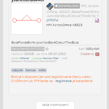
◄ DOWNLOAD
HM_Action
Office_A8323_BasePowerEntry
JunctionBox4CircuitThinB.rfa
+
příloha
HM ActionOffice A8323
BasePowerEntryJunctionBox4CircuitThinBase
Revit family RVT2014
kat:
Nábytek
Velikost
332kB
• ze dne
06.07.2020
Staženo:
2
x
Umístil:
OPlavek^
• Výrobce:
Herman Miller^
•
md5:
00bae42c7520bdf2dac736cc950d01f3
nabytek
herman
miller
Blok je k dispozici jen pro registrované členy webu
CADforum.cz. Přihlaste se -
registrace
je bezplatná.
Vaše hodnocení: