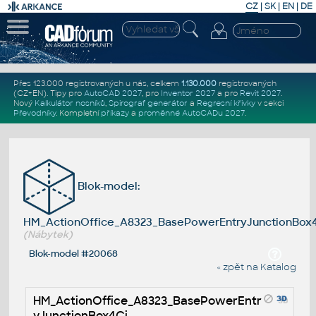
CZ
|
SK
|
EN
|
DE
Přes 123.000 registrovaných u nás, celkem
1.130.000
registrovaných
(CZ+EN)
. Tipy pro
AutoCAD 2027
, pro
Inventor 2027
a pro
Revit 2027
.
Nový
Kalkulátor nosníků
,
Spirograf generátor
a
Regresní křivky
v sekci
Převodníky
.
Kompletní
příkazy
a
proměnné AutoCADu 2027
.
Blok-model:
HM_ActionOffice_A8323_BasePowerEntryJunctionBox
(Nábytek)
Blok-model #20068
« zpět na Katalog
HM_ActionOffice_A8323_BasePowerEntr
yJunctionBox4Ci