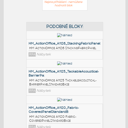
Nejste přihlášeni - nemůžete
hodnotit blok
PODOBNÉ BLOKY
:
HM_ActionOffice_A1126_StackingFabricPanel
:
HM ActionOffice A1126 StackingFabricPanel
RFA
Nábytek