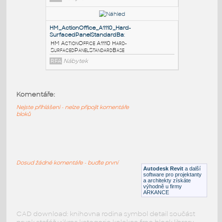
HM_ActionOffice_A1125_TackableAcoustical-
BarrierPa
:
HM ActionOffice A1125 TackableAcoustical-
BarrierPanelStandardBase
RFA
Nábytek
HM_ActionOffice_A1120_Fabric-
CoveredPanelStandardB
:
Komentáře:
HM ActionOffice A1120 Fabric-
CoveredPanelStandardBase
Nejste přihlášeni - nelze připojit komentáře
bloků
RFA
Nábytek
HM_ActionOffice_A1110_Hard-
SurfacedPanelStandardBa
:
Dosud žádné komentáře - buďte první
HM ActionOffice A1110 Hard-
Autodesk Revit
a další
software pro projektanty
SurfacedPanelStandardBase
a architekty získáte
výhodně u firmy
RFA
Nábytek
ARKANCE
CAD download: knihovna rodina symbol detail součást