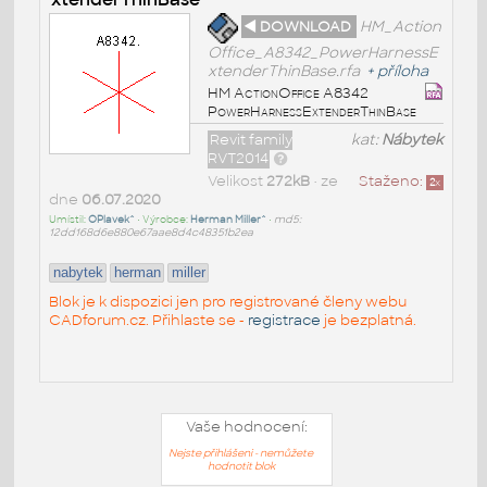
◄ DOWNLOAD
HM_Action
Office_A8342_PowerHarnessE
xtenderThinBase.rfa
+
příloha
HM ActionOffice A8342
PowerHarnessExtenderThinBase
Revit family
kat:
Nábytek
RVT2014
Velikost
272kB
• ze
Staženo:
2
x
dne
06.07.2020
Umístil:
OPlavek^
• Výrobce:
Herman Miller^
•
md5:
12dd168d6e880e67aae8d4c48351b2ea
nabytek
herman
miller
Blok je k dispozici jen pro registrované členy webu
CADforum.cz. Přihlaste se -
registrace
je bezplatná.
Vaše hodnocení:
Nejste přihlášeni - nemůžete
hodnotit blok