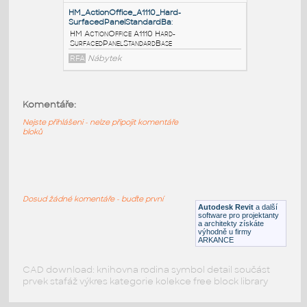
BarrierPanelStandardBase
RFA
Nábytek
HM_ActionOffice_A1120_Fabric-
CoveredPanelStandardB
:
HM ActionOffice A1120 Fabric-
Komentáře:
CoveredPanelStandardBase
Nejste přihlášeni - nelze připojit komentáře
RFA
Nábytek
bloků
HM_ActionOffice_A1110_Hard-
SurfacedPanelStandardBa
:
Dosud žádné komentáře - buďte první
HM ActionOffice A1110 Hard-
Autodesk Revit
a další
SurfacedPanelStandardBase
software pro projektanty
a architekty získáte
RFA
Nábytek
výhodně u firmy
ARKANCE
CAD download: knihovna rodina symbol detail součást
prvek stafáž výkres kategorie kolekce free block library