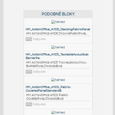
PODOBNÉ BLOKY
:
HM_ActionOffice_A1126_StackingFabricPanel
:
HM ActionOffice A1126 StackingFabricPanel
RFA
Nábytek
HM_ActionOffice_A1125_TackableAcoustical-
BarrierPa
:
HM ActionOffice A1125 TackableAcoustical-