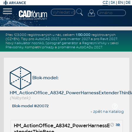
CZ
|
SK
|
EN
|
DE
Přes 123.000 registrovaných u nás, celkem
1.130.000
registrovaných
(CZ+EN)
. Tipy pro
AutoCAD 2027
, pro
Inventor 2027
a pro
Revit 2027
.
Nový
Kalkulátor nosníků
,
Spirograf generátor
a
Regresní křivky
v sekci
Převodníky
.
Kompletní
příkazy
a
proměnné AutoCADu 2027
.
Blok-model:
HM_ActionOffice_A8342_PowerHarnessExtenderThinB
(Nábytek)
Blok-model #20072
« zpět na Katalog
HM_ActionOffice_A8342_PowerHarnessE
xtenderThinBase