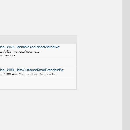
NÉ BLOKY
:
HM_ActionOffice_A1125_TackableAcoustical-BarrierPa
:
HM ActionOffice A1125 TackableAcoustical-
BarrierPanelStandardBase
RFA
Nábytek
HM_ActionOffice_A1110_Hard-SurfacedPanelStandardBa
: