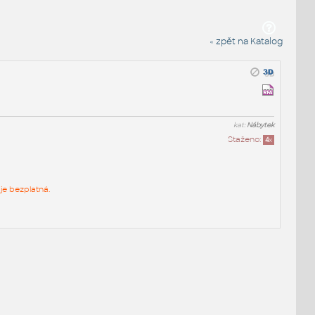
« zpět na Katalog
kat:
Nábytek
Staženo:
4
x
je bezplatná.