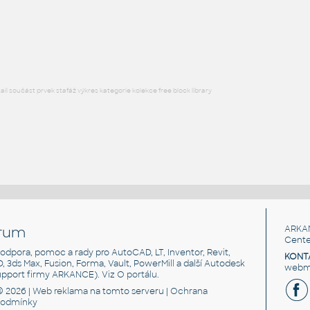
CoveredPanelStandardB
:
HM ActionOffice A1120 Fabric-CoveredPanelStandardBase
RFA
Nábytek
l součást prvek stafáž výkres kategorie kolekce free block library
rum
ARKA
Cente
, podpora, pomoc a rady pro AutoCAD, LT, Inventor, Revit,
KONT
3D, 3ds Max, Fusion, Forma, Vault, PowerMill a další Autodesk
webma
support firmy ARKANCE). Viz
O portálu
.
© 2026 |
Web reklama
na tomto serveru |
Ochrana
podmínky