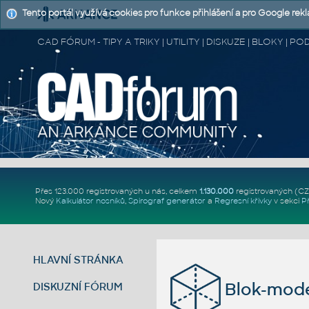
Tento portál využívá cookies pro funkce přihlášení a pro Google rek
CAD FÓRUM - TIPY A TRIKY | UTILITY | DISKUZE | BLOKY |
Přes 123.000 registrovaných u nás, celkem
1.130.000
registrovaných (C
Nový
Kalkulátor nosníků
,
Spirograf generátor
a
Regresní křivky
v sekci
P
HLAVNÍ STRÁNKA
Blok-mode
DISKUZNÍ FÓRUM