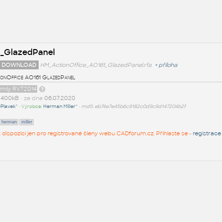
1_GlazedPanel
 DOWNLOAD
HM_ActionOffice_AO161_GlazedPanel.rfa
+
příloha
onOffice AO161 GlazedPanel
amily RVT2014
t
400kB
• ze dne
06.07.2020
Plavek^
• Výrobce:
Herman Miller^
•
md5: eb74e7e45b6c9182c0d9c9d147204b2f
herman
miller
 k dispozici jen pro registrované členy webu CADforum.cz. Přihlaste se -
registrace