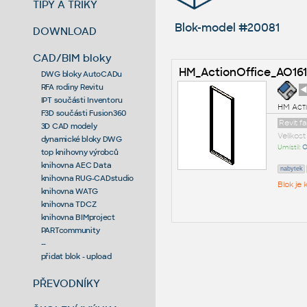
TIPY A TRIKY
Blok-model #20081
DOWNLOAD
CAD/BIM bloky
HM_ActionOffice_AO16
DWG bloky AutoCADu
RFA rodiny Revitu
◄
IPT součásti Inventoru
HM Acti
F3D součásti Fusion360
Revit f
3D CAD modely
Velikos
dynamické bloky DWG
Umístil:
O
top knihovny výrobců
knihovna AEC Data
nabytek
knihovna RUG-CADstudio
Blok je
knihovna WATG
knihovna TDCZ
knihovna BIMproject
PARTcommunity
--
přidat blok - upload
PŘEVODNÍKY