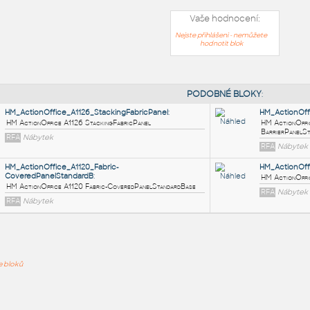
Vaše hodnocení:
Nejste přihlášeni - nemůžete
hodnotit blok
PODOB
HM_ActionOffice_A1126_StackingFabricPanel
:
HM ActionOffice A1126 StackingFabricPanel
ře bloků
RFA
Nábytek
HM_ActionOffice_A1120_Fabric-