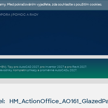
lamy. Před pokračováním vyjadřete, zda souhlasíte s použitím cookies.
 PODPORA | POMOC A RADY
Z+EN)
. Tipy pro
AutoCAD 2027
, pro
Inventor 2027
a pro
Revit 2027
.
řevodníky
.
Kompletní
příkazy
a
proměnné AutoCADu 2027
.
l: HM_ActionOffice_AO161_GlazedP