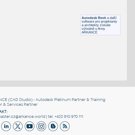
HM ActionOffice A1110 Hard-SurfacedPanelStandardBase
RFA
Nábytek
Autodesk Revit
a další
software pro projektanty
a architekty získáte
výhodně u firmy
ARKANCE
NCE
(CAD Studio) - Autodesk Platinum Partner & Training
r & Services Partner
AKT:
ster.cz@arkance.world | tel. +420 910 970 111