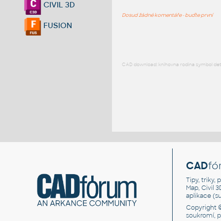
CIVIL 3D
Dosud žádné komentáře - buďte první
FUSION
CAD download: knihovna rodina symbol detai
CAD
fó
Tipy, triky
Map, Civil 
aplikace (
Copyright 
soukromí, 