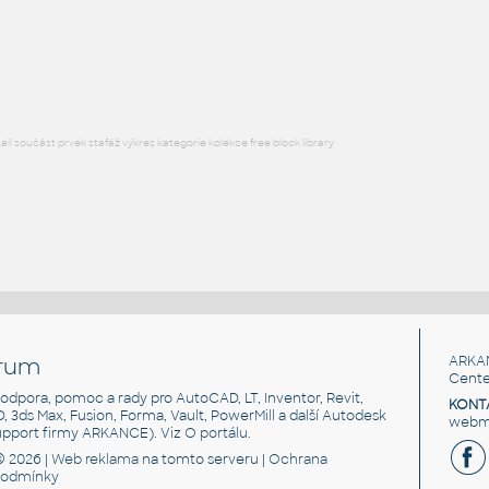
CoveredPanelStandardB
:
HM ActionOffice A1120 Fabric-CoveredPanelStandardBase
RFA
Nábytek
l součást prvek stafáž výkres kategorie kolekce free block library
rum
ARKA
Cente
, podpora, pomoc a rady pro AutoCAD, LT, Inventor, Revit,
KONT
3D, 3ds Max, Fusion, Forma, Vault, PowerMill a další Autodesk
webma
support firmy ARKANCE). Viz
O portálu
.
© 2026 |
Web reklama
na tomto serveru |
Ochrana
podmínky