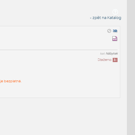
« zpět na Katalog
kat:
Nábytek
Staženo:
3
x
je bezplatná.