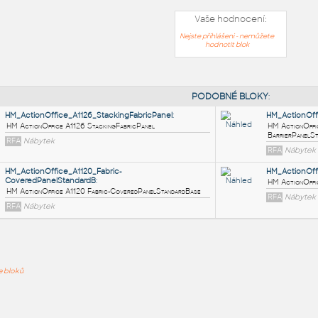
Vaše hodnocení:
Nejste přihlášeni - nemůžete
hodnotit blok
PODOB
HM_ActionOffice_A1126_StackingFabricPanel
:
HM ActionOffice A1126 StackingFabricPanel
ře bloků
RFA
Nábytek
HM_ActionOffice_A1120_Fabric-