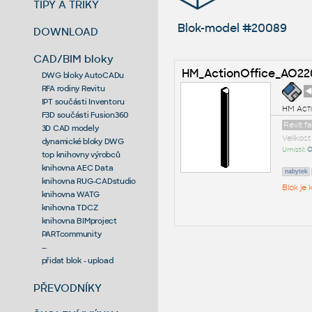
TIPY A TRIKY
Blok-model #20089
DOWNLOAD
CAD/BIM bloky
HM_ActionOffice_AO2
DWG bloky AutoCADu
RFA rodiny Revitu
◄
IPT součásti Inventoru
HM Act
F3D součásti Fusion360
Revit f
3D CAD modely
Velikos
dynamické bloky DWG
Umístil:
O
top knihovny výrobců
knihovna AEC Data
nabytek
knihovna RUG-CADstudio
Blok je
knihovna WATG
knihovna TDCZ
knihovna BIMproject
PARTcommunity
--
přidat blok - upload
PŘEVODNÍKY