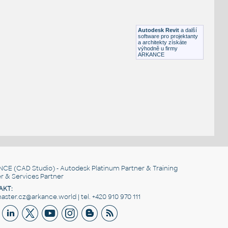
HM ActionOffice A1110 Hard-SurfacedPanelStandardBase
RFA
Nábytek
Autodesk Revit
a další
software pro projektanty
a architekty získáte
výhodně u firmy
ARKANCE
NCE
(CAD Studio) - Autodesk Platinum Partner & Training
r & Services Partner
AKT:
ster.cz@arkance.world | tel. +420 910 970 111