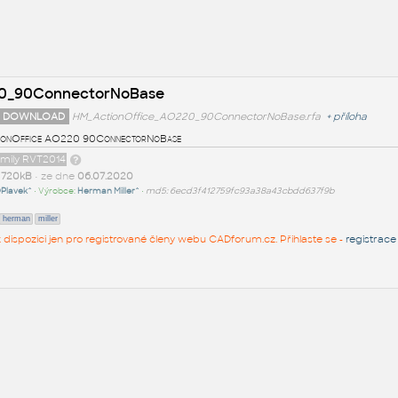
20_90ConnectorNoBase
 DOWNLOAD
HM_ActionOffice_AO220_90ConnectorNoBase.rfa
+
příloha
ionOffice AO220 90ConnectorNoBase
amily RVT2014
t
720kB
• ze dne
06.07.2020
Plavek^
• Výrobce:
Herman Miller^
•
md5: 6ecd3f412759fc93a38a43cbdd637f9b
herman
miller
 k dispozici jen pro registrované členy webu CADforum.cz. Přihlaste se -
registrace