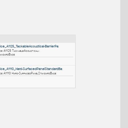
NÉ BLOKY
:
HM_ActionOffice_A1125_TackableAcoustical-BarrierPa
:
HM ActionOffice A1125 TackableAcoustical-
BarrierPanelStandardBase
RFA
Nábytek
HM_ActionOffice_A1110_Hard-SurfacedPanelStandardBa
: