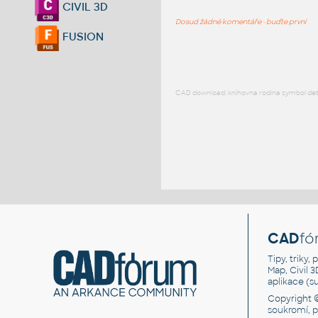
CIVIL 3D
Dosud žádné komentáře - buďte první
FUSION
CAD download: knihovna rodina symbol detai
CAD
fó
Tipy, triky
Map, Civil 
aplikace (
Copyright 
soukromí, 