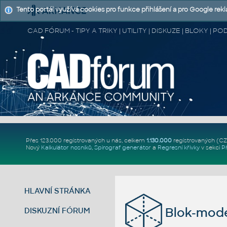
Tento portál využívá cookies pro funkce přihlášení a pro Google rek
CAD FÓRUM - TIPY A TRIKY | UTILITY | DISKUZE | BLOKY |
Přes 123.000 registrovaných u nás, celkem
1.130.000
registrovaných (C
Nový
Kalkulátor nosníků
,
Spirograf generátor
a
Regresní křivky
v sekci
P
HLAVNÍ STRÁNKA
Blok-mod
DISKUZNÍ FÓRUM