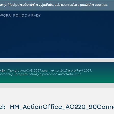
lamy. Před pokračováním vyjadřete, zda souhlasíte s použitím cookies.
 PODPORA | POMOC A RADY
Z+EN)
. Tipy pro
AutoCAD 2027
, pro
Inventor 2027
a pro
Revit 2027
.
řevodníky
.
Kompletní
příkazy
a
proměnné AutoCADu 2027
.
el: HM_ActionOffice_AO220_90Con