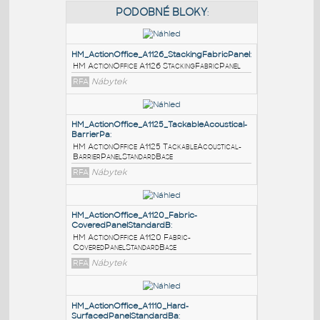
PODOBNÉ BLOKY
:
HM_ActionOffice_A1126_StackingFabricPanel
:
HM ActionOffice A1126 StackingFabricPanel
RFA
Nábytek
HM_ActionOffice_A1125_TackableAcoustical-
BarrierPa
:
HM ActionOffice A1125 TackableAcoustical-
BarrierPanelStandardBase
RFA
Nábytek