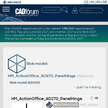
CZ
|
SK
|
EN
|
DE
Přes 123.000 registrovaných u nás, celkem
1.130.000
registrovaných
(CZ+EN)
. Tipy pro
AutoCAD 2027
, pro
Inventor 2027
a pro
Revit 2027
.
Nový
Kalkulátor nosníků
,
Spirograf generátor
a
Regresní křivky
v sekci
Převodníky
.
Kompletní
příkazy
a
proměnné AutoCADu 2027
.
Blok-model:
HM_ActionOffice_AO270_PanelHinge
(Nábytek)
Blok-model #20093
« zpět na Katalog
HM_ActionOffice_AO270_PanelHinge
◄ DOWNLOAD
HM_Action