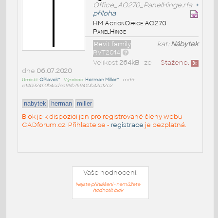
Office_AO270_PanelHinge.rfa
+
příloha
HM ActionOffice AO270
PanelHinge
Revit family
kat:
Nábytek
RVT2014
Velikost
264kB
• ze
Staženo:
3
x
dne
06.07.2020
Umístil:
OPlavek^
• Výrobce:
Herman Miller^
•
md5:
e14092460b4cdea99b759410b42c12c2
nabytek
herman
miller
Blok je k dispozici jen pro registrované členy webu
CADforum.cz. Přihlaste se -
registrace
je bezplatná.
Vaše hodnocení:
Nejste přihlášeni - nemůžete
hodnotit blok