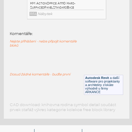
HM_ActionOffice_A1120_Fabric-
CoveredPanelStandardB
:
HM ActionOffice A1120 Fabric-
Komentáře:
CoveredPanelStandardBase
Nejste přihlášeni - nelze připojit komentáře
RFA
Nábytek
bloků
HM_ActionOffice_A1110_Hard-
SurfacedPanelStandardBa
:
HM ActionOffice A1110 Hard-
Dosud žádné komentáře - buďte první
Autodesk Revit
a další
SurfacedPanelStandardBase
software pro projektanty
a architekty získáte
RFA
Nábytek
výhodně u firmy
ARKANCE
CAD download: knihovna rodina symbol detail součást
prvek stafáž výkres kategorie kolekce free block library