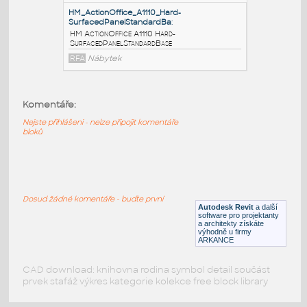
BarrierPanelStandardBase
RFA
Nábytek
HM_ActionOffice_A1120_Fabric-
CoveredPanelStandardB
:
HM ActionOffice A1120 Fabric-
Komentáře:
CoveredPanelStandardBase
Nejste přihlášeni - nelze připojit komentáře
RFA
Nábytek
bloků
HM_ActionOffice_A1110_Hard-
SurfacedPanelStandardBa
:
Dosud žádné komentáře - buďte první
HM ActionOffice A1110 Hard-
Autodesk Revit
a další
SurfacedPanelStandardBase
software pro projektanty
a architekty získáte
RFA
Nábytek
výhodně u firmy
ARKANCE
CAD download: knihovna rodina symbol detail součást
prvek stafáž výkres kategorie kolekce free block library