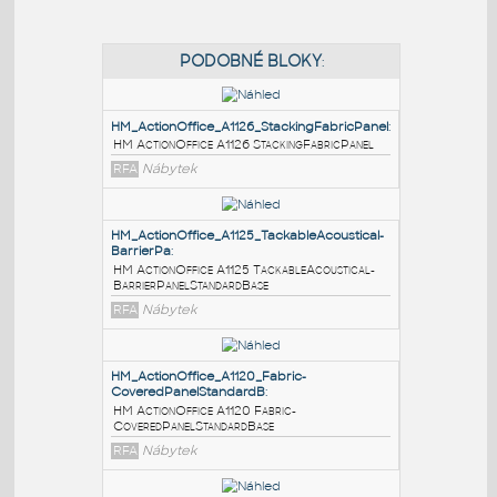
PODOBNÉ BLOKY
:
HM_ActionOffice_A1126_StackingFabricPanel
:
HM ActionOffice A1126 StackingFabricPanel
RFA
Nábytek
HM_ActionOffice_A1125_TackableAcoustical-
BarrierPa
:
HM ActionOffice A1125 TackableAcoustical-