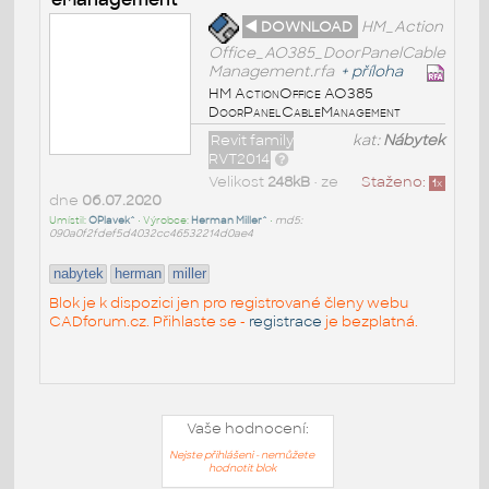
◄ DOWNLOAD
HM_Action
Office_AO385_DoorPanelCable
Management.rfa
+
příloha
HM ActionOffice AO385
DoorPanelCableManagement
Revit family
kat:
Nábytek
RVT2014
Velikost
248kB
• ze
Staženo:
1
x
dne
06.07.2020
Umístil:
OPlavek^
• Výrobce:
Herman Miller^
•
md5:
090a0f2fdef5d4032cc46532214d0ae4
nabytek
herman
miller
Blok je k dispozici jen pro registrované členy webu
CADforum.cz. Přihlaste se -
registrace
je bezplatná.
Vaše hodnocení:
Nejste přihlášeni - nemůžete
hodnotit blok