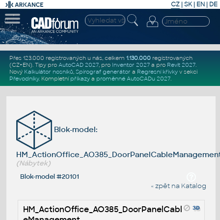
CZ
|
SK
|
EN
|
DE
Přes 123.000 registrovaných u nás, celkem
1.130.000
registrovaných
(CZ+EN)
. Tipy pro
AutoCAD 2027
, pro
Inventor 2027
a pro
Revit 2027
.
Nový
Kalkulátor nosníků
,
Spirograf generátor
a
Regresní křivky
v sekci
Převodníky
.
Kompletní
příkazy
a
proměnné AutoCADu 2027
.
Blok-model:
HM_ActionOffice_AO385_DoorPanelCableManagemen
(Nábytek)
Blok-model #20101
« zpět na Katalog
HM_ActionOffice_AO385_DoorPanelCabl
eManagement