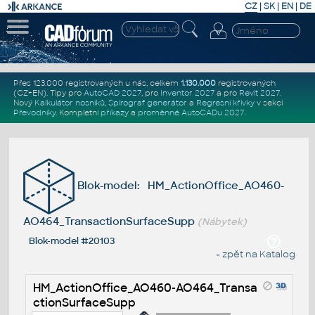
CZ
|
SK
|
EN
|
DE
Přes 123.000 registrovaných u nás, celkem
1.130.000
registrovaných
(CZ+EN)
. Tipy pro
AutoCAD 2027
, pro
Inventor 2027
a pro
Revit 2027
.
Nový
Kalkulátor nosníků
,
Spirograf generátor
a
Regresní křivky
v sekci
Převodníky
.
Kompletní
příkazy
a
proměnné AutoCADu 2027
.
Blok-model: HM_ActionOffice_AO460-
AO464_TransactionSurfaceSupp
(Nábytek)
Blok-model #20103
« zpět na Katalog
HM_ActionOffice_AO460-AO464_Transa
ctionSurfaceSupp