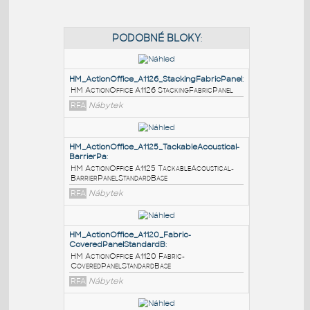
PODOBNÉ BLOKY
:
HM_ActionOffice_A1126_StackingFabricPanel
:
HM ActionOffice A1126 StackingFabricPanel
RFA
Nábytek
HM_ActionOffice_A1125_TackableAcoustical-
BarrierPa
:
HM ActionOffice A1125 TackableAcoustical-