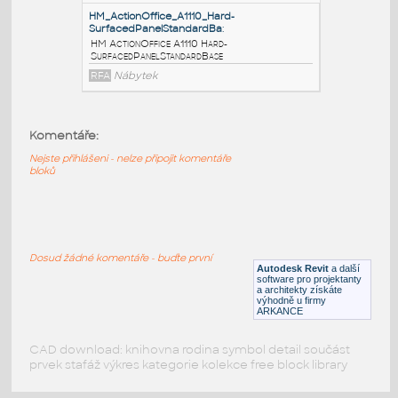
BarrierPanelStandardBase
RFA
Nábytek
HM_ActionOffice_A1120_Fabric-
CoveredPanelStandardB
:
HM ActionOffice A1120 Fabric-
Komentáře:
CoveredPanelStandardBase
Nejste přihlášeni - nelze připojit komentáře
RFA
Nábytek
bloků
HM_ActionOffice_A1110_Hard-
SurfacedPanelStandardBa
:
Dosud žádné komentáře - buďte první
HM ActionOffice A1110 Hard-
Autodesk Revit
a další
SurfacedPanelStandardBase
software pro projektanty
a architekty získáte
RFA
Nábytek
výhodně u firmy
ARKANCE
CAD download: knihovna rodina symbol detail součást
prvek stafáž výkres kategorie kolekce free block library