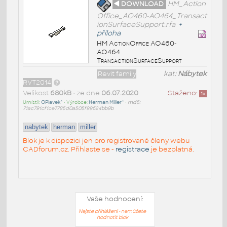
◄ DOWNLOAD
HM_Action
Office_AO460-AO464_Transact
ionSurfaceSupport.rfa
+
příloha
HM ActionOffice AO460-
AO464
TransactionSurfaceSupport
Revit family
kat:
Nábytek
RVT2014
Velikost
680kB
• ze dne
06.07.2020
Staženo:
1
x
Umístil:
OPlavek^
• Výrobce:
Herman Miller^
•
md5:
71ac791cf1ce7785d0a505f99624bb9b
nabytek
herman
miller
Blok je k dispozici jen pro registrované členy webu
CADforum.cz. Přihlaste se -
registrace
je bezplatná.
Vaše hodnocení:
Nejste přihlášeni - nemůžete
hodnotit blok