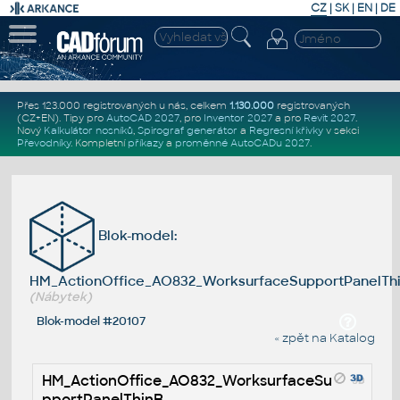
CZ
|
SK
|
EN
|
DE
Přes 123.000 registrovaných u nás, celkem
1.130.000
registrovaných
(CZ+EN)
. Tipy pro
AutoCAD 2027
, pro
Inventor 2027
a pro
Revit 2027
.
Nový
Kalkulátor nosníků
,
Spirograf generátor
a
Regresní křivky
v sekci
Převodníky
.
Kompletní
příkazy
a
proměnné AutoCADu 2027
.
Blok-model:
HM_ActionOffice_AO832_WorksurfaceSupportPanelTh
(Nábytek)
Blok-model #20107
« zpět na Katalog
HM_ActionOffice_AO832_WorksurfaceSu
pportPanelThinB