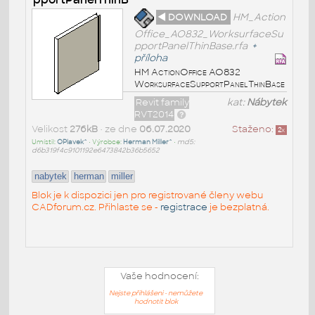
◄ DOWNLOAD
HM_Action
Office_AO832_WorksurfaceSu
pportPanelThinBase.rfa
+
příloha
HM ActionOffice AO832
WorksurfaceSupportPanelThinBase
Revit family
kat:
Nábytek
RVT2014
Velikost
276kB
• ze dne
06.07.2020
Staženo:
2
x
Umístil:
OPlavek^
• Výrobce:
Herman Miller^
•
md5:
d6b319f4c9101192e6473842b36b5652
nabytek
herman
miller
Blok je k dispozici jen pro registrované členy webu
CADforum.cz. Přihlaste se -
registrace
je bezplatná.
Vaše hodnocení:
Nejste přihlášeni - nemůžete
hodnotit blok