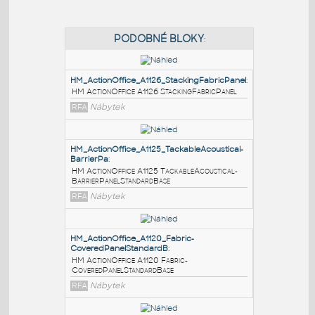
PODOBNÉ BLOKY
:
HM_ActionOffice_A1126_StackingFabricPanel
:
HM ActionOffice A1126 StackingFabricPanel
RFA
Nábytek
HM_ActionOffice_A1125_TackableAcoustical-
BarrierPa
:
HM ActionOffice A1125 TackableAcoustical-