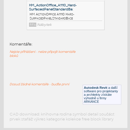
BarrierPanelStandardBase
RFA
Nábytek
HM_ActionOffice_A1120_Fabric-
CoveredPanelStandardB
:
HM ActionOffice A1120 Fabric-
Komentáře:
CoveredPanelStandardBase
Nejste přihlášeni - nelze připojit komentáře
RFA
Nábytek
bloků
HM_ActionOffice_A1110_Hard-
SurfacedPanelStandardBa
:
Dosud žádné komentáře - buďte první
HM ActionOffice A1110 Hard-
Autodesk Revit
a další
SurfacedPanelStandardBase
software pro projektanty
a architekty získáte
RFA
Nábytek
výhodně u firmy
ARKANCE
CAD download: knihovna rodina symbol detail součást
prvek stafáž výkres kategorie kolekce free block library