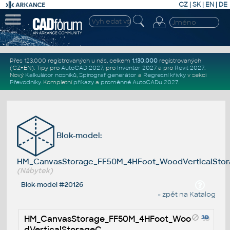
CZ
|
SK
|
EN
|
DE
Přes 123.000 registrovaných u nás, celkem
1.130.000
registrovaných
(CZ+EN)
. Tipy pro
AutoCAD 2027
, pro
Inventor 2027
a pro
Revit 2027
.
Nový
Kalkulátor nosníků
,
Spirograf generátor
a
Regresní křivky
v sekci
Převodníky
.
Kompletní
příkazy
a
proměnné AutoCADu 2027
.
Blok-model:
HM_CanvasStorage_FF50M_4HFoot_WoodVerticalSto
(Nábytek)
Blok-model #20126
« zpět na Katalog
HM_CanvasStorage_FF50M_4HFoot_Woo
dVerticalStorageC