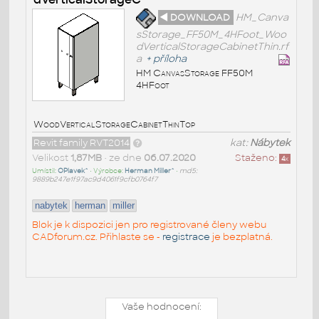
◄ DOWNLOAD
HM_Canva
sStorage_FF50M_4HFoot_Woo
dVerticalStorageCabinetThin.rf
a
+
příloha
HM CanvasStorage FF50M
4HFoot
WoodVerticalStorageCabinetThinTop
Revit family RVT2014
kat:
Nábytek
Velikost
1,87MB
• ze dne
06.07.2020
Staženo:
4
x
Umístil:
OPlavek^
• Výrobce:
Herman Miller^
•
md5:
9889b247e1f97ac9d4061f9cfb0764f7
nabytek
herman
miller
Blok je k dispozici jen pro registrované členy webu
CADforum.cz. Přihlaste se -
registrace
je bezplatná.
Vaše hodnocení: