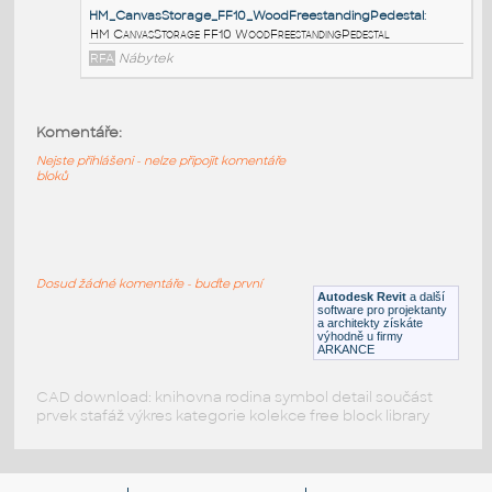
HM_CanvasStorage_FF20_WoodFreestandingLateralF
HM CanvasStorage FF20 WoodFreestandingLateralFile
RFA
Nábytek
Komentáře:
HM_CanvasStorage_FF11_WoodMobilePedestal
:
Nejste přihlášeni - nelze připojit komentáře
HM CanvasStorage FF11 WoodMobilePedestal
bloků
RFA
Nábytek
HM_CanvasStorage_FF10_WoodFreestandingPedesta
Dosud žádné komentáře - buďte první
Autodesk Revit
a další
HM CanvasStorage FF10 WoodFreestandingPedestal
software pro projektanty
a architekty získáte
RFA
Nábytek
výhodně u firmy
ARKANCE
CAD download: knihovna rodina symbol detail součást
prvek stafáž výkres kategorie kolekce free block library