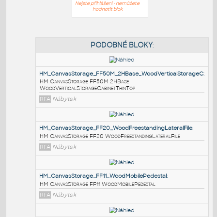
Nejste přihlášeni - nemůžete
hodnotit blok
PODOBNÉ BLOKY
:
HM_CanvasStorage_FF50M_2HBase_WoodVerticalSt
HM CanvasStorage FF50M 2HBase
WoodVerticalStorageCabinetThinTop
RFA
Nábytek