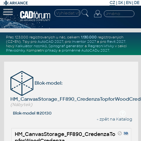
CZ
|
SK
|
EN
|
DE
Přes 123.000 registrovaných u nás, celkem
1.130.000
registrovaných
(CZ+EN)
. Tipy pro
AutoCAD 2027
, pro
Inventor 2027
a pro
Revit 2027
.
Nový
Kalkulátor nosníků
,
Spirograf generátor
a
Regresní křivky
v sekci
Převodníky
.
Kompletní
příkazy
a
proměnné AutoCADu 2027
.
Blok-model:
HM_CanvasStorage_FF890_CredenzaTopforWoodCred
(Nábytek)
Blok-model #20130
« zpět na Katalog
HM_CanvasStorage_FF890_CredenzaTo
pforWoodCredenza