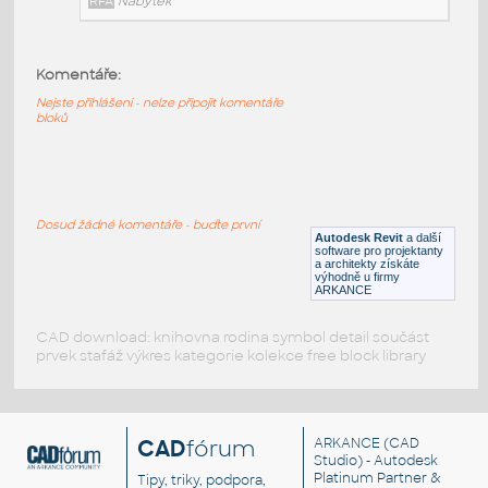
RFA
Nábytek
Komentáře:
HM_CanvasStorage_FF11_WoodMobilePedestal
:
Nejste přihlášeni - nelze připojit komentáře
HM CanvasStorage FF11 WoodMobilePedestal
bloků
RFA
Nábytek
HM_CanvasStorage_FF10_WoodFreestandingPedesta
Dosud žádné komentáře - buďte první
HM CanvasStorage FF10 WoodFreestandingPedestal
Autodesk Revit
a další
software pro projektanty
RFA
Nábytek
a architekty získáte
výhodně u firmy
ARKANCE
CAD download: knihovna rodina symbol detail součást
prvek stafáž výkres kategorie kolekce free block library
CAD
fórum
ARKANCE
(CAD
Studio) - Autodesk
Platinum Partner &
Tipy, triky, podpora,