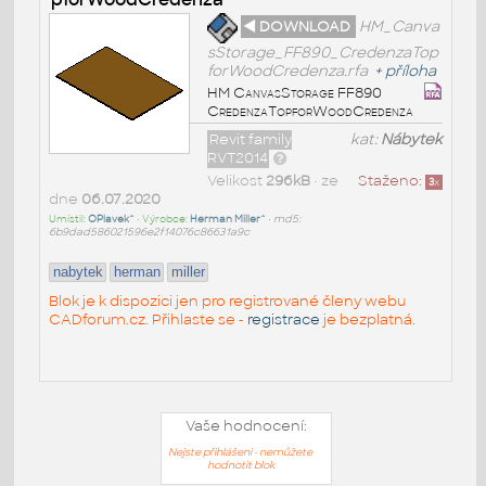
◄ DOWNLOAD
HM_Canva
sStorage_FF890_CredenzaTop
forWoodCredenza.rfa
+
příloha
HM CanvasStorage FF890
CredenzaTopforWoodCredenza
Revit family
kat:
Nábytek
RVT2014
Velikost
296kB
• ze
Staženo:
3
x
dne
06.07.2020
Umístil:
OPlavek^
• Výrobce:
Herman Miller^
•
md5:
6b9dad586021596e2f14076c86631a9c
nabytek
herman
miller
Blok je k dispozici jen pro registrované členy webu
CADforum.cz. Přihlaste se -
registrace
je bezplatná.
Vaše hodnocení:
Nejste přihlášeni - nemůžete
hodnotit blok