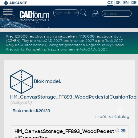
CZ
|
SK
|
EN
|
DE
Přes 123.000 registrovaných u nás, celkem
1.130.000
registrovaných
(CZ+EN)
. Tipy pro
AutoCAD 2027
, pro
Inventor 2027
a pro
Revit 2027
.
Nový
Kalkulátor nosníků
,
Spirograf generátor
a
Regresní křivky
v sekci
Převodníky
.
Kompletní
příkazy
a
proměnné AutoCADu 2027
.
Blok-model:
HM_CanvasStorage_FF893_WoodPedestalCushionTop
(Nábytek)
Blok-model #20133
« zpět na Katalog
HM_CanvasStorage_FF893_WoodPedest
alCushionTop