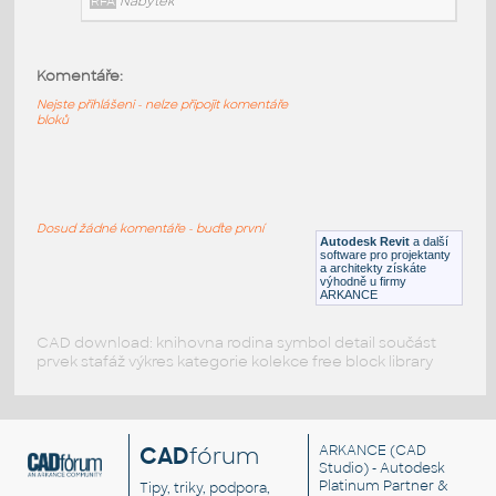
RFA
Nábytek
Komentáře:
HM_CanvasStorage_FF11_WoodMobilePedestal
:
Nejste přihlášeni - nelze připojit komentáře
HM CanvasStorage FF11 WoodMobilePedestal
bloků
RFA
Nábytek
HM_CanvasStorage_FF10_WoodFreestandingPedesta
Dosud žádné komentáře - buďte první
HM CanvasStorage FF10 WoodFreestandingPedestal
Autodesk Revit
a další
software pro projektanty
RFA
Nábytek
a architekty získáte
výhodně u firmy
ARKANCE
CAD download: knihovna rodina symbol detail součást
prvek stafáž výkres kategorie kolekce free block library
CAD
fórum
ARKANCE
(CAD
Studio) - Autodesk
Platinum Partner &
Tipy, triky, podpora,