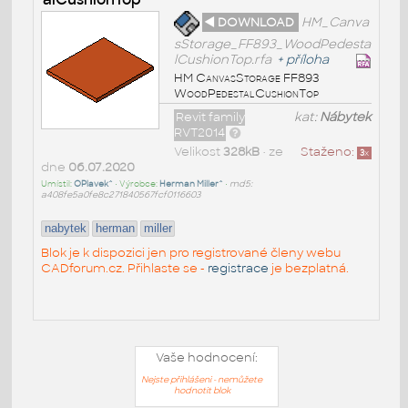
◄ DOWNLOAD
HM_Canva
sStorage_FF893_WoodPedesta
lCushionTop.rfa
+
příloha
HM CanvasStorage FF893
WoodPedestalCushionTop
Revit family
kat:
Nábytek
RVT2014
Velikost
328kB
• ze
Staženo:
3
x
dne
06.07.2020
Umístil:
OPlavek^
• Výrobce:
Herman Miller^
•
md5:
a408fe5a0fe8c271840567fcf0116603
nabytek
herman
miller
Blok je k dispozici jen pro registrované členy webu
CADforum.cz. Přihlaste se -
registrace
je bezplatná.
Vaše hodnocení:
Nejste přihlášeni - nemůžete
hodnotit blok