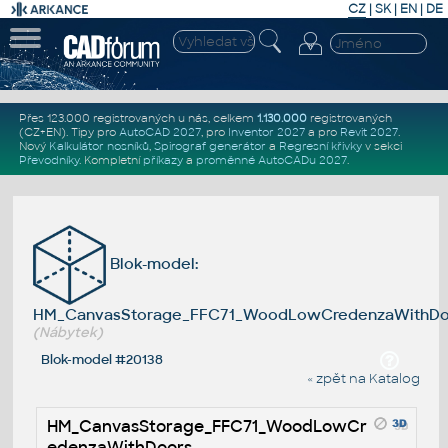
CZ
|
SK
|
EN
|
DE
Přes 123.000 registrovaných u nás, celkem
1.130.000
registrovaných
(CZ+EN)
. Tipy pro
AutoCAD 2027
, pro
Inventor 2027
a pro
Revit 2027
.
Nový
Kalkulátor nosníků
,
Spirograf generátor
a
Regresní křivky
v sekci
Převodníky
.
Kompletní
příkazy
a
proměnné AutoCADu 2027
.
Blok-model:
HM_CanvasStorage_FFC71_WoodLowCredenzaWithDo
(Nábytek)
Blok-model #20138
« zpět na Katalog
HM_CanvasStorage_FFC71_WoodLowCr
edenzaWithDoors