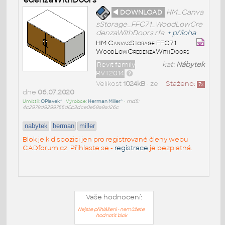
◄ DOWNLOAD
HM_Canva
sStorage_FFC71_WoodLowCre
denzaWithDoors.rfa
+
příloha
HM CanvasStorage FFC71
WoodLowCredenzaWithDoors
Revit family
kat:
Nábytek
RVT2014
Velikost
1024kB
• ze
Staženo:
7
x
dne
06.07.2020
Umístil:
OPlavek^
• Výrobce:
Herman Miller^
•
md5:
4c2979d9299755d0b3dce0e59a9a126c
nabytek
herman
miller
Blok je k dispozici jen pro registrované členy webu
CADforum.cz. Přihlaste se -
registrace
je bezplatná.
Vaše hodnocení:
Nejste přihlášeni - nemůžete
hodnotit blok