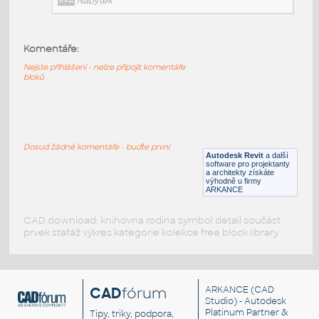
RFA
Nábytek
Komentáře:
HM_CanvasStorage_FF11_WoodMobilePedestal
:
Nejste přihlášeni - nelze připojit komentáře
HM CanvasStorage FF11 WoodMobilePedestal
bloků
RFA
Nábytek
HM_CanvasStorage_FF10_WoodFreestandingPedesta
Dosud žádné komentáře - buďte první
HM CanvasStorage FF10 WoodFreestandingPedestal
Autodesk Revit
a další
software pro projektanty
RFA
Nábytek
a architekty získáte
výhodně u firmy
ARKANCE
CAD download: knihovna rodina symbol detail součást
prvek stafáž výkres kategorie kolekce free block library
CAD
fórum
ARKANCE
(CAD
Studio) - Autodesk
Platinum Partner &
Tipy, triky, podpora,