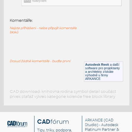
RFA
Nábytek
Komentáře:
HM_CanvasStorage_FF11_WoodMobilePedestal
:
Nejste přihlášeni - nelze připojit komentáře
HM CanvasStorage FF11 WoodMobilePedestal
bloků
RFA
Nábytek
HM_CanvasStorage_FF10_WoodFreestandingPedesta
Dosud žádné komentáře - buďte první
HM CanvasStorage FF10 WoodFreestandingPedestal
Autodesk Revit
a další
software pro projektanty
RFA
Nábytek
a architekty získáte
výhodně u firmy
ARKANCE
CAD download: knihovna rodina symbol detail součást
prvek stafáž výkres kategorie kolekce free block library
CAD
fórum
ARKANCE
(CAD
Studio) - Autodesk
Platinum Partner &
Tipy, triky, podpora,