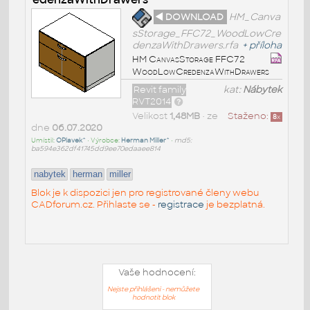
◄ DOWNLOAD
HM_Canva
sStorage_FFC72_WoodLowCre
denzaWithDrawers.rfa
+
příloha
HM CanvasStorage FFC72
WoodLowCredenzaWithDrawers
Revit family
kat:
Nábytek
RVT2014
Velikost
1,48MB
• ze
Staženo:
8
x
dne
06.07.2020
Umístil:
OPlavek^
• Výrobce:
Herman Miller^
•
md5:
ba594e362df41745dd9ee70edaaee814
nabytek
herman
miller
Blok je k dispozici jen pro registrované členy webu
CADforum.cz. Přihlaste se -
registrace
je bezplatná.
Vaše hodnocení:
Nejste přihlášeni - nemůžete
hodnotit blok