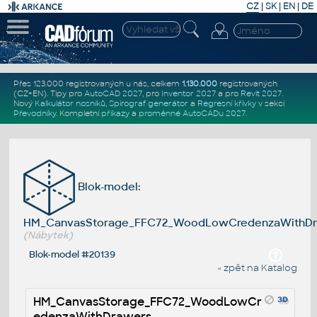
CZ
|
SK
|
EN
|
DE
Přes 123.000 registrovaných u nás, celkem
1.130.000
registrovaných
(CZ+EN)
. Tipy pro
AutoCAD 2027
, pro
Inventor 2027
a pro
Revit 2027
.
Nový
Kalkulátor nosníků
,
Spirograf generátor
a
Regresní křivky
v sekci
Převodníky
.
Kompletní
příkazy
a
proměnné AutoCADu 2027
.
Blok-model:
HM_CanvasStorage_FFC72_WoodLowCredenzaWithDr
(Nábytek)
Blok-model #20139
« zpět na Katalog
HM_CanvasStorage_FFC72_WoodLowCr
edenzaWithDrawers