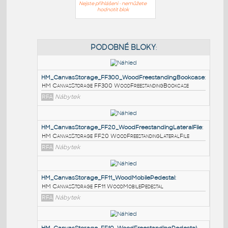
Nejste přihlášeni - nemůžete
hodnotit blok
PODOBNÉ BLOKY
:
HM_CanvasStorage_FF300_WoodFreestandingBook
HM CanvasStorage FF300 WoodFreestandingBookcase
RFA
Nábytek