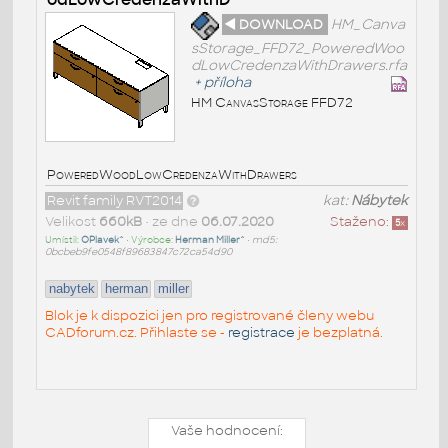
◄ DOWNLOAD
HM_Canva
sStorage_FFD72_PoweredWoo
dLowCredenzaWithDrawers.rfa
+
příloha
HM CanvasStorage FFD72
PoweredWoodLowCredenzaWithDrawers
Revit family RVT2014
kat:
Nábytek
Velikost
660kB
• ze dne
06.07.2020
Staženo:
5
x
Umístil:
OPlavek^
• Výrobce:
Herman Miller^
•
md5:
0bcbeb9fe0548f89683847c72ca54d90
nabytek
herman
miller
Blok je k dispozici jen pro registrované členy webu
CADforum.cz. Přihlaste se -
registrace
je bezplatná.
Vaše hodnocení: