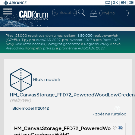
CZ
|
SK
|
EN
|
DE
Přes 123.000 registrovaných u nás, celkem
1.130.000
registrovaných
(CZ+EN)
. Tipy pro
AutoCAD 2027
, pro
Inventor 2027
a pro
Revit 2027
.
Nový
Kalkulátor nosníků
,
Spirograf generátor
a
Regresní křivky
v sekci
Převodníky
.
Kompletní
příkazy
a
proměnné AutoCADu 2027
.
Blok-model:
HM_CanvasStorage_FFD72_PoweredWoodLowCreden
(Nábytek)
Blok-model #20142
« zpět na Katalog
HM_CanvasStorage_FFD72_PoweredWo
odLowCredenzaWithD