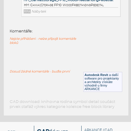
HM_CanvasStorage_FF20_WoodFreestandingLateralF
HM CanvasStorage FF20 WoodFreestandingLateralFile
RFA
Nábytek
Komentáře:
HM_CanvasStorage_FF11_WoodMobilePedestal
:
Nejste přihlášeni - nelze připojit komentáře
HM CanvasStorage FF11 WoodMobilePedestal
bloků
RFA
Nábytek
HM_CanvasStorage_FF10_WoodFreestandingPedesta
Dosud žádné komentáře - buďte první
HM CanvasStorage FF10 WoodFreestandingPedestal
Autodesk Revit
a další
software pro projektanty
a architekty získáte
RFA
Nábytek
výhodně u firmy
ARKANCE
CAD download: knihovna rodina symbol detail součást
prvek stafáž výkres kategorie kolekce free block library
ARKANCE
(CAD