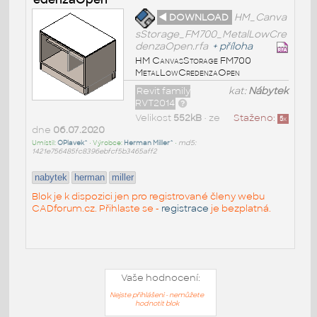
◄ DOWNLOAD
HM_Canva
sStorage_FM700_MetalLowCre
denzaOpen.rfa
+
příloha
HM CanvasStorage FM700
MetalLowCredenzaOpen
Revit family
kat:
Nábytek
RVT2014
Velikost
552kB
• ze
Staženo:
5
x
dne
06.07.2020
Umístil:
OPlavek^
• Výrobce:
Herman Miller^
•
md5:
1421e756485fc8396ebfcf5b3465aff2
nabytek
herman
miller
Blok je k dispozici jen pro registrované členy webu
CADforum.cz. Přihlaste se -
registrace
je bezplatná.
Vaše hodnocení:
Nejste přihlášeni - nemůžete
hodnotit blok