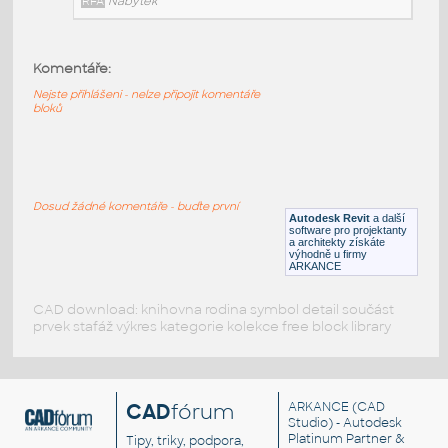
RFA
Nábytek
Komentáře:
HM_CanvasStorage_FF11_WoodMobilePedestal
:
Nejste přihlášeni - nelze připojit komentáře
HM CanvasStorage FF11 WoodMobilePedestal
bloků
RFA
Nábytek
HM_CanvasStorage_FF10_WoodFreestandingPedesta
Dosud žádné komentáře - buďte první
HM CanvasStorage FF10 WoodFreestandingPedestal
Autodesk Revit
a další
software pro projektanty
RFA
Nábytek
a architekty získáte
výhodně u firmy
ARKANCE
CAD download: knihovna rodina symbol detail součást
prvek stafáž výkres kategorie kolekce free block library
CAD
fórum
ARKANCE
(CAD
Studio) - Autodesk
Platinum Partner &
Tipy, triky, podpora,