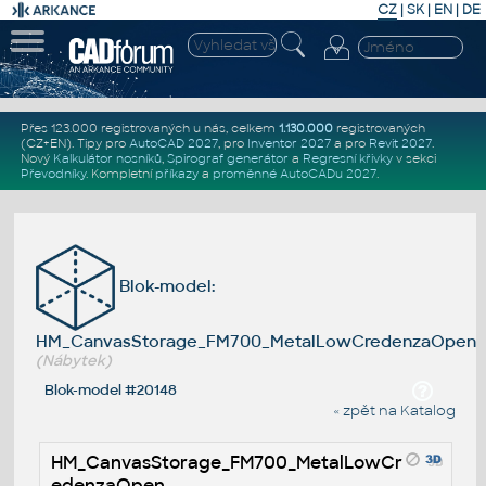
CZ
|
SK
|
EN
|
DE
Přes 123.000 registrovaných u nás, celkem
1.130.000
registrovaných
(CZ+EN)
. Tipy pro
AutoCAD 2027
, pro
Inventor 2027
a pro
Revit 2027
.
Nový
Kalkulátor nosníků
,
Spirograf generátor
a
Regresní křivky
v sekci
Převodníky
.
Kompletní
příkazy
a
proměnné AutoCADu 2027
.
Blok-model:
HM_CanvasStorage_FM700_MetalLowCredenzaOpen
(Nábytek)
Blok-model #20148
« zpět na Katalog
HM_CanvasStorage_FM700_MetalLowCr
edenzaOpen