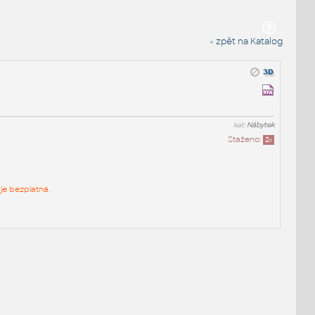
« zpět na Katalog
kat:
Nábytek
Staženo:
2
x
je bezplatná.