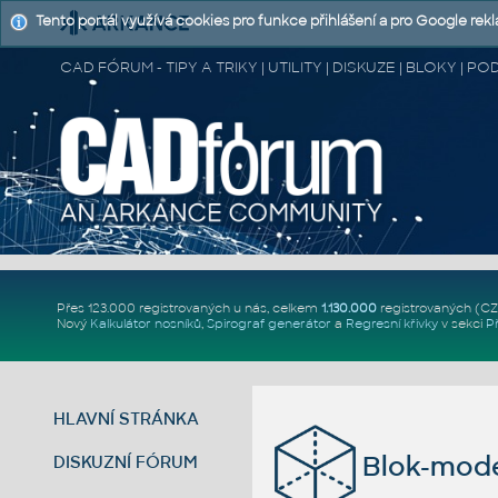
Tento portál využívá cookies pro funkce přihlášení a pro Google rek
CAD FÓRUM - TIPY A TRIKY | UTILITY | DISKUZE | BLOKY |
Přes 123.000 registrovaných u nás, celkem
1.130.000
registrovaných (C
Nový
Kalkulátor nosníků
,
Spirograf generátor
a
Regresní křivky
v sekci
P
HLAVNÍ STRÁNKA
Blok-mode
DISKUZNÍ FÓRUM