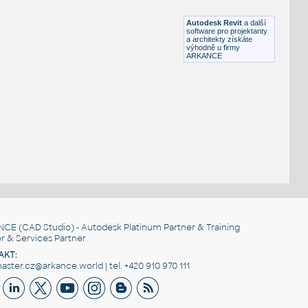
RFA
Nábytek
Autodesk Revit
a další
software pro projektanty
a architekty získáte
výhodně u firmy
ARKANCE
NCE
(CAD Studio) - Autodesk Platinum Partner & Training
r & Services Partner
AKT:
ster.cz@arkance.world | tel. +420 910 970 111