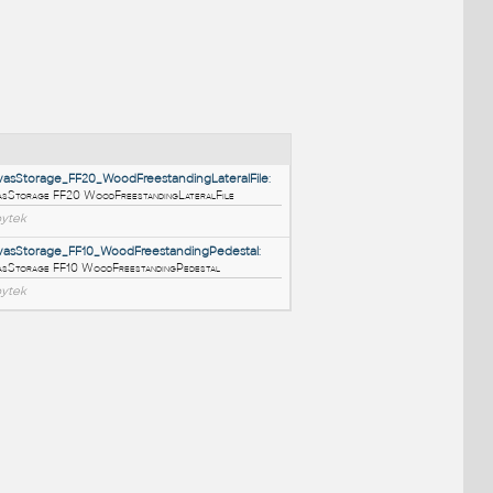
NÉ BLOKY
:
HM_CanvasStorage_FF20_WoodFreestandingLateralFile
:
HM CanvasStorage FF20 WoodFreestandingLateralFile
RFA
Nábytek
HM_CanvasStorage_FF10_WoodFreestandingPedestal
:
HM CanvasStorage FF10 WoodFreestandingPedestal