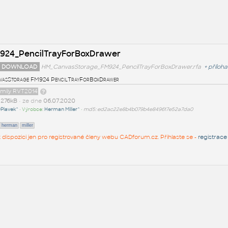
924_PencilTrayForBoxDrawer
 DOWNLOAD
HM_CanvasStorage_FM924_PencilTrayForBoxDrawer.rfa
+
příloha
asStorage FM924 PencilTrayForBoxDrawer
amily RVT2014
t
276kB
• ze dne
06.07.2020
Plavek^
• Výrobce:
Herman Miller^
•
md5: ed2ac22e8b4b079b4e849617e52a7da0
herman
miller
 k dispozici jen pro registrované členy webu CADforum.cz. Přihlaste se -
registrace