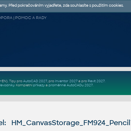
lamy. Před pokračováním vyjadřete, zda souhlasíte s použitím cookies.
 PODPORA | POMOC A RADY
Z+EN)
. Tipy pro
AutoCAD 2027
, pro
Inventor 2027
a pro
Revit 2027
.
řevodníky
.
Kompletní
příkazy
a
proměnné AutoCADu 2027
.
l: HM_CanvasStorage_FM924_Penci