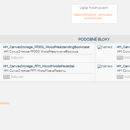
Vaše hodnocení:
Nejste přihlášeni - nemůžete
hodnotit blok
PODOB
HM_CanvasStorage_FF300_WoodFreestandingBookcase
:
ře bloků
HM CanvasStorage FF300 WoodFreestandingBookcase
RFA
Nábytek
HM_CanvasStorage_FF11_WoodMobilePedestal
:
HM CanvasStorage FF11 WoodMobilePedestal