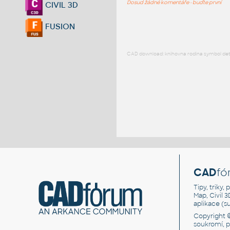
Dosud žádné komentáře - buďte první
CIVIL 3D
FUSION
CAD download: knihovna rodina symbol detai
CAD
fó
Tipy, triky
Map, Civil 
aplikace (
Copyright 
soukromí, 