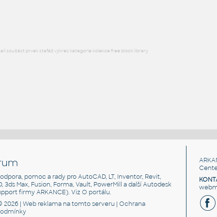
RFA
Nábytek
l součást prvek stafáž výkres kategorie kolekce free block library
rum
ARKA
Cente
, podpora, pomoc a rady pro AutoCAD, LT, Inventor, Revit,
KONT
3D, 3ds Max, Fusion, Forma, Vault, PowerMill a další Autodesk
webma
support firmy ARKANCE). Viz
O portálu
.
© 2026 |
Web reklama
na tomto serveru |
Ochrana
podmínky