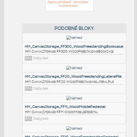
Nejste přihlášeni - nemůžete
hodnotit blok
PODOBNÉ BLOKY
:
HM_CanvasStorage_FF300_WoodFreestandingBook
HM CanvasStorage FF300 WoodFreestandingBookcase
RFA
Nábytek