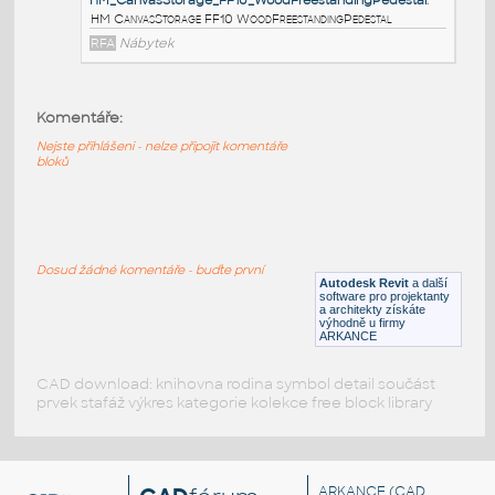
HM_CanvasStorage_FF20_WoodFreestandingLateralF
HM CanvasStorage FF20 WoodFreestandingLateralFile
RFA
Nábytek
Komentáře:
HM_CanvasStorage_FF11_WoodMobilePedestal
:
Nejste přihlášeni - nelze připojit komentáře
HM CanvasStorage FF11 WoodMobilePedestal
bloků
RFA
Nábytek
HM_CanvasStorage_FF10_WoodFreestandingPedesta
Dosud žádné komentáře - buďte první
HM CanvasStorage FF10 WoodFreestandingPedestal
Autodesk Revit
a další
software pro projektanty
a architekty získáte
RFA
Nábytek
výhodně u firmy
ARKANCE
CAD download: knihovna rodina symbol detail součást
prvek stafáž výkres kategorie kolekce free block library
ARKANCE
(CAD