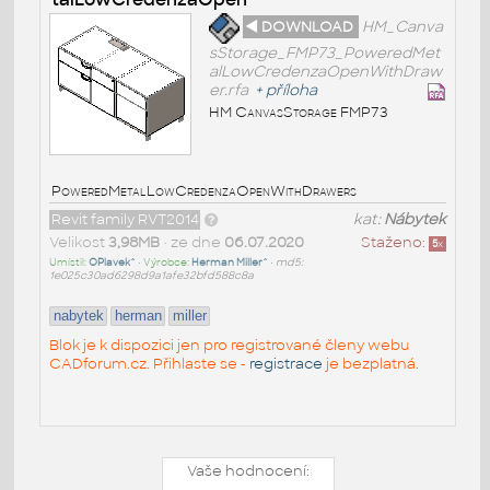
◄ DOWNLOAD
HM_Canva
sStorage_FMP73_PoweredMet
alLowCredenzaOpenWithDraw
er.rfa
+
příloha
HM CanvasStorage FMP73
PoweredMetalLowCredenzaOpenWithDrawers
Revit family RVT2014
kat:
Nábytek
Velikost
3,98MB
• ze dne
06.07.2020
Staženo:
5
x
Umístil:
OPlavek^
• Výrobce:
Herman Miller^
•
md5:
1e025c30ad6298d9a1afe32bfd588c8a
nabytek
herman
miller
Blok je k dispozici jen pro registrované členy webu
CADforum.cz. Přihlaste se -
registrace
je bezplatná.
Vaše hodnocení: