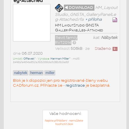
eg-Attached
◄ DOWNLOAD
HM_Layout
Studio_GNSTA_GalleryPanelLe
g-Attached.rfa
+
příloha
HM LayoutStudio GNSTA
GalleryPanelLeg-Attached
Revit family
kat:
Nábytek
RVT2014
Velikost
508kB
• ze
Staženo:
9
x
dne
06.07.2020
Umístil:
OPlavek^
• Výrobce:
Herman Miller^
•
md5:
b44b2e464a852a3b5266da508b3b3a89
nabytek
herman
miller
Blok je k dispozici jen pro registrované členy webu
CADforum.cz. Přihlaste se -
registrace
je bezplatná.
Vaše hodnocení:
Nejste přihlášeni - nemůžete
hodnotit blok