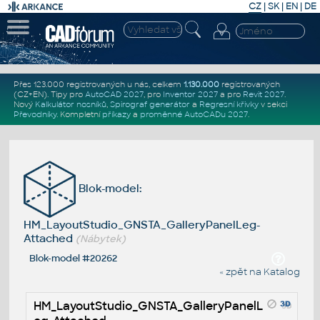
CZ
|
SK
|
EN
|
DE
Přes 123.000 registrovaných u nás, celkem
1.130.000
registrovaných
(CZ+EN)
. Tipy pro
AutoCAD 2027
, pro
Inventor 2027
a pro
Revit 2027
.
Nový
Kalkulátor nosníků
,
Spirograf generátor
a
Regresní křivky
v sekci
Převodníky
.
Kompletní
příkazy
a
proměnné AutoCADu 2027
.
Blok-model:
HM_LayoutStudio_GNSTA_GalleryPanelLeg-
Attached
(Nábytek)
Blok-model #20262
« zpět na Katalog
HM_LayoutStudio_GNSTA_GalleryPanelL