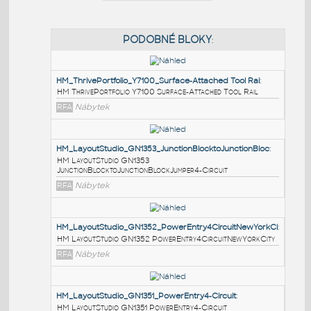
PODOBNÉ BLOKY
:
HM_ThrivePortfolio_Y7100_Surface-Attached Tool Rai
:
HM ThrivePortfolio Y7100 Surface-Attached Tool Rail
RFA
Nábytek
HM_LayoutStudio_GN1353_JunctionBlocktoJunctionBl
HM LayoutStudio GN1353
JunctionBlocktoJunctionBlockJumper4-Circuit