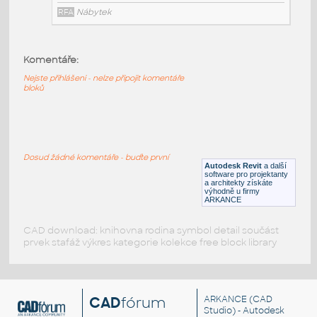
RFA
Nábytek
Komentáře:
HM_LayoutStudio_GN1352_PowerEntry4CircuitNewYor
Nejste přihlášeni - nelze připojit komentáře
HM LayoutStudio GN1352 PowerEntry4CircuitNewYorkC
bloků
RFA
Nábytek
HM_LayoutStudio_GN1351_PowerEntry4-Circuit
:
Dosud žádné komentáře - buďte první
HM LayoutStudio GN1351 PowerEntry4-Circuit
Autodesk Revit
a další
software pro projektanty
RFA
Nábytek
a architekty získáte
výhodně u firmy
ARKANCE
CAD download: knihovna rodina symbol detail součást
prvek stafáž výkres kategorie kolekce free block library
CAD
fórum
ARKANCE
(CAD
Studio) - Autodesk