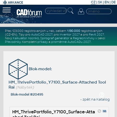
CZ
|
SK
|
EN
|
DE
Přes 123.000 registrovaných u nás, celkem
1.130.000
registrovaných
(CZ+EN)
. Tipy pro
AutoCAD 2027
, pro
Inventor 2027
a pro
Revit 2027
.
Nový
Kalkulátor nosníků
,
Spirograf generátor
a
Regresní křivky
v sekci
Převodníky
.
Kompletní
příkazy
a
proměnné AutoCADu 2027
.
Blok-model:
HM_ThrivePortfolio_Y7100_Surface-Attached Tool
Rai
(Nábytek)
Blok-model #20495
« zpět na Katalog
HM_ThrivePortfolio_Y7100_Surface-Atta