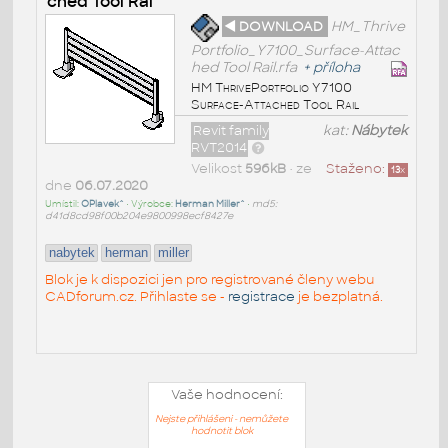
ched Tool Rai
◄ DOWNLOAD
HM_Thrive
Portfolio_Y7100_Surface-Attac
hed Tool Rail.rfa
+
příloha
HM ThrivePortfolio Y7100
Surface-Attached Tool Rail
Revit family
kat:
Nábytek
RVT2014
Velikost
596kB
• ze
Staženo:
13
x
dne
06.07.2020
Umístil:
OPlavek^
• Výrobce:
Herman Miller^
•
md5:
d41d8cd98f00b204e9800998ecf8427e
nabytek
herman
miller
Blok je k dispozici jen pro registrované členy webu
CADforum.cz. Přihlaste se -
registrace
je bezplatná.
Vaše hodnocení:
Nejste přihlášeni - nemůžete
hodnotit blok