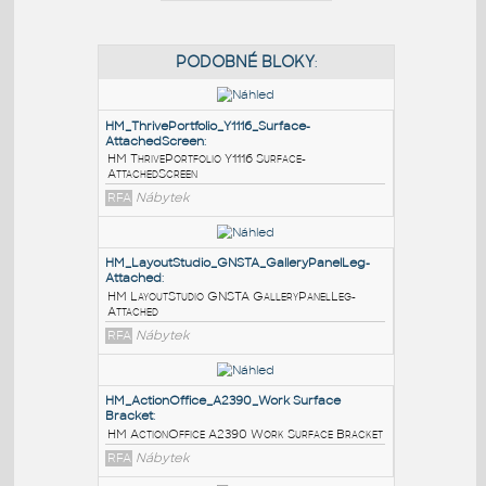
PODOBNÉ BLOKY
:
HM_ThrivePortfolio_Y1116_Surface-
AttachedScreen
:
HM ThrivePortfolio Y1116 Surface-
AttachedScreen
RFA
Nábytek
HM_LayoutStudio_GNSTA_GalleryPanelLeg-