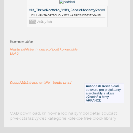
Attached
:
HM LayoutStudio GNSTA GalleryPanelLeg-
Attached
RFA
Nábytek
Komentáře:
HM_ActionOffice_A2390_Work Surface
Bracket
:
Nejste přihlášeni - nelze připojit komentáře
HM ActionOffice A2390 Work Surface Bracket
bloků
RFA
Nábytek
HM_ThrivePortfolio_Y1113_FabricModestyPanel
:
Dosud žádné komentáře - buďte první
Autodesk Revit
a další
HM ThrivePortfolio Y1113 FabricModestyPanel
software pro projektanty
a architekty získáte
RFA
Nábytek
výhodně u firmy
ARKANCE
CAD download: knihovna rodina symbol detail součást
prvek stafáž výkres kategorie kolekce free block library