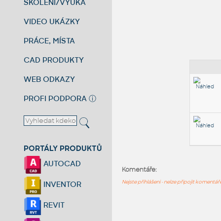
ŠKOLENÍ/VÝUKA
VIDEO UKÁZKY
PRÁCE, MÍSTA
CAD PRODUKTY
WEB ODKAZY
PROFI PODPORA
ⓘ
PORTÁLY PRODUKTŮ
AUTOCAD
Komentáře:
Nejste přihlášeni - nelze připojit komentá
INVENTOR
REVIT