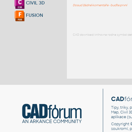
CIVIL 3D
Dosud žádné komentáře - buďte první
FUSION
CAD download: knihovna rodina symbol detai
CAD
fó
Tipy, triky
Map, Civil 
aplikace (
Copyright 
soukromí, 