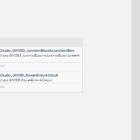
NÉ BLOKY
:
o
:
HM_LayoutStudio_GN1353_JunctionBlocktoJunctionBloc
:
HM LayoutStudio GN1353 JunctionBlocktoJunctionBlockJumper
Circuit
RFA
Nábytek
HM_LayoutStudio_GN1351_PowerEntry4-Circuit
: