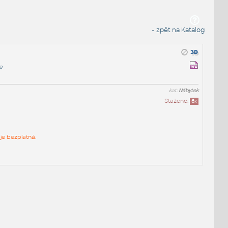
« zpět na Katalog
a
kat:
Nábytek
Staženo:
6
x
je bezplatná.