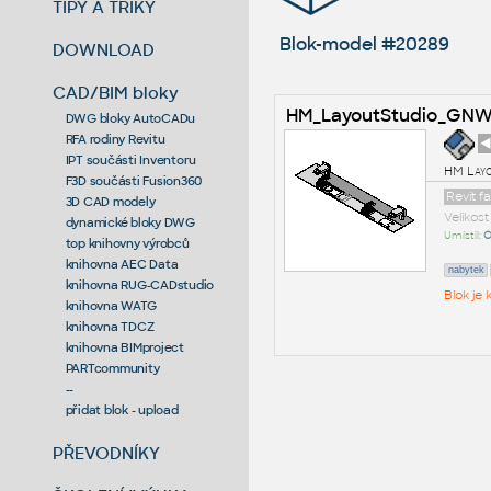
TIPY A TRIKY
Blok-model #20289
DOWNLOAD
CAD/BIM bloky
HM_LayoutStudio_GNW
DWG bloky AutoCADu
RFA rodiny Revitu
◄
IPT součásti Inventoru
HM Layo
F3D součásti Fusion360
Revit f
3D CAD modely
Velikos
dynamické bloky DWG
Umístil:
O
top knihovny výrobců
knihovna AEC Data
nabytek
knihovna RUG-CADstudio
Blok je
knihovna WATG
knihovna TDCZ
knihovna BIMproject
PARTcommunity
--
přidat blok - upload
PŘEVODNÍKY