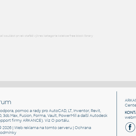
HM LayoutStudio GN1352 PowerEntry4CircuitNewYorkCity
RFA
Nábytek
l součást prvek stafáž výkres kategorie kolekce free block library
rum
ARKA
Cente
, podpora, pomoc a rady pro AutoCAD, LT, Inventor, Revit,
KONT
3D, 3ds Max, Fusion, Forma, Vault, PowerMill a další Autodesk
webma
support firmy ARKANCE). Viz
O portálu
.
© 2026 |
Web reklama
na tomto serveru |
Ochrana
podmínky