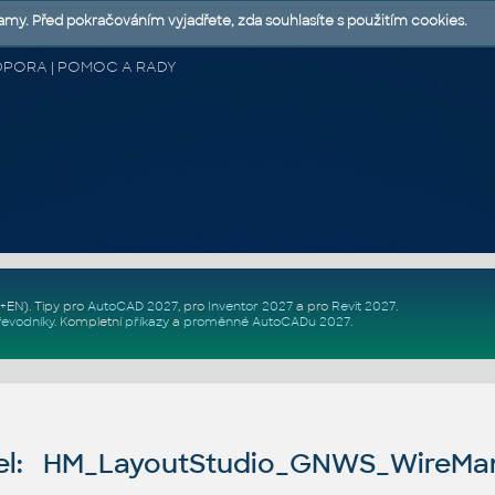
lamy. Před pokračováním vyjadřete, zda souhlasíte s použitím cookies.
 PODPORA | POMOC A RADY
Z+EN)
. Tipy pro
AutoCAD 2027
, pro
Inventor 2027
a pro
Revit 2027
.
řevodníky
.
Kompletní
příkazy
a
proměnné AutoCADu 2027
.
el: HM_LayoutStudio_GNWS_WireMa