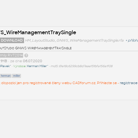
S_WireManagementTraySingle
 DOWNLOAD
HM_LayoutStudio_GNWS_WireManagementTraySingle.rfa
+
příloh
utStudio GNWS WireManagementTraySingle
amily RVT2014
t
1MB
• ze dne
06.07.2020
Plavek^
• Výrobce:
Herman Miller^
•
md5: 61e18c6299cb8d7eae151bfa156a1f08
herman
miller
 k dispozici jen pro registrované členy webu CADforum.cz. Přihlaste se -
registrace