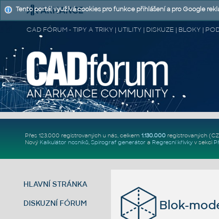
Tento portál využívá cookies pro funkce přihlášení a pro Google rek
CAD FÓRUM - TIPY A TRIKY | UTILITY | DISKUZE | BLOKY |
Přes 123.000 registrovaných u nás, celkem
1.130.000
registrovaných (C
Nový
Kalkulátor nosníků
,
Spirograf generátor
a
Regresní křivky
v sekci
P
HLAVNÍ STRÁNKA
Blok-mod
DISKUZNÍ FÓRUM