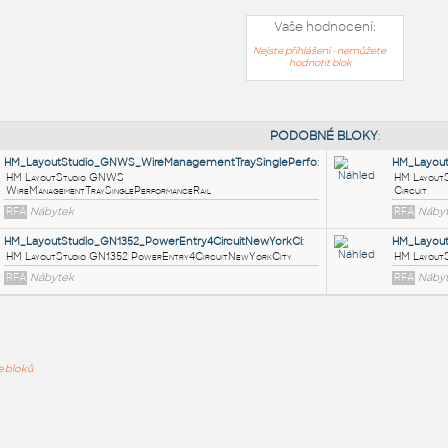
Vaše hodnocení:
Nejste přihlášeni - nemůžete
hodnotit blok
PODOB
HM_LayoutStudio_GNWS_WireManagementTraySinglePerf
HM LayoutStudio GNWS
ře bloků
WireManagementTraySinglePerformanceRail
RFA
Nábytek
HM_LayoutStudio_GN1352_PowerEntry4CircuitNewYorkCi
: