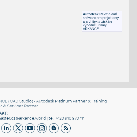
HM LayoutStudio GN1351 PowerEntry4-Circuit
RFA
Nábytek
Autodesk Revit
a další
software pro projektanty
a architekty získáte
výhodně u firmy
ARKANCE
NCE
(CAD Studio) - Autodesk Platinum Partner & Training
r & Services Partner
AKT:
ster.cz@arkance.world | tel. +420 910 970 111