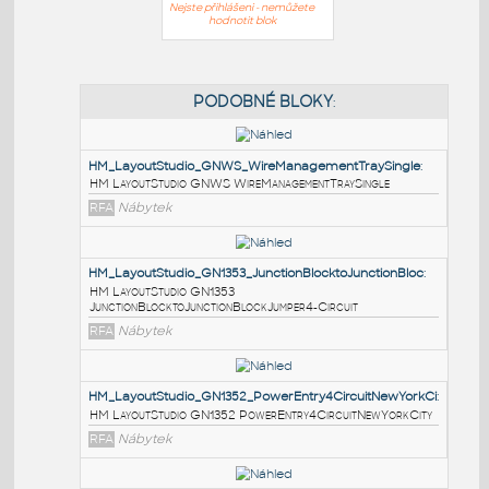
Nejste přihlášeni - nemůžete
hodnotit blok
PODOBNÉ BLOKY
:
HM_LayoutStudio_GNWS_WireManagementTraySingl
HM LayoutStudio GNWS WireManagementTraySingle
RFA
Nábytek