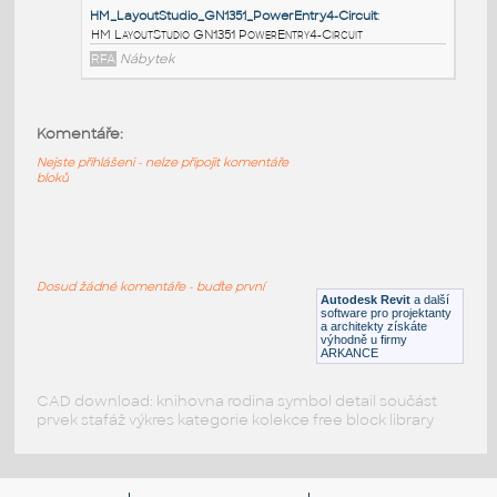
HM_LayoutStudio_GN1353_JunctionBlocktoJunctionBl
HM LayoutStudio GN1353
JunctionBlocktoJunctionBlockJumper4-Circuit
RFA
Nábytek
Komentáře:
HM_LayoutStudio_GN1352_PowerEntry4CircuitNewYor
Nejste přihlášeni - nelze připojit komentáře
HM LayoutStudio GN1352 PowerEntry4CircuitNewYorkC
bloků
RFA
Nábytek
HM_LayoutStudio_GN1351_PowerEntry4-Circuit
:
Dosud žádné komentáře - buďte první
Autodesk Revit
a další
HM LayoutStudio GN1351 PowerEntry4-Circuit
software pro projektanty
a architekty získáte
RFA
Nábytek
výhodně u firmy
ARKANCE
CAD download: knihovna rodina symbol detail součást
prvek stafáž výkres kategorie kolekce free block library