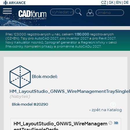
CZ
|
SK
|
EN
|
DE
Přes 123.000 registrovaných u nás, celkem
1.130.000
registrovaných
(CZ+EN)
. Tipy pro
AutoCAD 2027
, pro
Inventor 2027
a pro
Revit 2027
.
Nový
Kalkulátor nosníků
,
Spirograf generátor
a
Regresní křivky
v sekci
Převodníky
.
Kompletní
příkazy
a
proměnné AutoCADu 2027
.
Blok-model:
HM_LayoutStudio_GNWS_WireManagementTraySingle
(Nábytek)
Blok-model #20290
« zpět na Katalog
HM_LayoutStudio_GNWS_WireManagem
entTraySinglePerfo