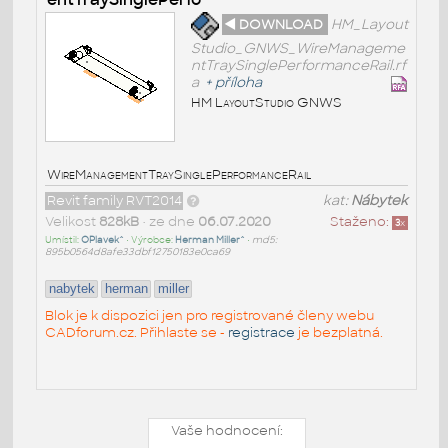
◄ DOWNLOAD
HM_Layout
Studio_GNWS_WireManageme
ntTraySinglePerformanceRail.rf
a
+
příloha
HM LayoutStudio GNWS
WireManagementTraySinglePerformanceRail
Revit family RVT2014
kat:
Nábytek
Velikost
828kB
• ze dne
06.07.2020
Staženo:
3
x
Umístil:
OPlavek^
• Výrobce:
Herman Miller^
•
md5:
895b0564d8afe33dbf12750183e0ca69
nabytek
herman
miller
Blok je k dispozici jen pro registrované členy webu
CADforum.cz. Přihlaste se -
registrace
je bezplatná.
Vaše hodnocení: