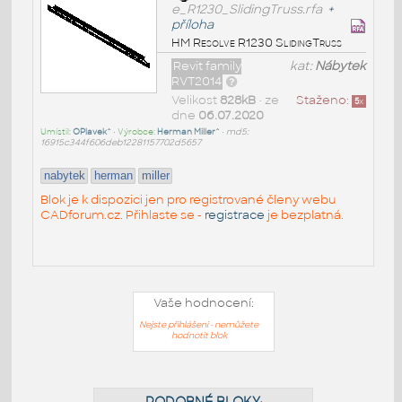
e_R1230_SlidingTruss.rfa
+
příloha
HM Resolve R1230 SlidingTruss
Revit family
kat:
Nábytek
RVT2014
Velikost
828kB
• ze
Staženo:
5
x
dne
06.07.2020
Umístil:
OPlavek^
• Výrobce:
Herman Miller^
•
md5:
16915c344f606deb12281157702d5657
nabytek
herman
miller
Blok je k dispozici jen pro registrované členy webu
CADforum.cz. Přihlaste se -
registrace
je bezplatná.
Vaše hodnocení:
Nejste přihlášeni - nemůžete
hodnotit blok