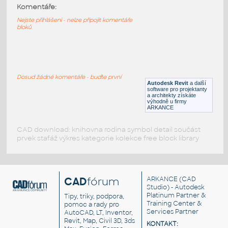
HM_Resolve_R1110_TallPole
:
Komentáře:
HM Resolve R1110 TallPole
Nejste přihlášeni - nelze připojit komentáře
bloků
RFA
Nábytek
HM_Resolve_G7314_Bookshelf
:
HM Resolve G7314 Bookshelf
Dosud žádné komentáře - buďte první
Autodesk Revit
a další
RFA
Nábytek
software pro projektanty
a architekty získáte
výhodně u firmy
ARKANCE
CAD download: knihovna rodina symbol detail součást
prvek stafáž výkres kategorie kolekce free block library
CAD
fórum
ARKANCE
(CAD
Studio) - Autodesk
Platinum Partner &
Tipy, triky, podpora,
Training Center &
pomoc a rady pro
Services Partner
AutoCAD, LT, Inventor,
Revit, Map, Civil 3D, 3ds
KONTAKT: