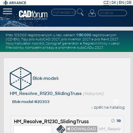
CZ
|
SK
|
EN
|
DE
Přes 123.000 registrovaných u nás, celkem
1.130.000
registrovaných
(CZ+EN)
. Tipy pro
AutoCAD 2027
, pro
Inventor 2027
a pro
Revit 2027
.
Nový
Kalkulátor nosníků
,
Spirograf generátor
a
Regresní křivky
v sekci
Převodníky
.
Kompletní
příkazy
a
proměnné AutoCADu 2027
.
Blok-model:
HM_Resolve_R1230_SlidingTruss
(Nábytek)
Blok-model #20303
« zpět na Katalog
HM_Resolve_R1230_SlidingTruss
◄ DOWNLOAD
HM_Resolv