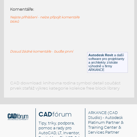
Komentáře:
HM_Resolve_R1110_TallPole
:
HM Resolve R1110 TallPole
Nejste přihlášeni - nelze připojit komentáře
bloků
RFA
Nábytek
HM_Resolve_G7314_Bookshelf
:
HM Resolve G7314 Bookshelf
Dosud žádné komentáře - buďte první
Autodesk Revit
a další
RFA
Nábytek
software pro projektanty
a architekty získáte
výhodně u firmy
ARKANCE
CAD download: knihovna rodina symbol detail součást
prvek stafáž výkres kategorie kolekce free block library
CAD
fórum
ARKANCE
(CAD
Studio) - Autodesk
Platinum Partner &
Tipy, triky, podpora,
Training Center &
pomoc a rady pro
Services Partner
AutoCAD, LT, Inventor,