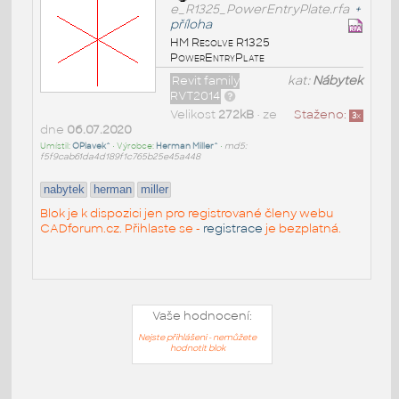
e_R1325_PowerEntryPlate.rfa
+
příloha
HM Resolve R1325
PowerEntryPlate
Revit family
kat:
Nábytek
RVT2014
Velikost
272kB
• ze
Staženo:
3
x
dne
06.07.2020
Umístil:
OPlavek^
• Výrobce:
Herman Miller^
•
md5:
f5f9cab61da4d189f1c765b25e45a448
nabytek
herman
miller
Blok je k dispozici jen pro registrované členy webu
CADforum.cz. Přihlaste se -
registrace
je bezplatná.
Vaše hodnocení:
Nejste přihlášeni - nemůžete
hodnotit blok