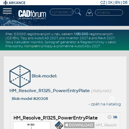
CZ
|
SK
|
EN
|
DE
Přes 123.000 registrovaných u nás, celkem
1.130.000
registrovaných
(CZ+EN)
. Tipy pro
AutoCAD 2027
, pro
Inventor 2027
a pro
Revit 2027
.
Nový
Kalkulátor nosníků
,
Spirograf generátor
a
Regresní křivky
v sekci
Převodníky
.
Kompletní
příkazy
a
proměnné AutoCADu 2027
.
Blok-model:
HM_Resolve_R1325_PowerEntryPlate
(Nábytek)
Blok-model #20308
« zpět na Katalog
HM_Resolve_R1325_PowerEntryPlate
◄ DOWNLOAD
HM_Resolv