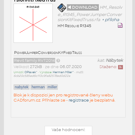
◄ DOWNLOAD
HM_Resolv
e_R1345_PowerJumperConver
sionKitFixedTruss.rfa
+
příloha
HM Resolve R1345
PowerJumperConversionKitFixedTruss
Revit family RVT2014
kat:
Nábytek
Velikost
272kB
• ze dne
06.07.2020
Staženo:
3
x
Umístil:
OPlavek^
• Výrobce:
Herman Miller^
•
md5:
6cb20c585ed6c113c9fa82578ed0d22a
nabytek
herman
miller
Blok je k dispozici jen pro registrované členy webu
CADforum.cz. Přihlaste se -
registrace
je bezplatná.
Vaše hodnocení: