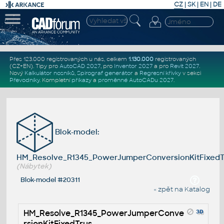
CZ
|
SK
|
EN
|
DE
Přes 123.000 registrovaných u nás, celkem
1.130.000
registrovaných
(CZ+EN)
. Tipy pro
AutoCAD 2027
, pro
Inventor 2027
a pro
Revit 2027
.
Nový
Kalkulátor nosníků
,
Spirograf generátor
a
Regresní křivky
v sekci
Převodníky
.
Kompletní
příkazy
a
proměnné AutoCADu 2027
.
Blok-model:
HM_Resolve_R1345_PowerJumperConversionKitFixedT
(Nábytek)
Blok-model #20311
« zpět na Katalog
HM_Resolve_R1345_PowerJumperConve
rsionKitFixedTrus