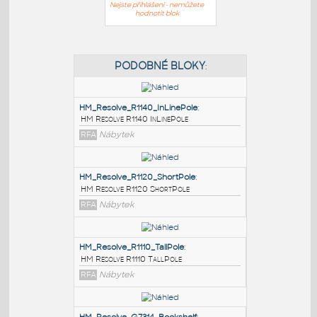
Nejste přihlášeni - nemůžete
hodnotit blok
PODOBNÉ BLOKY
:
HM_Resolve_R1140_InLinePole
:
HM Resolve R1140 InLinePole
RFA
Nábytek