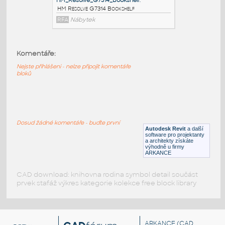
HM_Resolve_R1120_ShortPole
:
HM Resolve R1120 ShortPole
RFA
Nábytek
Komentáře:
HM_Resolve_R1110_TallPole
:
Nejste přihlášeni - nelze připojit komentáře
HM Resolve R1110 TallPole
bloků
RFA
Nábytek
HM_Resolve_G7314_Bookshelf
:
Dosud žádné komentáře - buďte první
HM Resolve G7314 Bookshelf
Autodesk Revit
a další
software pro projektanty
a architekty získáte
RFA
Nábytek
výhodně u firmy
ARKANCE
CAD download: knihovna rodina symbol detail součást
prvek stafáž výkres kategorie kolekce free block library
ARKANCE
(CAD