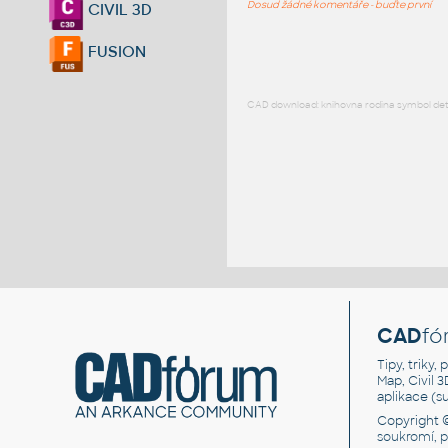
Dosud žádné komentáře - buďte první
CIVIL 3D
FUSION
CAD download: knihovna rodina symbol detai
CAD
fó
Tipy, triky
Map, Civil 
aplikace (
Copyright 
soukromí, 