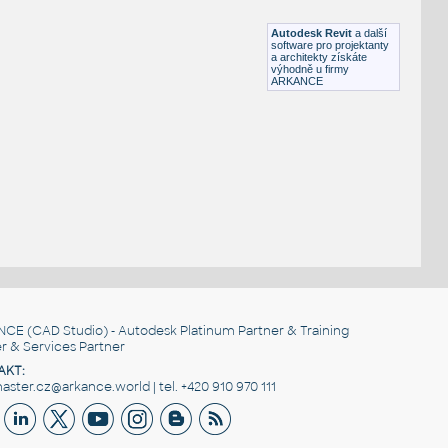
RFA
Nábytek
Autodesk Revit
a další
software pro projektanty
a architekty získáte
výhodně u firmy
ARKANCE
NCE
(CAD Studio) - Autodesk Platinum Partner & Training
r & Services Partner
AKT:
ster.cz@arkance.world | tel. +420 910 970 111