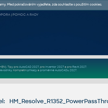
lamy. Před pokračováním vyjadřete, zda souhlasíte s použitím cookies.
 PODPORA | POMOC A RADY
Z+EN)
. Tipy pro
AutoCAD 2027
, pro
Inventor 2027
a pro
Revit 2027
.
řevodníky
.
Kompletní
příkazy
a
proměnné AutoCADu 2027
.
l: HM_Resolve_R1352_PowerPassTh