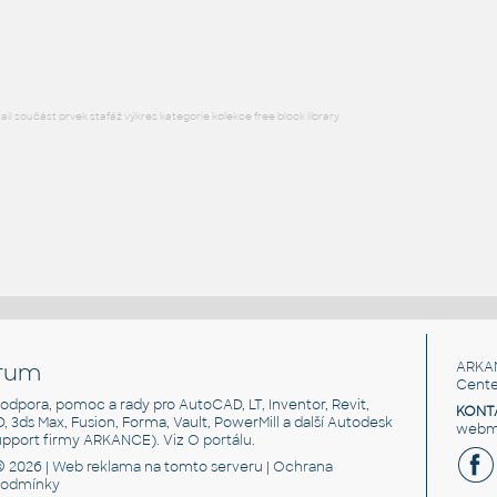
RFA
Nábytek
l součást prvek stafáž výkres kategorie kolekce free block library
rum
ARKA
Cente
, podpora, pomoc a rady pro AutoCAD, LT, Inventor, Revit,
KONT
3D, 3ds Max, Fusion, Forma, Vault, PowerMill a další Autodesk
webma
support firmy ARKANCE). Viz
O portálu
.
© 2026 |
Web reklama
na tomto serveru |
Ochrana
podmínky