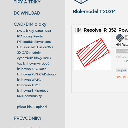
TIPY A TRIKY
Blok-model #20314
DOWNLOAD
CAD/BIM bloky
HM_Resolve_R1352_Pow
DWG bloky AutoCADu
RFA rodiny Revitu
◄
IPT součásti Inventoru
HM Reso
F3D součásti Fusion360
Revit f
3D CAD modely
Velikos
dynamické bloky DWG
Umístil:
O
top knihovny výrobců
knihovna AEC Data
nabytek
knihovna RUG-CADstudio
Blok je
knihovna WATG
knihovna TDCZ
knihovna BIMproject
PARTcommunity
--
přidat blok - upload
PŘEVODNÍKY