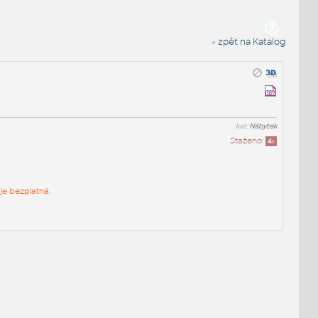
« zpět na Katalog
kat:
Nábytek
Staženo:
4
x
je bezplatná.