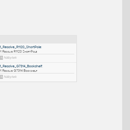
NÉ BLOKY
:
HM_Resolve_R1120_ShortPole
:
HM Resolve R1120 ShortPole
RFA
Nábytek
HM_Resolve_G7314_Bookshelf
:
HM Resolve G7314 Bookshelf