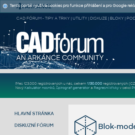
Tento portál využívá cookies pro funkce přihlášení a pro Google rek
CAD FÓRUM - TIPY A TRIKY | UTILITY | DISKUZE | BLOKY |
Přes 123.000 registrovaných u nás, celkem
1.130.000
registrovaných (C
Nový
Kalkulátor nosníků
,
Spirograf generátor
a
Regresní křivky
v sekci
P
HLAVNÍ STRÁNKA
Blok-mode
DISKUZNÍ FÓRUM