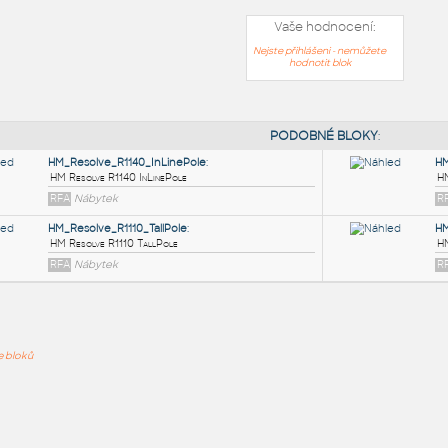
Vaše hodnocení:
Nejste přihlášeni - nemůžete
hodnotit blok
PODOB
HM_Resolve_R1140_InLinePole
:
ře bloků
HM Resolve R1140 InLinePole
RFA
Nábytek
HM_Resolve_R1110_TallPole
:
HM Resolve R1110 TallPole