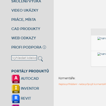
ŠKOLENÍ/VÝUKA
VIDEO UKÁZKY
PRÁCE, MÍSTA
CAD PRODUKTY
WEB ODKAZY
PROFI PODPORA
ⓘ
PORTÁLY PRODUKTŮ
AUTOCAD
Komentáře:
Nejste přihlášeni - nelze připojit komentá
INVENTOR
REVIT