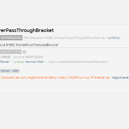
erPassThroughBracket
 DOWNLOAD
HM_Resolve_R1352_PowerPassThroughBracket.rfa
+
příloha
lve R1352 PowerPassThroughBracket
amily RVT2014
t
268kB
• ze dne
06.07.2020
Plavek^
• Výrobce:
Herman Miller^
•
md5: c1cd0b89a29feb8fa67eab5f9e2c8221
herman
miller
 k dispozici jen pro registrované členy webu CADforum.cz. Přihlaste se -
registrace