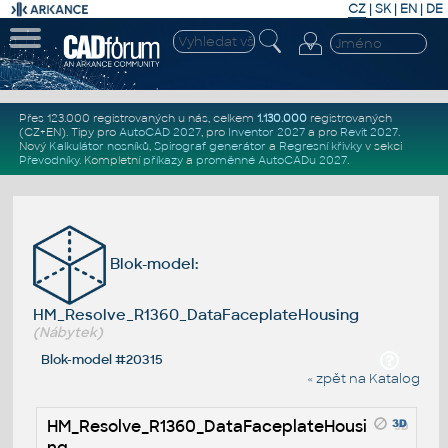
CZ
|
SK
|
EN
|
DE
Přes 123.000 registrovaných u nás, celkem
1.130.000
registrovaných
(CZ+EN)
. Tipy pro
AutoCAD 2027
, pro
Inventor 2027
a pro
Revit 2027
.
Nový
Kalkulátor nosníků
,
Spirograf generátor
a
Regresní křivky
v sekci
Převodníky
.
Kompletní
příkazy
a
proměnné AutoCADu 2027
.
Blok-model:
HM_Resolve_R1360_DataFaceplateHousing
(Nábytek)
Blok-model #20315
« zpět na Katalog
HM_Resolve_R1360_DataFaceplateHousi
ng