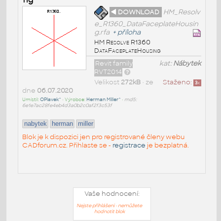
◄ DOWNLOAD
HM_Resolv
e_R1360_DataFaceplateHousin
g.rfa
+
příloha
HM Resolve R1360
DataFaceplateHousing
Revit family
kat:
Nábytek
RVT2014
Velikost
272kB
• ze
Staženo:
3
x
dne
06.07.2020
Umístil:
OPlavek^
• Výrobce:
Herman Miller^
•
md5:
6e1e7ac28fe4eb4d3a0b2c0af2f3c53f
nabytek
herman
miller
Blok je k dispozici jen pro registrované členy webu
CADforum.cz. Přihlaste se -
registrace
je bezplatná.
Vaše hodnocení:
Nejste přihlášeni - nemůžete
hodnotit blok