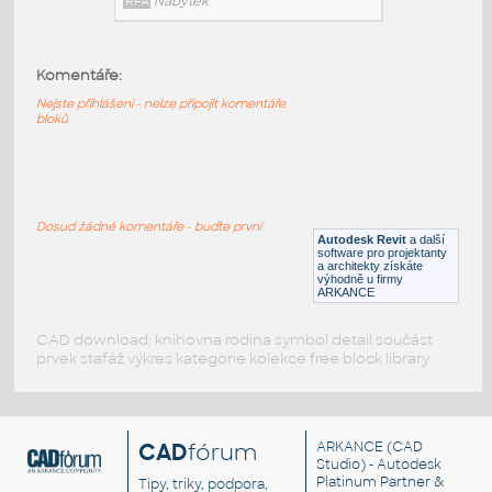
RFA
Nábytek
Komentáře:
HM_Resolve_R1110_TallPole
:
Nejste přihlášeni - nelze připojit komentáře
HM Resolve R1110 TallPole
bloků
RFA
Nábytek
HM_Resolve_G7314_Bookshelf
:
Dosud žádné komentáře - buďte první
HM Resolve G7314 Bookshelf
Autodesk Revit
a další
software pro projektanty
RFA
Nábytek
a architekty získáte
výhodně u firmy
ARKANCE
CAD download: knihovna rodina symbol detail součást
prvek stafáž výkres kategorie kolekce free block library
CAD
fórum
ARKANCE
(CAD
Studio) - Autodesk
Platinum Partner &
Tipy, triky, podpora,