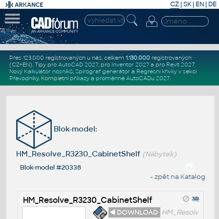
CZ
|
SK
|
EN
|
DE
Přes 123.000 registrovaných u nás, celkem
1.130.000
registrovaných
(CZ+EN)
. Tipy pro
AutoCAD 2027
, pro
Inventor 2027
a pro
Revit 2027
.
Nový
Kalkulátor nosníků
,
Spirograf generátor
a
Regresní křivky
v sekci
Převodníky
.
Kompletní
příkazy
a
proměnné AutoCADu 2027
.
Blok-model:
HM_Resolve_R3230_CabinetShelf
(Nábytek)
Blok-model #20338
« zpět na Katalog
HM_Resolve_R3230_CabinetShelf
◄ DOWNLOAD
HM_Resolv