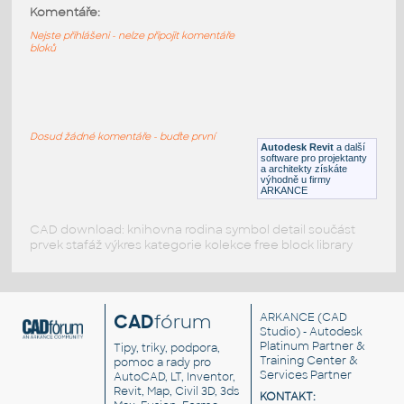
HM_Resolve_R1110_TallPole
:
Komentáře:
HM Resolve R1110 TallPole
Nejste přihlášeni - nelze připojit komentáře
bloků
RFA
Nábytek
HM_Resolve_G7314_Bookshelf
:
HM Resolve G7314 Bookshelf
Dosud žádné komentáře - buďte první
Autodesk Revit
a další
RFA
Nábytek
software pro projektanty
a architekty získáte
výhodně u firmy
ARKANCE
CAD download: knihovna rodina symbol detail součást
prvek stafáž výkres kategorie kolekce free block library
CAD
fórum
ARKANCE
(CAD
Studio) - Autodesk
Platinum Partner &
Tipy, triky, podpora,
Training Center &
pomoc a rady pro
Services Partner
AutoCAD, LT, Inventor,
Revit, Map, Civil 3D, 3ds
KONTAKT: