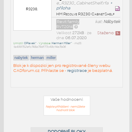
e_R3230_CabinetShelf.rfa
+
příloha
HM Resolve R3230 CabinetShelf
Revit family
kat:
Nábytek
RVT2014
Velikost
272kB
• ze
Staženo:
5
x
dne
06.07.2020
Umístil:
OPlavek^
• Výrobce:
Herman Miller^
•
md5:
1a499752efc748a79df77c49c14e7b06
nabytek
herman
miller
Blok je k dispozici jen pro registrované členy webu
CADforum.cz. Přihlaste se -
registrace
je bezplatná.
Vaše hodnocení:
Nejste přihlášeni - nemůžete
hodnotit blok