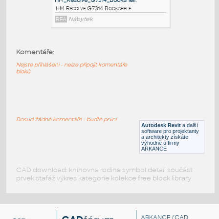
HM_Resolve_R1120_ShortPole
:
HM Resolve R1120 ShortPole
RFA
Nábytek
Komentáře:
HM_Resolve_R1110_TallPole
:
Nejste přihlášeni - nelze připojit komentáře
HM Resolve R1110 TallPole
bloků
RFA
Nábytek
HM_Resolve_G7314_Bookshelf
:
Dosud žádné komentáře - buďte první
HM Resolve G7314 Bookshelf
Autodesk Revit
a další
software pro projektanty
a architekty získáte
RFA
Nábytek
výhodně u firmy
ARKANCE
CAD download: knihovna rodina symbol detail součást
prvek stafáž výkres kategorie kolekce free block library
ARKANCE
(CAD