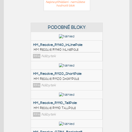
Nejste přihlášeni - nemůžete
hodnotit blok
PODOBNÉ BLOKY
:
HM_Resolve_R1140_InLinePole
:
HM Resolve R1140 InLinePole
RFA
Nábytek