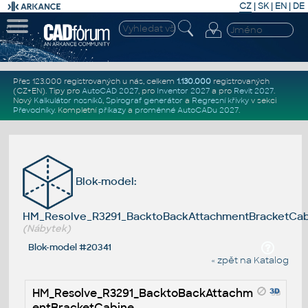
CZ
|
SK
|
EN
|
DE
Přes 123.000 registrovaných u nás, celkem
1.130.000
registrovaných
(CZ+EN)
. Tipy pro
AutoCAD 2027
, pro
Inventor 2027
a pro
Revit 2027
.
Nový
Kalkulátor nosníků
,
Spirograf generátor
a
Regresní křivky
v sekci
Převodníky
.
Kompletní
příkazy
a
proměnné AutoCADu 2027
.
Blok-model:
HM_Resolve_R3291_BacktoBackAttachmentBracketCab
(Nábytek)
Blok-model #20341
« zpět na Katalog
HM_Resolve_R3291_BacktoBackAttachm
entBracketCabine