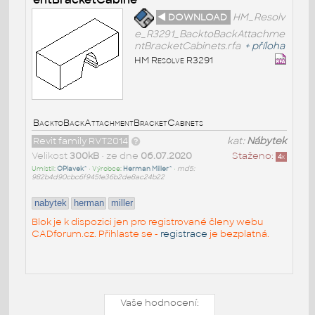
◄ DOWNLOAD
HM_Resolv
e_R3291_BacktoBackAttachme
ntBracketCabinets.rfa
+
příloha
HM Resolve R3291
BacktoBackAttachmentBracketCabinets
Revit family RVT2014
kat:
Nábytek
Velikost
300kB
• ze dne
06.07.2020
Staženo:
4
x
Umístil:
OPlavek^
• Výrobce:
Herman Miller^
•
md5:
982b4d90cbc6f9451e36b2de8ac24b22
nabytek
herman
miller
Blok je k dispozici jen pro registrované členy webu
CADforum.cz. Přihlaste se -
registrace
je bezplatná.
Vaše hodnocení: