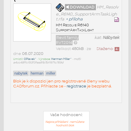
◄ DOWNLOAD
HM_Resolv
e_R6140_SupportArmTaskLigh
t.rfa
+
příloha
HM Resolve R6140
SupportArmTaskLight
Revit family
kat:
Nábytek
RVT2014
Velikost
480kB
• ze
Staženo:
4
x
dne
06.07.2020
Umístil:
OPlavek^
• Výrobce:
Herman Miller^
•
md5:
a4cc48ffc150f3fea81b7b11971c769d
nabytek
herman
miller
Blok je k dispozici jen pro registrované členy webu
CADforum.cz. Přihlaste se -
registrace
je bezplatná.
Vaše hodnocení:
Nejste přihlášeni - nemůžete
hodnotit blok