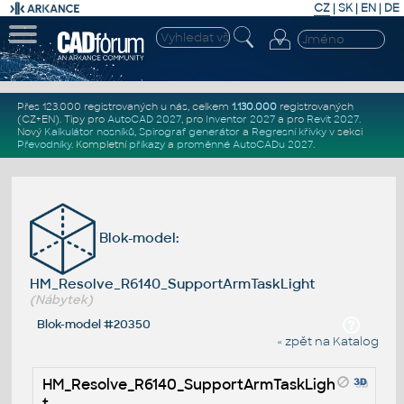
CZ
|
SK
|
EN
|
DE
Přes 123.000 registrovaných u nás, celkem
1.130.000
registrovaných
(CZ+EN)
. Tipy pro
AutoCAD 2027
, pro
Inventor 2027
a pro
Revit 2027
.
Nový
Kalkulátor nosníků
,
Spirograf generátor
a
Regresní křivky
v sekci
Převodníky
.
Kompletní
příkazy
a
proměnné AutoCADu 2027
.
Blok-model:
HM_Resolve_R6140_SupportArmTaskLight
(Nábytek)
Blok-model #20350
« zpět na Katalog
HM_Resolve_R6140_SupportArmTaskLigh
t