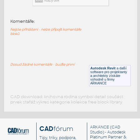
RFA
Nábytek
Komentáře:
HM_Resolve_R1110_TallPole
:
Nejste přihlášeni - nelze připojit komentáře
HM Resolve R1110 TallPole
bloků
RFA
Nábytek
HM_Resolve_G7314_Bookshelf
:
Dosud žádné komentáře - buďte první
HM Resolve G7314 Bookshelf
Autodesk Revit
a další
software pro projektanty
RFA
Nábytek
a architekty získáte
výhodně u firmy
ARKANCE
CAD download: knihovna rodina symbol detail součást
prvek stafáž výkres kategorie kolekce free block library
CAD
fórum
ARKANCE
(CAD
Studio) - Autodesk
Platinum Partner &
Tipy, triky, podpora,