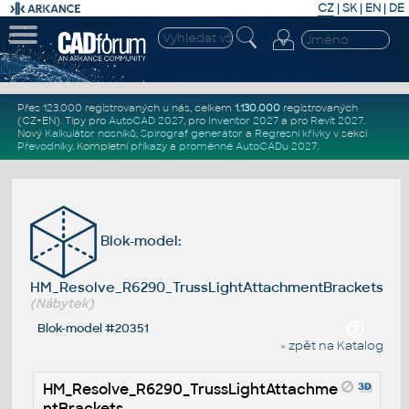
CZ
|
SK
|
EN
|
DE
Přes 123.000 registrovaných u nás, celkem
1.130.000
registrovaných
(CZ+EN)
. Tipy pro
AutoCAD 2027
, pro
Inventor 2027
a pro
Revit 2027
.
Nový
Kalkulátor nosníků
,
Spirograf generátor
a
Regresní křivky
v sekci
Převodníky
.
Kompletní
příkazy
a
proměnné AutoCADu 2027
.
Blok-model:
HM_Resolve_R6290_TrussLightAttachmentBrackets
(Nábytek)
Blok-model #20351
« zpět na Katalog
HM_Resolve_R6290_TrussLightAttachme
ntBrackets