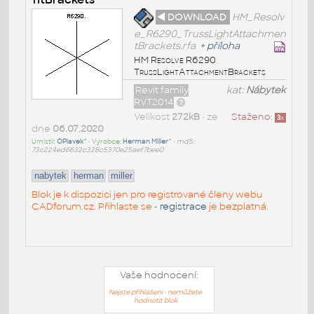
◄ DOWNLOAD
HM_Resolv
e_R6290_TrussLightAttachmen
tBrackets.rfa
+
příloha
HM Resolve R6290
TrussLightAttachmentBrackets
Revit family
kat:
Nábytek
RVT2014
Velikost
272kB
• ze
Staženo:
3
x
dne
06.07.2020
Umístil:
OPlavek^
• Výrobce:
Herman Miller^
•
md5:
73c224ed6632c328c5370e25aef7bee0
nabytek
herman
miller
Blok je k dispozici jen pro registrované členy webu
CADforum.cz. Přihlaste se -
registrace
je bezplatná.
Vaše hodnocení:
Nejste přihlášeni - nemůžete
hodnotit blok