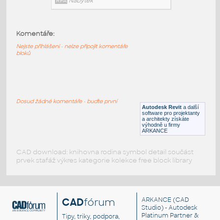
RFA
Nábytek
Komentáře:
HM_Resolve_R1110_TallPole
:
Nejste přihlášeni - nelze připojit komentáře
HM Resolve R1110 TallPole
bloků
RFA
Nábytek
HM_Resolve_G7314_Bookshelf
:
Dosud žádné komentáře - buďte první
HM Resolve G7314 Bookshelf
Autodesk Revit
a další
software pro projektanty
RFA
Nábytek
a architekty získáte
výhodně u firmy
ARKANCE
CAD download: knihovna rodina symbol detail součást
prvek stafáž výkres kategorie kolekce free block library
CAD
fórum
ARKANCE
(CAD
Studio) - Autodesk
Platinum Partner &
Tipy, triky, podpora,