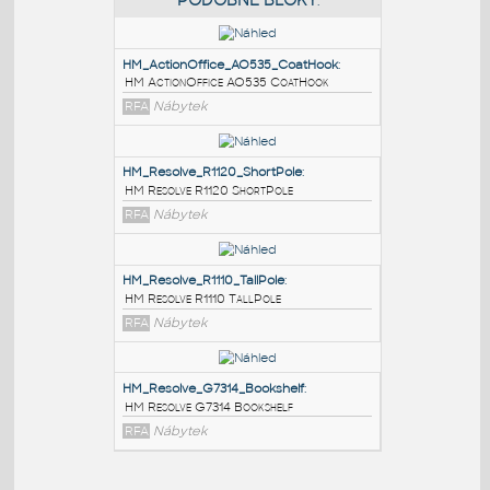
PODOBNÉ BLOKY
:
HM_ActionOffice_AO535_CoatHook
:
HM ActionOffice AO535 CoatHook
RFA
Nábytek
HM_Resolve_R1120_ShortPole
:
HM Resolve R1120 ShortPole
RFA
Nábytek