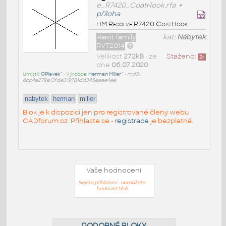
e_R7420_CoatHook.rfa
+
příloha
HM Resolve R7420 CoatHook
Revit family
kat:
Nábytek
RVT2014
Velikost
272kB
• ze
Staženo:
2
x
dne
06.07.2020
Umístil:
OPlavek^
• Výrobce:
Herman Miller^
•
md5:
6cb4a279e13fde319781dd345eaae4ee
nabytek
herman
miller
Blok je k dispozici jen pro registrované členy webu
CADforum.cz. Přihlaste se -
registrace
je bezplatná.
Vaše hodnocení:
Nejste přihlášeni - nemůžete
hodnotit blok