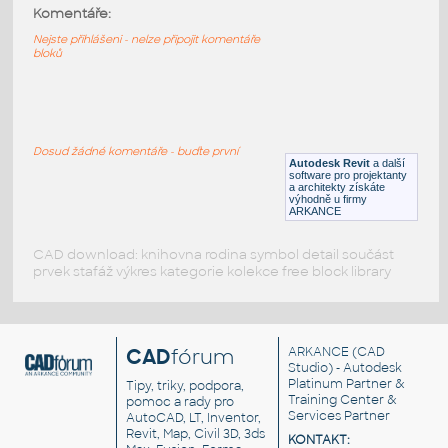
HM_Resolve_R1110_TallPole
:
Komentáře:
HM Resolve R1110 TallPole
Nejste přihlášeni - nelze připojit komentáře
bloků
RFA
Nábytek
HM_Resolve_G7314_Bookshelf
:
HM Resolve G7314 Bookshelf
Dosud žádné komentáře - buďte první
Autodesk Revit
a další
RFA
Nábytek
software pro projektanty
a architekty získáte
výhodně u firmy
ARKANCE
CAD download: knihovna rodina symbol detail součást
prvek stafáž výkres kategorie kolekce free block library
CAD
fórum
ARKANCE
(CAD
Studio) - Autodesk
Platinum Partner &
Tipy, triky, podpora,
Training Center &
pomoc a rady pro
Services Partner
AutoCAD, LT, Inventor,
Revit, Map, Civil 3D, 3ds
KONTAKT: