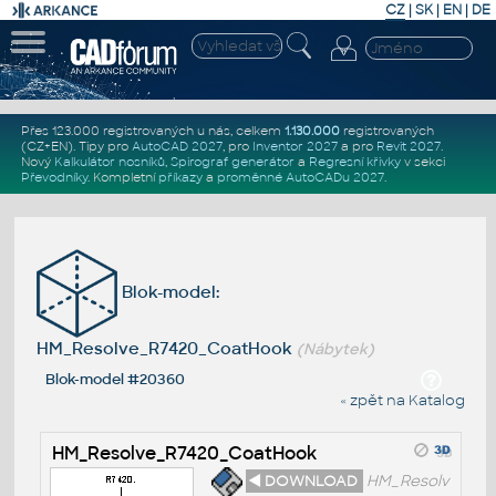
CZ
|
SK
|
EN
|
DE
Přes 123.000 registrovaných u nás, celkem
1.130.000
registrovaných
(CZ+EN)
. Tipy pro
AutoCAD 2027
, pro
Inventor 2027
a pro
Revit 2027
.
Nový
Kalkulátor nosníků
,
Spirograf generátor
a
Regresní křivky
v sekci
Převodníky
.
Kompletní
příkazy
a
proměnné AutoCADu 2027
.
Blok-model:
HM_Resolve_R7420_CoatHook
(Nábytek)
Blok-model #20360
« zpět na Katalog
HM_Resolve_R7420_CoatHook
◄ DOWNLOAD
HM_Resolv