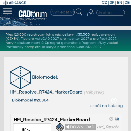
CZ
|
SK
|
EN
|
DE
Přes 123.000 registrovaných u nás, celkem
1.130.000
registrovaných
(CZ+EN)
. Tipy pro
AutoCAD 2027
, pro
Inventor 2027
a pro
Revit 2027
.
Nový
Kalkulátor nosníků
,
Spirograf generátor
a
Regresní křivky
v sekci
Převodníky
.
Kompletní
příkazy
a
proměnné AutoCADu 2027
.
Blok-model:
HM_Resolve_R7424_MarkerBoard
(Nábytek)
Blok-model #20364
« zpět na Katalog
HM_Resolve_R7424_MarkerBoard
◄ DOWNLOAD
HM_Resolv