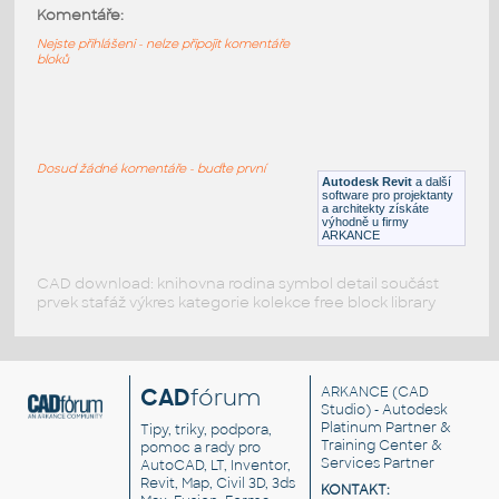
HM_Resolve_R1110_TallPole
:
Komentáře:
HM Resolve R1110 TallPole
Nejste přihlášeni - nelze připojit komentáře
bloků
RFA
Nábytek
HM_Resolve_G7314_Bookshelf
:
HM Resolve G7314 Bookshelf
Dosud žádné komentáře - buďte první
Autodesk Revit
a další
RFA
Nábytek
software pro projektanty
a architekty získáte
výhodně u firmy
ARKANCE
CAD download: knihovna rodina symbol detail součást
prvek stafáž výkres kategorie kolekce free block library
CAD
fórum
ARKANCE
(CAD
Studio) - Autodesk
Platinum Partner &
Tipy, triky, podpora,
Training Center &
pomoc a rady pro
Services Partner
AutoCAD, LT, Inventor,
Revit, Map, Civil 3D, 3ds
KONTAKT: