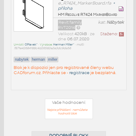
e_R7424_MarkerBoard.rfa
+
příloha
HM Resolve R7424 MarkerBoard
Revit family
kat:
Nábytek
RVT2014
Velikost
420kB
• ze
Staženo:
5
x
dne
06.07.2020
Umístil:
OPlavek^
• Výrobce:
Herman Miller^
•
md5:
7871e42684188c4d26582e2e3dc9da56
nabytek
herman
miller
Blok je k dispozici jen pro registrované členy webu
CADforum.cz. Přihlaste se -
registrace
je bezplatná.
Vaše hodnocení:
Nejste přihlášeni - nemůžete
hodnotit blok