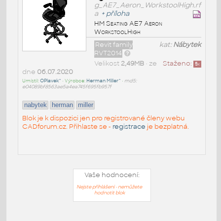
g_AE7_Aeron_WorkstoolHigh.rf
a
+
příloha
HM Seating AE7 Aeron
WorkstoolHigh
Revit family
kat:
Nábytek
RVT2014
Velikost
2,49MB
• ze
Staženo:
5
x
dne
06.07.2020
Umístil:
OPlavek^
• Výrobce:
Herman Miller^
•
md5:
e04089bf8563ae5a4ea745f695fb957f
nabytek
herman
miller
Blok je k dispozici jen pro registrované členy webu
CADforum.cz. Přihlaste se -
registrace
je bezplatná.
Vaše hodnocení:
Nejste přihlášeni - nemůžete
hodnotit blok