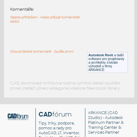
Komentáře:
HM_Seating_AE500_Aeron_SideChair
:
HM Seating AE500 Aeron SideChair
Nejste přihlášeni - nelze připojit komentáře
bloků
RFA
Nábytek
HM_Seating_AE11_Aeron_WorkChair
:
HM Seating AE11 Aeron WorkChair
Dosud žádné komentáře - buďte první
Autodesk Revit
a další
RFA
Nábytek
software pro projektanty
a architekty získáte
výhodně u firmy
ARKANCE
CAD download: knihovna rodina symbol detail součást
prvek stafáž výkres kategorie kolekce free block library
CAD
fórum
ARKANCE
(CAD
Studio) - Autodesk
Platinum Partner &
Tipy, triky, podpora,
Training Center &
pomoc a rady pro
Services Partner
AutoCAD, LT, Inventor,