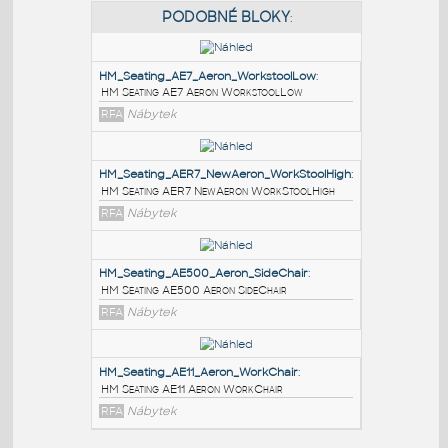
PODOBNÉ BLOKY
:
HM_Seating_AE7_Aeron_WorkstoolLow
:
HM Seating AE7 Aeron WorkstoolLow
RFA
Nábytek
HM_Seating_AER7_NewAeron_WorkStoolHigh
:
HM Seating AER7 NewAeron WorkStoolHigh
RFA
Nábytek