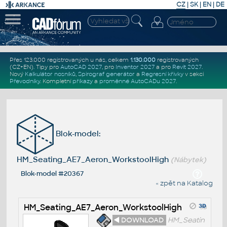
CZ
|
SK
|
EN
|
DE
Přes 123.000 registrovaných u nás, celkem
1.130.000
registrovaných
(CZ+EN)
. Tipy pro
AutoCAD 2027
, pro
Inventor 2027
a pro
Revit 2027
.
Nový
Kalkulátor nosníků
,
Spirograf generátor
a
Regresní křivky
v sekci
Převodníky
.
Kompletní
příkazy
a
proměnné AutoCADu 2027
.
Blok-model:
HM_Seating_AE7_Aeron_WorkstoolHigh
(Nábytek)
Blok-model #20367
« zpět na Katalog
HM_Seating_AE7_Aeron_WorkstoolHigh
◄ DOWNLOAD
HM_Seatin