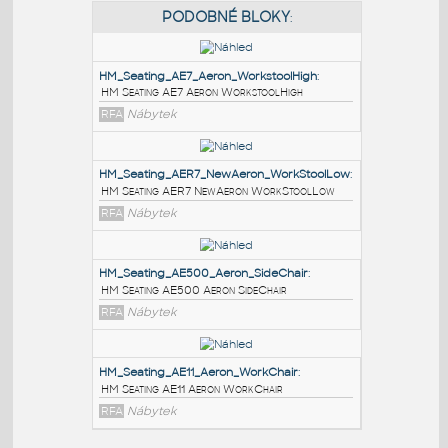
PODOBNÉ BLOKY
:
HM_Seating_AE7_Aeron_WorkstoolHigh
:
HM Seating AE7 Aeron WorkstoolHigh
RFA
Nábytek
HM_Seating_AER7_NewAeron_WorkStoolLow
:
HM Seating AER7 NewAeron WorkStoolLow
RFA
Nábytek