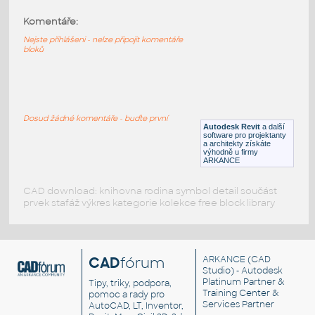
Komentáře:
HM_Seating_AE500_Aeron_SideChair
:
HM Seating AE500 Aeron SideChair
Nejste přihlášeni - nelze připojit komentáře
bloků
RFA
Nábytek
HM_Seating_AE11_Aeron_WorkChair
:
HM Seating AE11 Aeron WorkChair
Dosud žádné komentáře - buďte první
Autodesk Revit
a další
RFA
Nábytek
software pro projektanty
a architekty získáte
výhodně u firmy
ARKANCE
CAD download: knihovna rodina symbol detail součást
prvek stafáž výkres kategorie kolekce free block library
CAD
fórum
ARKANCE
(CAD
Studio) - Autodesk
Platinum Partner &
Tipy, triky, podpora,
Training Center &
pomoc a rady pro
Services Partner
AutoCAD, LT, Inventor,