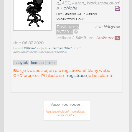
g_AE7_Aeron_WorkstoolLow.rf
a
+
příloha
HM Seating AE7 Aeron
WorkstoolLow
Revit family
kat:
Nábytek
RVT2014
Velikost
2,54MB
• ze
Staženo:
11
x
dne
06.07.2020
Umístil:
OPlavek^
• Výrobce:
Herman Miller^
•
md5:
a2932b00f7621c719e26a57b7c62ed79
nabytek
herman
miller
Blok je k dispozici jen pro registrované členy webu
CADforum.cz. Přihlaste se -
registrace
je bezplatná.
Vaše hodnocení:
Nejste přihlášeni - nemůžete
hodnotit blok