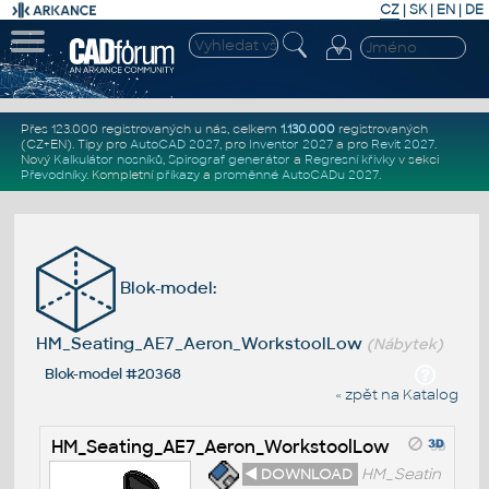
CZ
|
SK
|
EN
|
DE
Přes 123.000 registrovaných u nás, celkem
1.130.000
registrovaných
(CZ+EN)
. Tipy pro
AutoCAD 2027
, pro
Inventor 2027
a pro
Revit 2027
.
Nový
Kalkulátor nosníků
,
Spirograf generátor
a
Regresní křivky
v sekci
Převodníky
.
Kompletní
příkazy
a
proměnné AutoCADu 2027
.
Blok-model:
HM_Seating_AE7_Aeron_WorkstoolLow
(Nábytek)
Blok-model #20368
« zpět na Katalog
HM_Seating_AE7_Aeron_WorkstoolLow
◄ DOWNLOAD
HM_Seatin