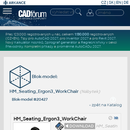
CZ
|
SK
|
EN
|
DE
Přes 123.000 registrovaných u nás, celkem
1.130.000
registrovaných
(CZ+EN)
. Tipy pro
AutoCAD 2027
, pro
Inventor 2027
a pro
Revit 2027
.
Nový
Kalkulátor nosníků
,
Spirograf generátor
a
Regresní křivky
v sekci
Převodníky
.
Kompletní
příkazy
a
proměnné AutoCADu 2027
.
Blok-model:
HM_Seating_Ergon3_WorkChair
(Nábytek)
Blok-model #20427
« zpět na Katalog
HM_Seating_Ergon3_WorkChair
◄ DOWNLOAD
HM_Seatin