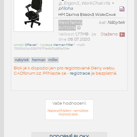
g_Ergon3_WorkChair.rfa
+
příloha
HM Seating Ergon3 WorkChair
Revit family
kat:
Nábytek
RVT2014
Velikost
1,77MB
• ze
Staženo:
9
x
dne
06.07.2020
Umístil:
OPlavek^
• Výrobce:
Herman Miller^
•
md5:
7552b32cc3052f157f1e4425d80af04e
nabytek
herman
miller
Blok je k dispozici jen pro registrované členy webu
CADforum.cz. Přihlaste se -
registrace
je bezplatná.
Vaše hodnocení:
Nejste přihlášeni - nemůžete
hodnotit blok