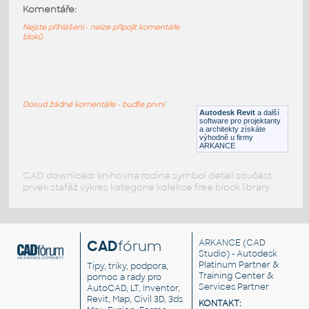
HM_Seating_AER1_NewAeron_WorkChair
:
Komentáře:
HM Seating AER1 NewAeron WorkChair
Nejste přihlášeni - nelze připojit komentáře
bloků
RFA
Nábytek
HM_Seating_AE11_Aeron_WorkChair
:
HM Seating AE11 Aeron WorkChair
Dosud žádné komentáře - buďte první
Autodesk Revit
a další
RFA
Nábytek
software pro projektanty
a architekty získáte
výhodně u firmy
ARKANCE
CAD download: knihovna rodina symbol detail součást
prvek stafáž výkres kategorie kolekce free block library
CAD
fórum
ARKANCE
(CAD
Studio) - Autodesk
Platinum Partner &
Tipy, triky, podpora,
Training Center &
pomoc a rady pro
Services Partner
AutoCAD, LT, Inventor,
Revit, Map, Civil 3D, 3ds
KONTAKT: