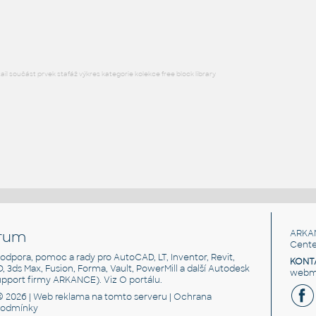
RFA
Nábytek
l součást prvek stafáž výkres kategorie kolekce free block library
rum
ARKA
Cente
, podpora, pomoc a rady pro AutoCAD, LT, Inventor, Revit,
KONT
3D, 3ds Max, Fusion, Forma, Vault, PowerMill a další Autodesk
webma
support firmy ARKANCE). Viz
O portálu
.
© 2026 |
Web reklama
na tomto serveru |
Ochrana
podmínky