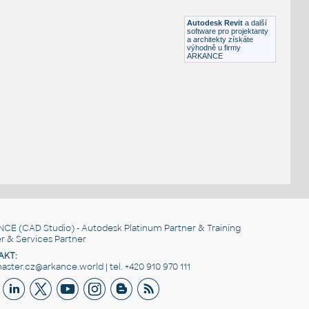
RFA
Nábytek
Autodesk Revit
a další
software pro projektanty
a architekty získáte
výhodně u firmy
ARKANCE
NCE
(CAD Studio) - Autodesk Platinum Partner & Training
r & Services Partner
AKT:
ster.cz@arkance.world | tel. +420 910 970 111