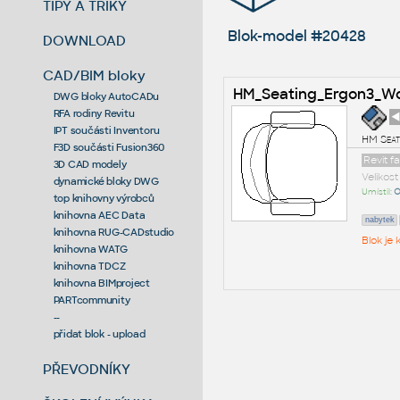
TIPY A TRIKY
Blok-model #20428
DOWNLOAD
CAD/BIM bloky
HM_Seating_Ergon3_W
DWG bloky AutoCADu
RFA rodiny Revitu
◄
IPT součásti Inventoru
HM Seat
F3D součásti Fusion360
Revit f
3D CAD modely
Velikos
dynamické bloky DWG
Umístil:
O
top knihovny výrobců
knihovna AEC Data
nabytek
knihovna RUG-CADstudio
Blok je
knihovna WATG
knihovna TDCZ
knihovna BIMproject
PARTcommunity
--
přidat blok - upload
PŘEVODNÍKY