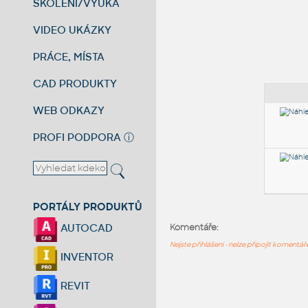
ŠKOLENÍ/VÝUKA
VIDEO UKÁZKY
PRÁCE, MÍSTA
CAD PRODUKTY
WEB ODKAZY
PROFI PODPORA
ⓘ
PORTÁLY PRODUKTŮ
AUTOCAD
Komentáře:
Nejste přihlášeni - nelze připojit komentá
INVENTOR
REVIT