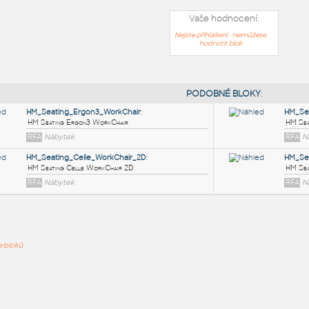
Vaše hodnocení:
Nejste přihlášeni - nemůžete
hodnotit blok
PODOB
HM_Seating_Ergon3_WorkChair
:
ře bloků
HM Seating Ergon3 WorkChair
RFA
Nábytek
HM_Seating_Celle_WorkChair_2D
:
HM Seating Celle WorkChair 2D