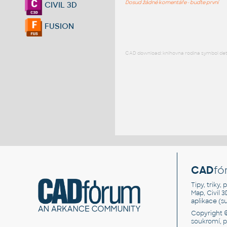
Dosud žádné komentáře - buďte první
CIVIL 3D
FUSION
CAD download: knihovna rodina symbol detai
CAD
fó
Tipy, triky
Map, Civil 
aplikace (
Copyright 
soukromí, 