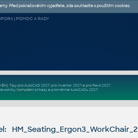
lamy. Před pokračováním vyjadřete, zda souhlasíte s použitím cookies.
 PODPORA | POMOC A RADY
Z+EN)
. Tipy pro
AutoCAD 2027
, pro
Inventor 2027
a pro
Revit 2027
.
řevodníky
.
Kompletní
příkazy
a
proměnné AutoCADu 2027
.
l: HM_Seating_Ergon3_WorkChair_