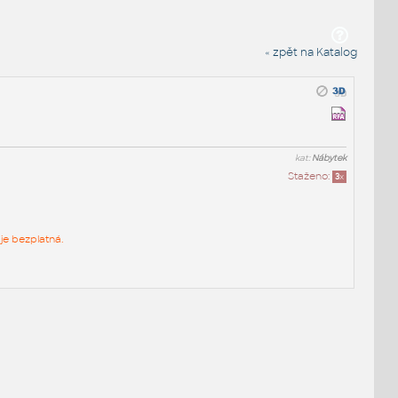
« zpět na Katalog
kat:
Nábytek
Staženo:
3
x
je bezplatná.