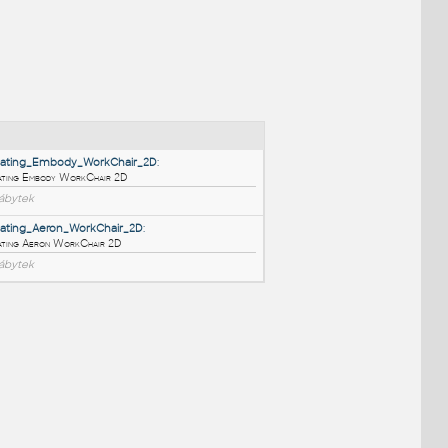
NÉ BLOKY
:
HM_Seating_Embody_WorkChair_2D
:
HM Seating Embody WorkChair 2D
RFA
Nábytek
HM_Seating_Aeron_WorkChair_2D
:
HM Seating Aeron WorkChair 2D