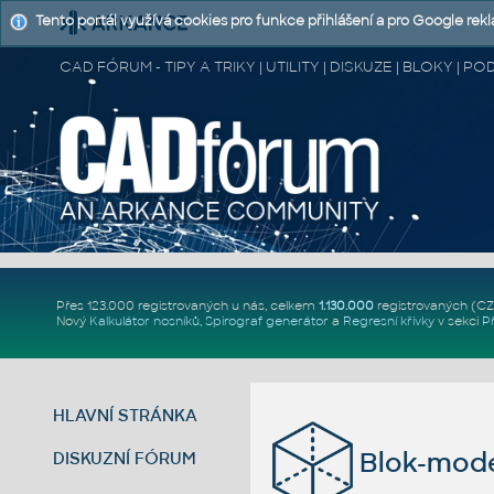
Tento portál využívá cookies pro funkce přihlášení a pro Google rek
CAD FÓRUM - TIPY A TRIKY | UTILITY | DISKUZE | BLOKY |
Přes 123.000 registrovaných u nás, celkem
1.130.000
registrovaných (C
Nový
Kalkulátor nosníků
,
Spirograf generátor
a
Regresní křivky
v sekci
P
HLAVNÍ STRÁNKA
Blok-mode
DISKUZNÍ FÓRUM