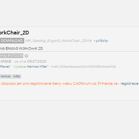
orkChair_2D
 DOWNLOAD
HM_Seating_Ergon3_WorkChair_2D.rfa
+
příloha
ing Ergon3 WorkChair 2D
amily RVT2014
t
456kB
• ze dne
06.07.2020
Plavek^
• Výrobce:
Herman Miller^
•
md5: 020ea0eae1ad32a1102558b1da1e013b
herman
miller
 k dispozici jen pro registrované členy webu CADforum.cz. Přihlaste se -
registrace