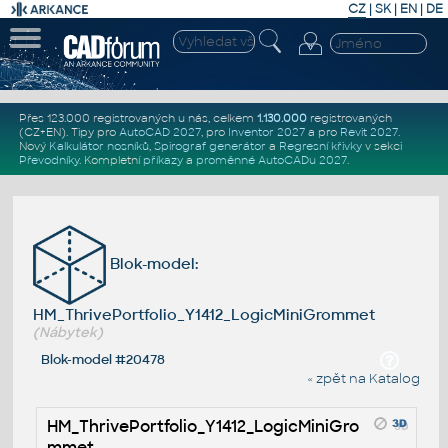
CZ
|
SK
|
EN
|
DE
Přes 123.000 registrovaných u nás, celkem
1.130.000
registrovaných
(CZ+EN)
. Tipy pro
AutoCAD 2027
, pro
Inventor 2027
a pro
Revit 2027
.
Nový
Kalkulátor nosníků
,
Spirograf generátor
a
Regresní křivky
v sekci
Převodníky
.
Kompletní
příkazy
a
proměnné AutoCADu 2027
.
Blok-model:
HM_ThrivePortfolio_Y1412_LogicMiniGrommet
(Nábytek)
Blok-model #20478
« zpět na Katalog
HM_ThrivePortfolio_Y1412_LogicMiniGro
mmet