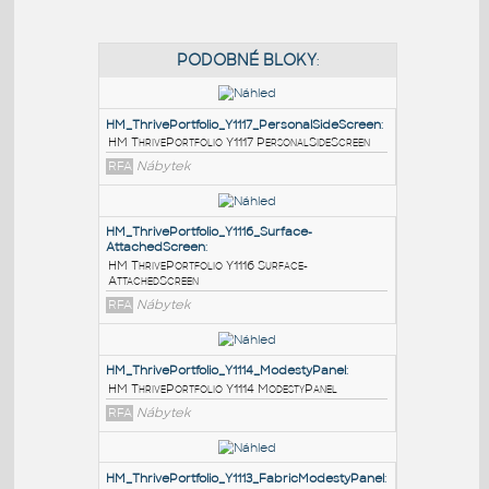
PODOBNÉ BLOKY
:
HM_ThrivePortfolio_Y1117_PersonalSideScreen
:
HM ThrivePortfolio Y1117 PersonalSideScreen
RFA
Nábytek
HM_ThrivePortfolio_Y1116_Surface-
AttachedScreen
:
HM ThrivePortfolio Y1116 Surface-