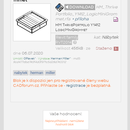
◄ DOWNLOAD
HM_Thrive
Portfolio_Y1412_LogicMiniGrom
met.rfa
+
příloha
HM ThrivePortfolio Y1412
LogicMiniGrommet
Revit family
kat:
Nábytek
RVT2014
Velikost
456kB
• ze
Staženo:
3
x
dne
06.07.2020
Umístil:
OPlavek^
• Výrobce:
Herman Miller^
•
md5:
9cd477dbd740f4d0f971c5d28d743312
nabytek
herman
miller
Blok je k dispozici jen pro registrované členy webu
CADforum.cz. Přihlaste se -
registrace
je bezplatná.
Vaše hodnocení:
Nejste přihlášeni - nemůžete
hodnotit blok