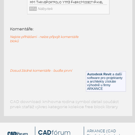
AttachedScreen
RFA
Nábytek
Komentáře:
HM_ThrivePortfolio_Y1114_ModestyPanel
:
Nejste přihlášeni - nelze připojit komentáře
HM ThrivePortfolio Y1114 ModestyPanel
bloků
RFA
Nábytek
HM_ThrivePortfolio_Y1113_FabricModestyPanel
:
Dosud žádné komentáře - buďte první
HM ThrivePortfolio Y1113 FabricModestyPanel
Autodesk Revit
a další
software pro projektanty
RFA
Nábytek
a architekty získáte
výhodně u firmy
ARKANCE
CAD download: knihovna rodina symbol detail součást
prvek stafáž výkres kategorie kolekce free block library
CAD
fórum
ARKANCE
(CAD