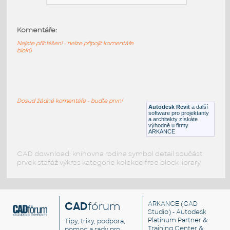
Komentáře:
HM_ThrivePortfolio_Y1114_ModestyPanel
:
HM ThrivePortfolio Y1114 ModestyPanel
Nejste přihlášeni - nelze připojit komentáře
bloků
RFA
Nábytek
HM_ThrivePortfolio_Y1113_FabricModestyPanel
:
Dosud žádné komentáře - buďte první
HM ThrivePortfolio Y1113 FabricModestyPanel
Autodesk Revit
a další
software pro projektanty
RFA
Nábytek
a architekty získáte
výhodně u firmy
ARKANCE
CAD download: knihovna rodina symbol detail součást
prvek stafáž výkres kategorie kolekce free block library
CAD
fórum
ARKANCE
(CAD
Studio) - Autodesk
Platinum Partner &
Tipy, triky, podpora,
Training Center &
pomoc a rady pro