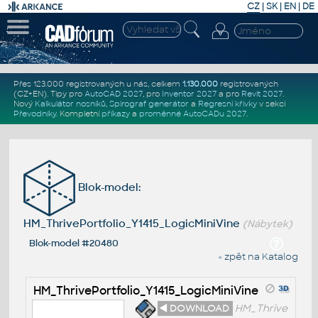
CZ
|
SK
|
EN
|
DE
Přes 123.000 registrovaných u nás, celkem
1.130.000
registrovaných
(CZ+EN)
. Tipy pro
AutoCAD 2027
, pro
Inventor 2027
a pro
Revit 2027
.
Nový
Kalkulátor nosníků
,
Spirograf generátor
a
Regresní křivky
v sekci
Převodníky
.
Kompletní
příkazy
a
proměnné AutoCADu 2027
.
Blok-model:
HM_ThrivePortfolio_Y1415_LogicMiniVine
(Nábytek)
Blok-model #20480
« zpět na Katalog
HM_ThrivePortfolio_Y1415_LogicMiniVine
◄ DOWNLOAD
HM_Thrive