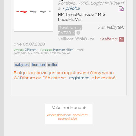
Portfolio_Y1415_LogicMiniVine.rf
a
+
příloha
HM ThrivePortfolio Y1415
LogicMiniVine
Revit family
kat:
Nábytek
RVT2014
Velikost
356kB
• ze
Staženo:
5
x
dne
06.07.2020
Umístil:
OPlavek^
• Výrobce:
Herman Miller^
•
md5:
1e7826243cd22549d194570375a04cef
nabytek
herman
miller
Blok je k dispozici jen pro registrované členy webu
CADforum.cz. Přihlaste se -
registrace
je bezplatná.
Vaše hodnocení:
Nejste přihlášeni - nemůžete
hodnotit blok