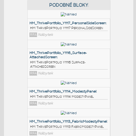
PODOBNÉ BLOKY
:
HM_ThrivePortfolio_Y1117_PersonalSideScreen
:
HM ThrivePortfolio Y1117 PersonalSideScreen
RFA
Nábytek
HM_ThrivePortfolio_Y1116_Surface-
AttachedScreen
:
HM ThrivePortfolio Y1116 Surface-
AttachedScreen
RFA
Nábytek