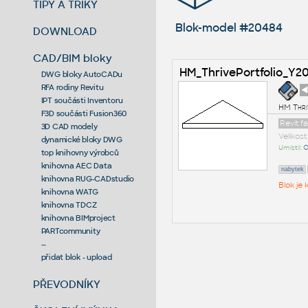
TIPY A TRIKY
Blok-model #20484
DOWNLOAD
CAD/BIM bloky
HM_ThrivePortfolio_Y
DWG bloky AutoCADu
RFA rodiny Revitu
◄
IPT součásti Inventoru
HM Thri
F3D součásti Fusion360
Revit f
3D CAD modely
Velikos
dynamické bloky DWG
Umístil:
O
top knihovny výrobců
knihovna AEC Data
nabytek
knihovna RUG-CADstudio
Blok je
knihovna WATG
knihovna TDCZ
knihovna BIMproject
PARTcommunity
--
přidat blok - upload
PŘEVODNÍKY