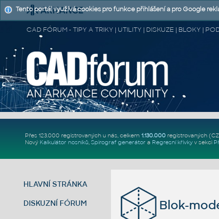
Tento portál využívá cookies pro funkce přihlášení a pro Google rek
CAD FÓRUM - TIPY A TRIKY | UTILITY | DISKUZE | BLOKY |
Přes 123.000 registrovaných u nás, celkem
1.130.000
registrovaných (C
Nový
Kalkulátor nosníků
,
Spirograf generátor
a
Regresní křivky
v sekci
P
HLAVNÍ STRÁNKA
Blok-mode
DISKUZNÍ FÓRUM