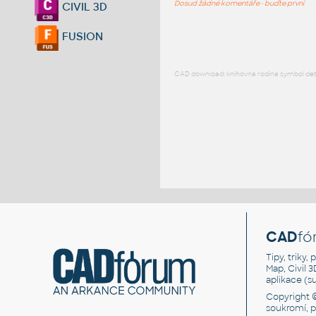
Dosud žádné komentáře - buďte první
CIVIL 3D
FUSION
CAD download: knihovna rodina symbol detai
CAD
fó
Tipy, triky
Map, Civil 
aplikace (
Copyright 
soukromí, 