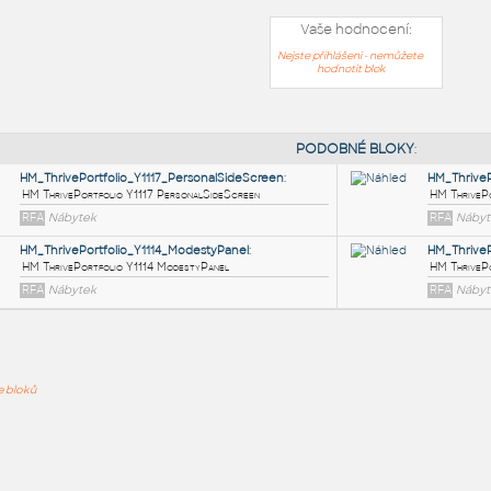
Vaše hodnocení:
Nejste přihlášeni - nemůžete
hodnotit blok
PODOB
HM_ThrivePortfolio_Y1117_PersonalSideScreen
:
ře bloků
HM ThrivePortfolio Y1117 PersonalSideScreen
RFA
Nábytek
HM_ThrivePortfolio_Y1114_ModestyPanel
:
HM ThrivePortfolio Y1114 ModestyPanel