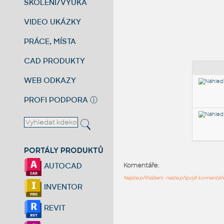
ŠKOLENÍ/VÝUKA
VIDEO UKÁZKY
PRÁCE, MÍSTA
CAD PRODUKTY
WEB ODKAZY
PROFI PODPORA
ⓘ
PORTÁLY PRODUKTŮ
AUTOCAD
Komentáře:
Nejste přihlášeni - nelze připojit komentá
INVENTOR
REVIT