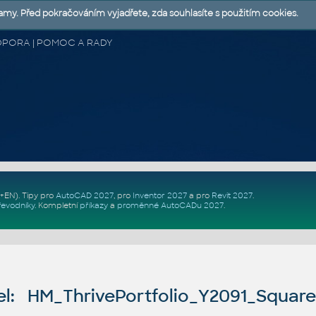
lamy. Před pokračováním vyjadřete, zda souhlasíte s použitím cookies.
 PODPORA | POMOC A RADY
Z+EN)
. Tipy pro
AutoCAD 2027
, pro
Inventor 2027
a pro
Revit 2027
.
řevodníky
.
Kompletní
příkazy
a
proměnné AutoCADu 2027
.
l: HM_ThrivePortfolio_Y2091_Squa