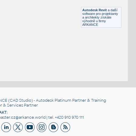
RFA
Nábytek
Autodesk Revit
a další
software pro projektanty
a architekty získáte
výhodně u firmy
ARKANCE
NCE
(CAD Studio) - Autodesk Platinum Partner & Training
r & Services Partner
AKT:
ster.cz@arkance.world | tel. +420 910 970 111