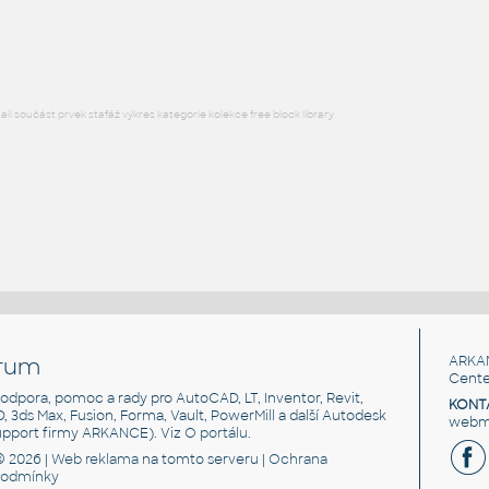
RFA
Nábytek
l součást prvek stafáž výkres kategorie kolekce free block library
rum
ARKA
Cente
, podpora, pomoc a rady pro AutoCAD, LT, Inventor, Revit,
KONT
3D, 3ds Max, Fusion, Forma, Vault, PowerMill a další Autodesk
webma
support firmy ARKANCE). Viz
O portálu
.
© 2026 |
Web reklama
na tomto serveru |
Ochrana
podmínky