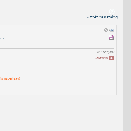
« zpět na Katalog
oha
kat:
Nábytek
Staženo:
3
x
je bezplatná.