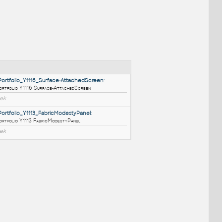
NÉ BLOKY
:
HM_ThrivePortfolio_Y1116_Surface-AttachedScreen
:
HM ThrivePortfolio Y1116 Surface-AttachedScreen
RFA
Nábytek
HM_ThrivePortfolio_Y1113_FabricModestyPanel
:
HM ThrivePortfolio Y1113 FabricModestyPanel