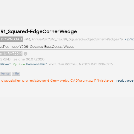
2091_Squared-EdgeCornerWedge
 DOWNLOAD
HM_ThrivePortfolio_Y2091_Squared-EdgeCornerWedge.rfa
+
příl
vePortfolio Y2091 Squared-EdgeCornerWedge
amily RVT2014
t
272kB
• ze dne
06.07.2020
Plavek^
• Výrobce:
Herman Miller^
•
md5: 7fd6d86856cc1a979833b2378f9ad27b
herman
miller
 k dispozici jen pro registrované členy webu CADforum.cz. Přihlaste se -
registrace