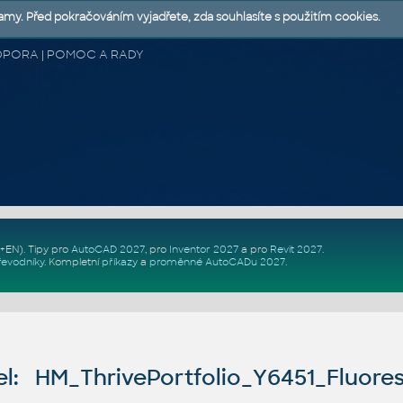
lamy. Před pokračováním vyjadřete, zda souhlasíte s použitím cookies.
 PODPORA | POMOC A RADY
Z+EN)
. Tipy pro
AutoCAD 2027
, pro
Inventor 2027
a pro
Revit 2027
.
řevodníky
.
Kompletní
příkazy
a
proměnné AutoCADu 2027
.
l: HM_ThrivePortfolio_Y6451_Fluore