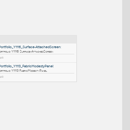
NÉ BLOKY
:
HM_ThrivePortfolio_Y1116_Surface-AttachedScreen
:
HM ThrivePortfolio Y1116 Surface-AttachedScreen
RFA
Nábytek
HM_ThrivePortfolio_Y1113_FabricModestyPanel
:
HM ThrivePortfolio Y1113 FabricModestyPanel