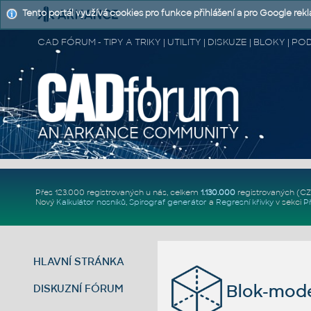
Tento portál využívá cookies pro funkce přihlášení a pro Google rek
CAD FÓRUM - TIPY A TRIKY | UTILITY | DISKUZE | BLOKY |
Přes 123.000 registrovaných u nás, celkem
1.130.000
registrovaných (C
Nový
Kalkulátor nosníků
,
Spirograf generátor
a
Regresní křivky
v sekci
P
HLAVNÍ STRÁNKA
Blok-mode
DISKUZNÍ FÓRUM