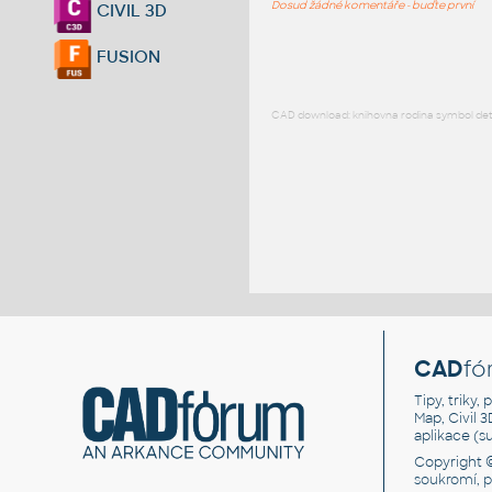
Dosud žádné komentáře - buďte první
CIVIL 3D
FUSION
CAD download: knihovna rodina symbol detai
CAD
fó
Tipy, triky
Map, Civil 
aplikace (
Copyright 
soukromí, 