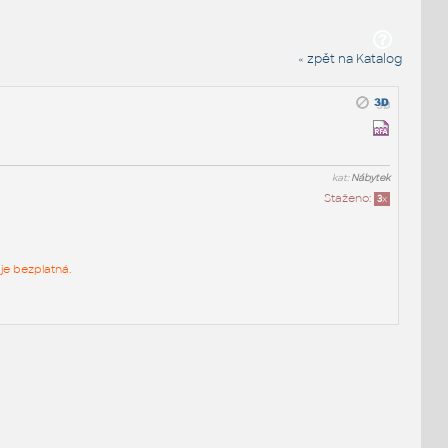
« zpět na Katalog
kat:
Nábytek
Staženo:
3
x
je bezplatná.