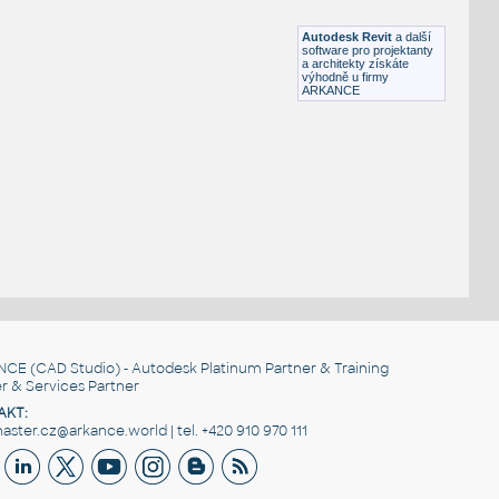
RFA
Nábytek
Autodesk Revit
a další
software pro projektanty
a architekty získáte
výhodně u firmy
ARKANCE
NCE
(CAD Studio) - Autodesk Platinum Partner & Training
r & Services Partner
AKT:
ster.cz@arkance.world | tel. +420 910 970 111