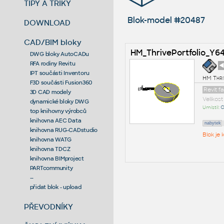
TIPY A TRIKY
Blok-model #20487
DOWNLOAD
CAD/BIM bloky
HM_ThrivePortfolio_Y64
DWG bloky AutoCADu
RFA rodiny Revitu
◄
IPT součásti Inventoru
HM Thri
F3D součásti Fusion360
Revit f
3D CAD modely
Velikos
dynamické bloky DWG
Umístil:
O
top knihovny výrobců
knihovna AEC Data
nabytek
knihovna RUG-CADstudio
Blok je
knihovna WATG
knihovna TDCZ
knihovna BIMproject
PARTcommunity
--
přidat blok - upload
PŘEVODNÍKY