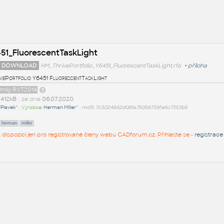
51_FluorescentTaskLight
 DOWNLOAD
HM_ThrivePortfolio_Y6451_FluorescentTaskLight.rfa
+
příloha
vePortfolio Y6451 FluorescentTaskLight
amily RVT2014
t
412kB
• ze dne
06.07.2020
Plavek^
• Výrobce:
Herman Miller^
•
md5: 7c3024642d061a75056739fa6c7353b5
herman
miller
 k dispozici jen pro registrované členy webu CADforum.cz. Přihlaste se -
registrace