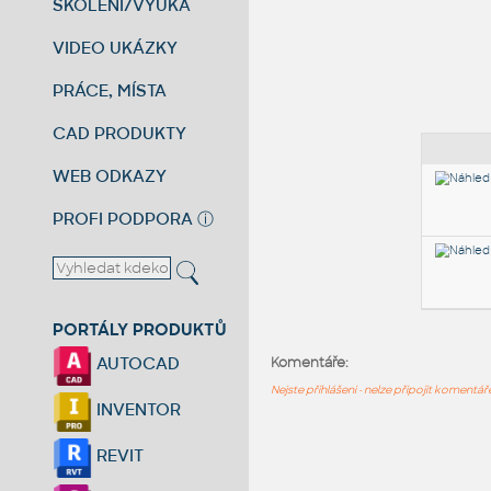
ŠKOLENÍ/VÝUKA
VIDEO UKÁZKY
PRÁCE, MÍSTA
CAD PRODUKTY
WEB ODKAZY
PROFI PODPORA
ⓘ
PORTÁLY PRODUKTŮ
AUTOCAD
Komentáře:
Nejste přihlášeni - nelze připojit komentá
INVENTOR
REVIT