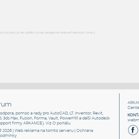
RFA
Nábytek
l součást prvek stafáž výkres kategorie kolekce free block library
rum
ARKA
Cente
, podpora, pomoc a rady pro AutoCAD, LT, Inventor, Revit,
KONT
3D, 3ds Max, Fusion, Forma, Vault, PowerMill a další Autodesk
webma
support firmy ARKANCE). Viz
O portálu
.
© 2026 |
Web reklama
na tomto serveru |
Ochrana
podmínky