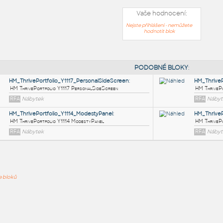
Vaše hodnocení:
Nejste přihlášeni - nemůžete
hodnotit blok
PODOB
HM_ThrivePortfolio_Y1117_PersonalSideScreen
:
ře bloků
HM ThrivePortfolio Y1117 PersonalSideScreen
RFA
Nábytek
HM_ThrivePortfolio_Y1114_ModestyPanel
:
HM ThrivePortfolio Y1114 ModestyPanel