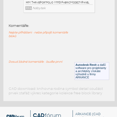
AttachedScreen
RFA
Nábytek
Komentáře:
HM_ThrivePortfolio_Y1114_ModestyPanel
:
Nejste přihlášeni - nelze připojit komentáře
HM ThrivePortfolio Y1114 ModestyPanel
bloků
RFA
Nábytek
HM_ThrivePortfolio_Y1113_FabricModestyPanel
:
Dosud žádné komentáře - buďte první
HM ThrivePortfolio Y1113 FabricModestyPanel
Autodesk Revit
a další
software pro projektanty
RFA
Nábytek
a architekty získáte
výhodně u firmy
ARKANCE
CAD download: knihovna rodina symbol detail součást
prvek stafáž výkres kategorie kolekce free block library
CAD
fórum
ARKANCE
(CAD