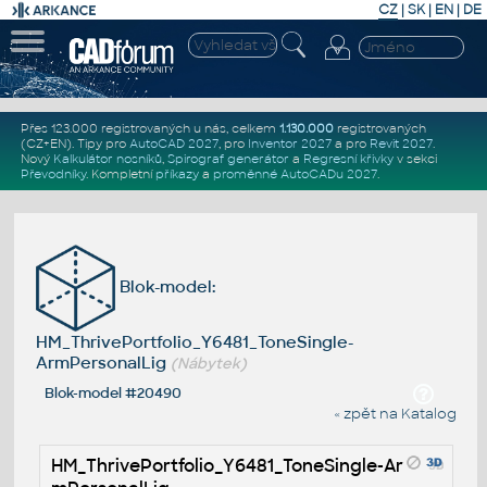
CZ
|
SK
|
EN
|
DE
Přes 123.000 registrovaných u nás, celkem
1.130.000
registrovaných
(CZ+EN)
. Tipy pro
AutoCAD 2027
, pro
Inventor 2027
a pro
Revit 2027
.
Nový
Kalkulátor nosníků
,
Spirograf generátor
a
Regresní křivky
v sekci
Převodníky
.
Kompletní
příkazy
a
proměnné AutoCADu 2027
.
Blok-model:
HM_ThrivePortfolio_Y6481_ToneSingle-
ArmPersonalLig
(Nábytek)
Blok-model #20490
« zpět na Katalog
HM_ThrivePortfolio_Y6481_ToneSingle-Ar