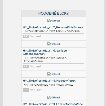
PODOBNÉ BLOKY
:
HM_ThrivePortfolio_Y1117_PersonalSideScreen
:
HM ThrivePortfolio Y1117 PersonalSideScreen
RFA
Nábytek
HM_ThrivePortfolio_Y1116_Surface-
AttachedScreen
:
HM ThrivePortfolio Y1116 Surface-