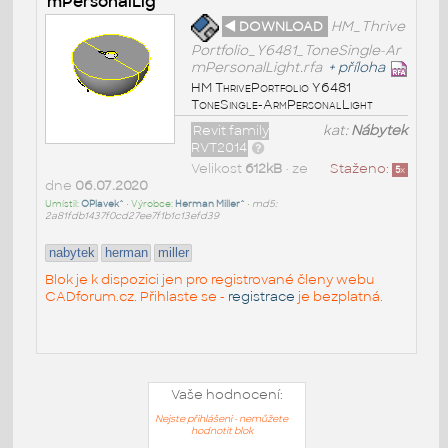
mPersonalLig
◄ DOWNLOAD
HM_Thrive
Portfolio_Y6481_ToneSingle-Ar
mPersonalLight.rfa
+
příloha
HM ThrivePortfolio Y6481
ToneSingle-ArmPersonalLight
Revit family
kat:
Nábytek
RVT2014
Velikost
612kB
• ze
Staženo:
5
x
dne
06.07.2020
Umístil:
OPlavek^
• Výrobce:
Herman Miller^
•
md5:
2a81fdb1437f0cd27ee7f1b1c13efd39
nabytek
herman
miller
Blok je k dispozici jen pro registrované členy webu
CADforum.cz. Přihlaste se -
registrace
je bezplatná.
Vaše hodnocení:
Nejste přihlášeni - nemůžete
hodnotit blok