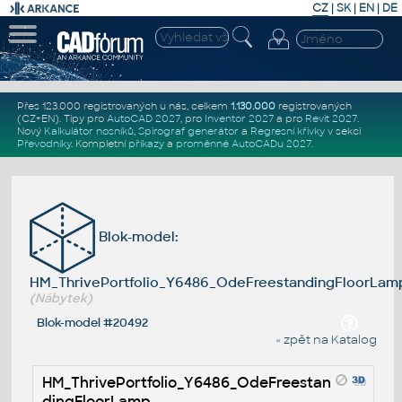
CZ
|
SK
|
EN
|
DE
Přes 123.000 registrovaných u nás, celkem
1.130.000
registrovaných
(CZ+EN)
. Tipy pro
AutoCAD 2027
, pro
Inventor 2027
a pro
Revit 2027
.
Nový
Kalkulátor nosníků
,
Spirograf generátor
a
Regresní křivky
v sekci
Převodníky
.
Kompletní
příkazy
a
proměnné AutoCADu 2027
.
Blok-model:
HM_ThrivePortfolio_Y6486_OdeFreestandingFloorLam
(Nábytek)
Blok-model #20492
« zpět na Katalog
HM_ThrivePortfolio_Y6486_OdeFreestan
dingFloorLamp