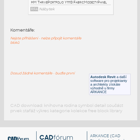
AttachedScreen
RFA
Nábytek
Komentáře:
HM_ThrivePortfolio_Y1114_ModestyPanel
:
Nejste přihlášeni - nelze připojit komentáře
HM ThrivePortfolio Y1114 ModestyPanel
bloků
RFA
Nábytek
HM_ThrivePortfolio_Y1113_FabricModestyPanel
:
Dosud žádné komentáře - buďte první
HM ThrivePortfolio Y1113 FabricModestyPanel
Autodesk Revit
a další
software pro projektanty
RFA
Nábytek
a architekty získáte
výhodně u firmy
ARKANCE
CAD download: knihovna rodina symbol detail součást
prvek stafáž výkres kategorie kolekce free block library
CAD
fórum
ARKANCE
(CAD