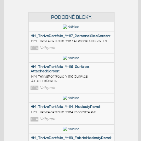
PODOBNÉ BLOKY
:
HM_ThrivePortfolio_Y1117_PersonalSideScreen
:
HM ThrivePortfolio Y1117 PersonalSideScreen
RFA
Nábytek
HM_ThrivePortfolio_Y1116_Surface-
AttachedScreen
:
HM ThrivePortfolio Y1116 Surface-