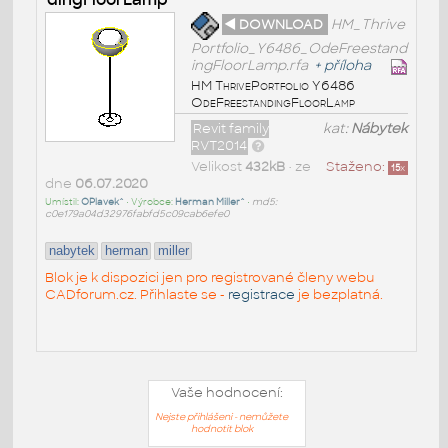
◄ DOWNLOAD
HM_Thrive
Portfolio_Y6486_OdeFreestand
ingFloorLamp.rfa
+
příloha
HM ThrivePortfolio Y6486
OdeFreestandingFloorLamp
Revit family
kat:
Nábytek
RVT2014
Velikost
432kB
• ze
Staženo:
15
x
dne
06.07.2020
Umístil:
OPlavek^
• Výrobce:
Herman Miller^
•
md5:
c0e179a04d32976fabfd5c09cab6efe0
nabytek
herman
miller
Blok je k dispozici jen pro registrované členy webu
CADforum.cz. Přihlaste se -
registrace
je bezplatná.
Vaše hodnocení:
Nejste přihlášeni - nemůžete
hodnotit blok