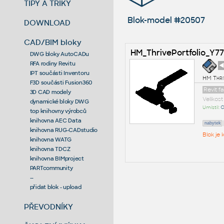
TIPY A TRIKY
Blok-model #20507
DOWNLOAD
CAD/BIM bloky
HM_ThrivePortfolio_Y7
DWG bloky AutoCADu
RFA rodiny Revitu
◄
IPT součásti Inventoru
HM Thri
F3D součásti Fusion360
Revit f
3D CAD modely
Velikos
dynamické bloky DWG
Umístil:
O
top knihovny výrobců
knihovna AEC Data
nabytek
knihovna RUG-CADstudio
Blok je
knihovna WATG
knihovna TDCZ
knihovna BIMproject
PARTcommunity
--
přidat blok - upload
PŘEVODNÍKY