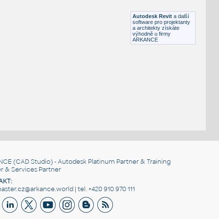
RFA
Nábytek
Autodesk Revit
a další
software pro projektanty
a architekty získáte
výhodně u firmy
ARKANCE
NCE
(CAD Studio) - Autodesk Platinum Partner & Training
r & Services Partner
AKT:
ster.cz@arkance.world | tel. +420 910 970 111