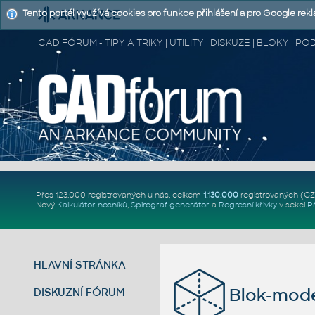
Tento portál využívá cookies pro funkce přihlášení a pro Google rek
CAD FÓRUM - TIPY A TRIKY | UTILITY | DISKUZE | BLOKY |
Přes 123.000 registrovaných u nás, celkem
1.130.000
registrovaných (C
Nový
Kalkulátor nosníků
,
Spirograf generátor
a
Regresní křivky
v sekci
P
HLAVNÍ STRÁNKA
Blok-mode
DISKUZNÍ FÓRUM