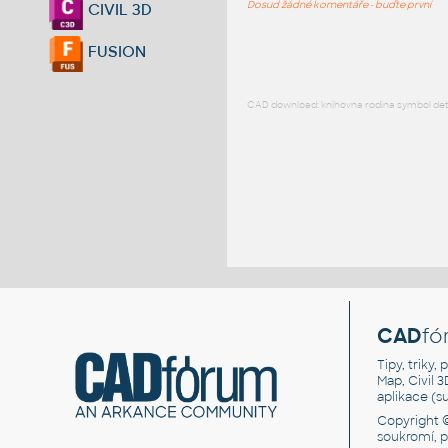
Dosud žádné komentáře - buďte první
CIVIL 3D
FUSION
CAD download: knihovna rodina symbol detai
CAD
fó
Tipy, triky
Map, Civil 
aplikace (
Copyright 
soukromí, 