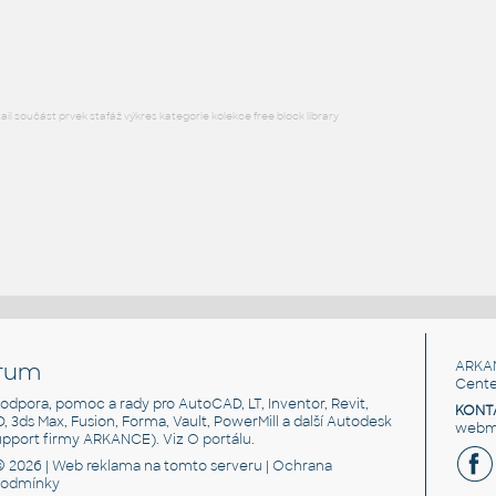
RFA
Nábytek
l součást prvek stafáž výkres kategorie kolekce free block library
rum
ARKA
Cente
, podpora, pomoc a rady pro AutoCAD, LT, Inventor, Revit,
KONT
3D, 3ds Max, Fusion, Forma, Vault, PowerMill a další Autodesk
webma
support firmy ARKANCE). Viz
O portálu
.
© 2026 |
Web reklama
na tomto serveru |
Ochrana
podmínky