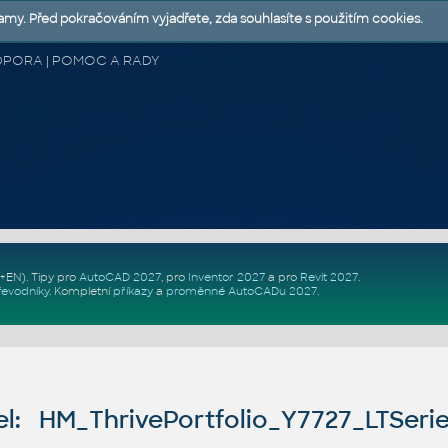
lamy. Před pokračováním vyjadřete, zda souhlasíte s použitím cookies.
 PODPORA | POMOC A RADY
Z+EN)
. Tipy pro
AutoCAD 2027
, pro
Inventor 2027
a pro
Revit 2027
.
řevodníky
.
Kompletní
příkazy
a
proměnné AutoCADu 2027
.
l: HM_ThrivePortfolio_Y7727_LTSeri