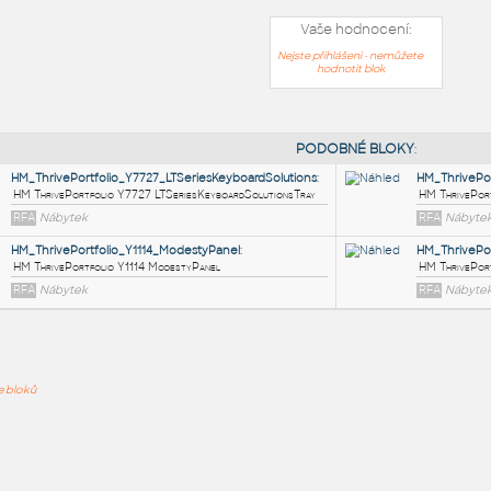
Vaše hodnocení:
Nejste přihlášeni - nemůžete
hodnotit blok
PODOB
HM_ThrivePortfolio_Y7727_LTSeriesKeyboardSolutions
:
ře bloků
HM ThrivePortfolio Y7727 LTSeriesKeyboardSolutionsTray
RFA
Nábytek
HM_ThrivePortfolio_Y1114_ModestyPanel
:
HM ThrivePortfolio Y1114 ModestyPanel