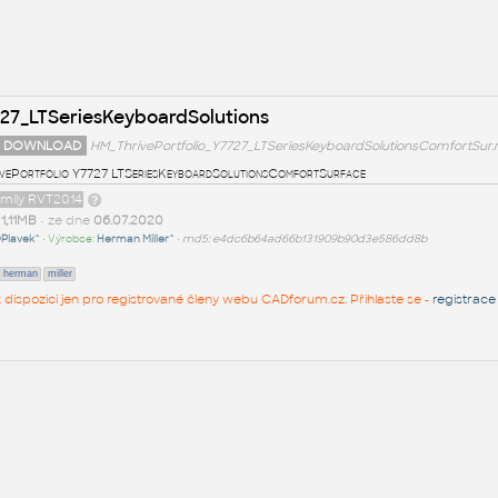
727_LTSeriesKeyboardSolutions
 DOWNLOAD
HM_ThrivePortfolio_Y7727_LTSeriesKeyboardSolutionsComfortSur.
vePortfolio Y7727 LTSeriesKeyboardSolutionsComfortSurface
amily RVT2014
t
1,11MB
• ze dne
06.07.2020
Plavek^
• Výrobce:
Herman Miller^
•
md5: e4dc6b64ad66b131909b90d3e586dd8b
herman
miller
 k dispozici jen pro registrované členy webu CADforum.cz. Přihlaste se -
registrace