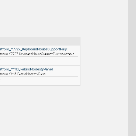
NÉ BLOKY
:
HM_ThrivePortfolio_Y7727_KeyboardMouseSupportFully
:
HM ThrivePortfolio Y7727 KeyboardMouseSupportFullyAdjustable
RFA
Nábytek
HM_ThrivePortfolio_Y1113_FabricModestyPanel
:
HM ThrivePortfolio Y1113 FabricModestyPanel