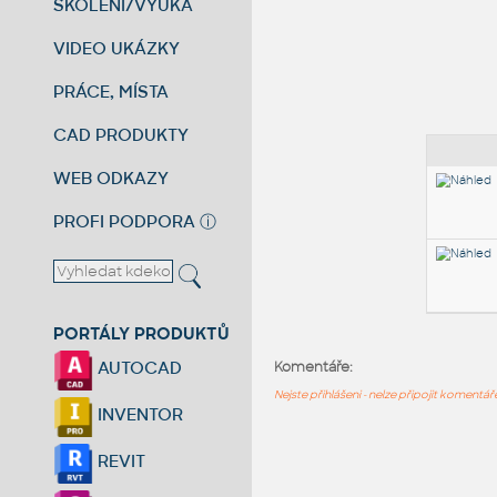
ŠKOLENÍ/VÝUKA
VIDEO UKÁZKY
PRÁCE, MÍSTA
CAD PRODUKTY
WEB ODKAZY
PROFI PODPORA
ⓘ
PORTÁLY PRODUKTŮ
AUTOCAD
Komentáře:
Nejste přihlášeni - nelze připojit komentá
INVENTOR
REVIT