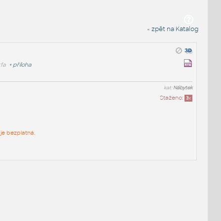
« zpět na Katalog
rfa
+
příloha
kat:
Nábytek
Staženo:
3
x
je bezplatná.