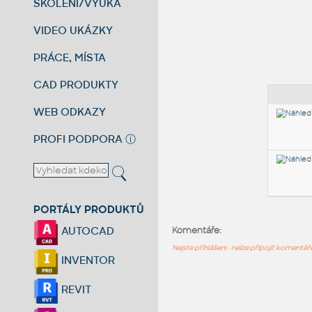
ŠKOLENÍ/VÝUKA
VIDEO UKÁZKY
PRÁCE, MÍSTA
CAD PRODUKTY
WEB ODKAZY
PROFI PODPORA
ⓘ
PORTÁLY PRODUKTŮ
AUTOCAD
Komentáře:
Nejste přihlášeni - nelze připojit komentá
INVENTOR
REVIT