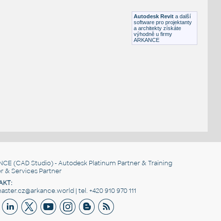
RFA
Nábytek
Autodesk Revit
a další
software pro projektanty
a architekty získáte
výhodně u firmy
ARKANCE
NCE
(CAD Studio) - Autodesk Platinum Partner & Training
r & Services Partner
AKT:
ster.cz@arkance.world | tel. +420 910 970 111