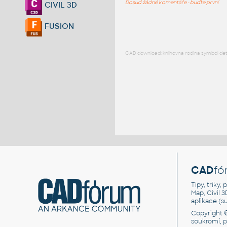
Dosud žádné komentáře - buďte první
CIVIL 3D
FUSION
CAD download: knihovna rodina symbol detai
CAD
fó
Tipy, triky
Map, Civil 
aplikace (
Copyright 
soukromí, 