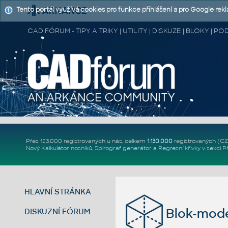
Tento portál využívá cookies pro funkce přihlášení a pro Google rek
CAD FÓRUM - TIPY A TRIKY | UTILITY | DISKUZE | BLOKY |
Přes 123.000 registrovaných u nás, celkem
1.130.000
registrovaných (C
Nový
Kalkulátor nosníků
,
Spirograf generátor
a
Regresní křivky
v sekci
P
HLAVNÍ STRÁNKA
Blok-mode
DISKUZNÍ FÓRUM