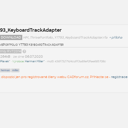
7793_KeyboardTrackAdapter
 DOWNLOAD
HM_ThrivePortfolio_Y7793_KeyboardTrackAdapter.rfa
+
příloha
vePortfolio Y7793 KeyboardTrackAdapter
amily RVT2014
t
264kB
• ze dne
06.07.2020
Plavek^
• Výrobce:
Herman Miller^
•
md5: 436f73271d4cdff3a89ef0fee685708c
herman
miller
 k dispozici jen pro registrované členy webu CADforum.cz. Přihlaste se -
registrace