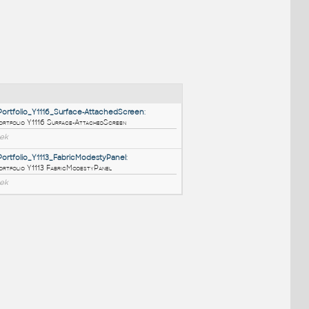
NÉ BLOKY
:
HM_ThrivePortfolio_Y1116_Surface-AttachedScreen
:
HM ThrivePortfolio Y1116 Surface-AttachedScreen
RFA
Nábytek
HM_ThrivePortfolio_Y1113_FabricModestyPanel
:
HM ThrivePortfolio Y1113 FabricModestyPanel