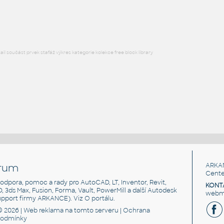
RFA
Nábytek
l součást prvek stafáž výkres kategorie kolekce free block library
rum
ARKA
Cente
, podpora, pomoc a rady pro AutoCAD, LT, Inventor, Revit,
KONT
3D, 3ds Max, Fusion, Forma, Vault, PowerMill a další Autodesk
webma
support firmy ARKANCE). Viz
O portálu
.
© 2026 |
Web reklama
na tomto serveru |
Ochrana
podmínky