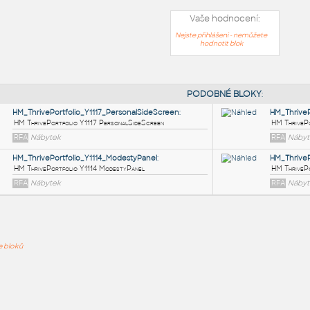
Vaše hodnocení:
Nejste přihlášeni - nemůžete
hodnotit blok
PODOB
HM_ThrivePortfolio_Y1117_PersonalSideScreen
:
ře bloků
HM ThrivePortfolio Y1117 PersonalSideScreen
RFA
Nábytek
HM_ThrivePortfolio_Y1114_ModestyPanel
:
HM ThrivePortfolio Y1114 ModestyPanel