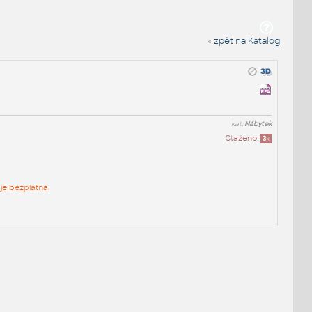
« zpět na Katalog
kat:
Nábytek
Staženo:
3
x
je bezplatná.