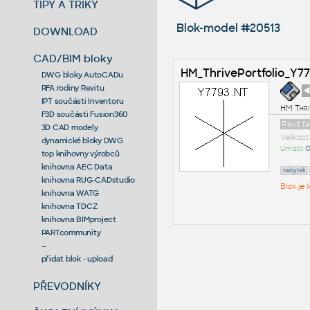
TIPY A TRIKY
Blok-model #20513
DOWNLOAD
CAD/BIM bloky
HM_ThrivePortfolio_Y
DWG bloky AutoCADu
RFA rodiny Revitu
◄
IPT součásti Inventoru
HM Thri
F3D součásti Fusion360
Revit f
3D CAD modely
Velikos
dynamické bloky DWG
Umístil:
O
top knihovny výrobců
knihovna AEC Data
nabytek
knihovna RUG-CADstudio
Blok je
knihovna WATG
knihovna TDCZ
knihovna BIMproject
PARTcommunity
--
přidat blok - upload
PŘEVODNÍKY