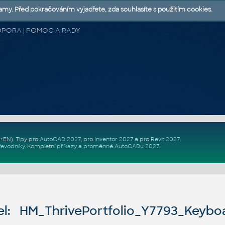
lamy. Před pokračováním vyjadřete, zda souhlasíte s použitím cookies.
 PODPORA | POMOC A RADY
Z+EN)
. Tipy pro
AutoCAD 2027
, pro
Inventor 2027
a pro
Revit 2027
.
řevodníky
.
Kompletní
příkazy
a
proměnné AutoCADu 2027
.
l: HM_ThrivePortfolio_Y7793_Keybo