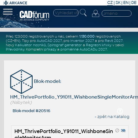
CZ
|
SK
|
EN
|
DE
Přes 123.000 registrovaných u nás, celkem
1.130.000
registrovaných
(CZ+EN)
. Tipy pro
AutoCAD 2027
, pro
Inventor 2027
a pro
Revit 2027
.
Nový
Kalkulátor nosníků
,
Spirograf generátor
a
Regresní křivky
v sekci
Převodníky
.
Kompletní
příkazy
a
proměnné AutoCADu 2027
.
Blok-model:
HM_ThrivePortfolio_Y91011_WishboneSingleMonitorAr
(Nábytek)
Blok-model #20516
« zpět na Katalog
HM_ThrivePortfolio_Y91011_WishboneSin
gleMonitorArm