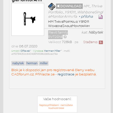
◄ DOWNLOAD
HM_Thrive
Portfolio_Y91011_WishboneSingl
eMonitorArm.rfa
+
příloha
HM ThrivePortfolio Y91011
WishboneSingleMonitorArm
Revit family
kat:
Nábytek
RVT2014
Velikost
728kB
• ze
Staženo:
3
x
dne
06.07.2020
Umístil:
OPlavek^
• Výrobce:
Herman Miller^
•
md5:
e1f9794053c643496f4598cb66cecf4a
nabytek
herman
miller
Blok je k dispozici jen pro registrované členy webu
CADforum.cz. Přihlaste se -
registrace
je bezplatná.
Vaše hodnocení:
Nejste přihlášeni - nemůžete
hodnotit blok