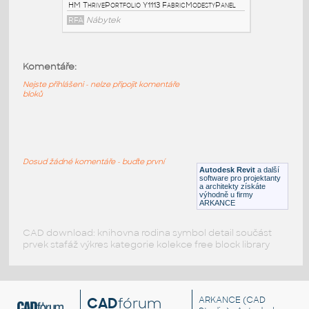
AttachedScreen
RFA
Nábytek
Komentáře:
HM_ThrivePortfolio_Y1114_ModestyPanel
:
Nejste přihlášeni - nelze připojit komentáře
HM ThrivePortfolio Y1114 ModestyPanel
bloků
RFA
Nábytek
HM_ThrivePortfolio_Y1113_FabricModestyPanel
:
Dosud žádné komentáře - buďte první
HM ThrivePortfolio Y1113 FabricModestyPanel
Autodesk Revit
a další
software pro projektanty
RFA
Nábytek
a architekty získáte
výhodně u firmy
ARKANCE
CAD download: knihovna rodina symbol detail součást
prvek stafáž výkres kategorie kolekce free block library
CAD
fórum
ARKANCE
(CAD