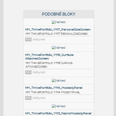
PODOBNÉ BLOKY
:
HM_ThrivePortfolio_Y1117_PersonalSideScreen
:
HM ThrivePortfolio Y1117 PersonalSideScreen
RFA
Nábytek
HM_ThrivePortfolio_Y1116_Surface-
AttachedScreen
:
HM ThrivePortfolio Y1116 Surface-