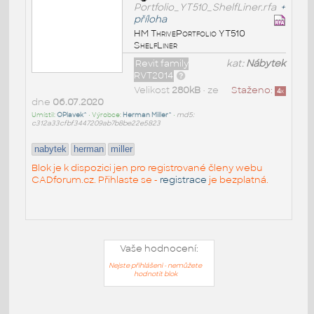
Portfolio_YT510_ShelfLiner.rfa
+
příloha
HM ThrivePortfolio YT510
ShelfLiner
Revit family
kat:
Nábytek
RVT2014
Velikost
280kB
• ze
Staženo:
4
x
dne
06.07.2020
Umístil:
OPlavek^
• Výrobce:
Herman Miller^
•
md5:
c312a33cfbf3447209ab7b8be22e5823
nabytek
herman
miller
Blok je k dispozici jen pro registrované členy webu
CADforum.cz. Přihlaste se -
registrace
je bezplatná.
Vaše hodnocení:
Nejste přihlášeni - nemůžete
hodnotit blok