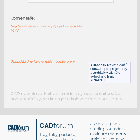
Komentáře:
HM_ThrivePortfolio_Y1114_ModestyPanel
:
HM ThrivePortfolio Y1114 ModestyPanel
Nejste přihlášeni - nelze připojit komentáře
bloků
RFA
Nábytek
HM_ThrivePortfolio_Y1113_FabricModestyPanel
:
Dosud žádné komentáře - buďte první
HM ThrivePortfolio Y1113 FabricModestyPanel
Autodesk Revit
a další
software pro projektanty
RFA
Nábytek
a architekty získáte
výhodně u firmy
ARKANCE
CAD download: knihovna rodina symbol detail součást
prvek stafáž výkres kategorie kolekce free block library
CAD
fórum
ARKANCE
(CAD
Studio) - Autodesk
Platinum Partner &
Tipy, triky, podpora,
Training Center &
pomoc a rady pro