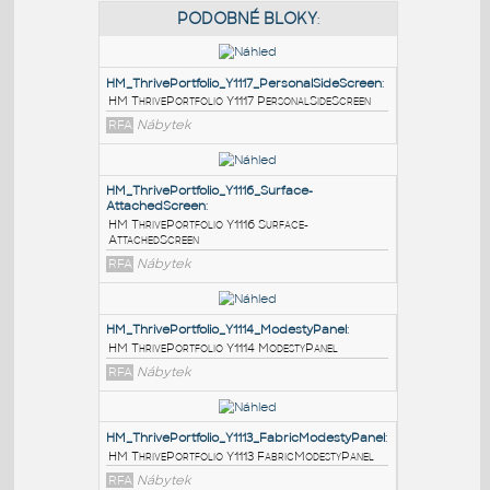
PODOBNÉ BLOKY
:
HM_ThrivePortfolio_Y1117_PersonalSideScreen
:
HM ThrivePortfolio Y1117 PersonalSideScreen
RFA
Nábytek
HM_ThrivePortfolio_Y1116_Surface-
AttachedScreen
:
HM ThrivePortfolio Y1116 Surface-
AttachedScreen
RFA
Nábytek