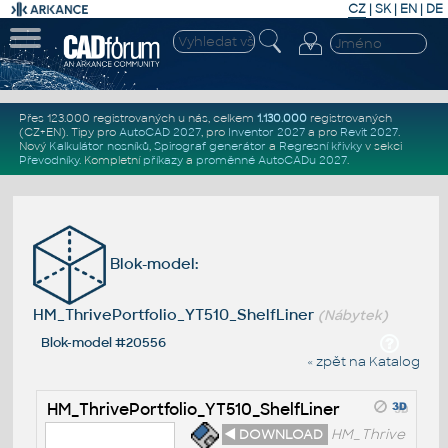
CZ
|
SK
|
EN
|
DE
Přes 123.000 registrovaných u nás, celkem
1.130.000
registrovaných
(CZ+EN)
. Tipy pro
AutoCAD 2027
, pro
Inventor 2027
a pro
Revit 2027
.
Nový
Kalkulátor nosníků
,
Spirograf generátor
a
Regresní křivky
v sekci
Převodníky
.
Kompletní
příkazy
a
proměnné AutoCADu 2027
.
Blok-model:
HM_ThrivePortfolio_YT510_ShelfLiner
(Nábytek)
Blok-model #20556
« zpět na Katalog
HM_ThrivePortfolio_YT510_ShelfLiner
◄ DOWNLOAD
HM_Thrive