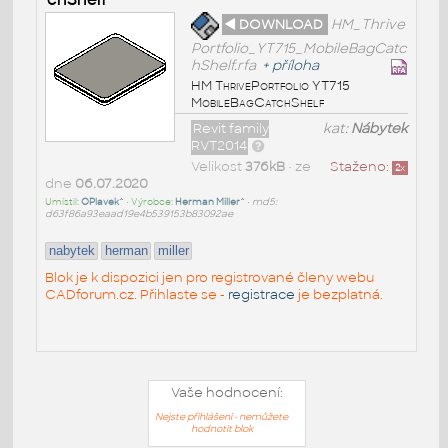
◄ DOWNLOAD
HM_Thrive
Portfolio_YT715_MobileBagCatc
hShelf.rfa
+
příloha
HM ThrivePortfolio YT715
MobileBagCatchShelf
Revit family
kat:
Nábytek
RVT2014
Velikost
376kB
• ze
Staženo:
2
x
dne
06.07.2020
Umístil:
OPlavek^
• Výrobce:
Herman Miller^
•
md5:
d63f86a93eaad19e4b539153b83092ae
nabytek
herman
miller
Blok je k dispozici jen pro registrované členy webu
CADforum.cz. Přihlaste se -
registrace
je bezplatná.
Vaše hodnocení:
Nejste přihlášeni - nemůžete
hodnotit blok