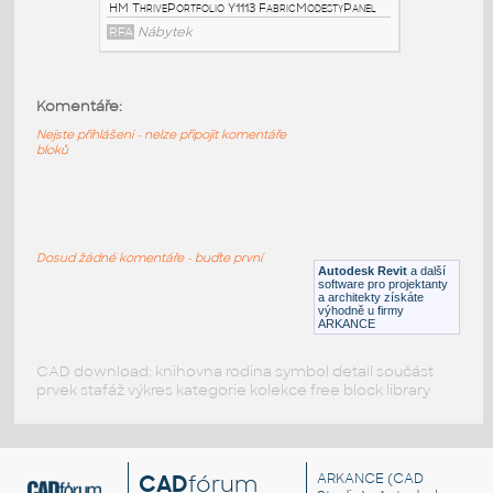
AttachedScreen
RFA
Nábytek
Komentáře:
HM_ThrivePortfolio_Y1114_ModestyPanel
:
Nejste přihlášeni - nelze připojit komentáře
HM ThrivePortfolio Y1114 ModestyPanel
bloků
RFA
Nábytek
HM_ThrivePortfolio_Y1113_FabricModestyPanel
:
Dosud žádné komentáře - buďte první
HM ThrivePortfolio Y1113 FabricModestyPanel
Autodesk Revit
a další
software pro projektanty
RFA
Nábytek
a architekty získáte
výhodně u firmy
ARKANCE
CAD download: knihovna rodina symbol detail součást
prvek stafáž výkres kategorie kolekce free block library
CAD
fórum
ARKANCE
(CAD