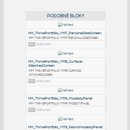
PODOBNÉ BLOKY
:
HM_ThrivePortfolio_Y1117_PersonalSideScreen
:
HM ThrivePortfolio Y1117 PersonalSideScreen
RFA
Nábytek
HM_ThrivePortfolio_Y1116_Surface-
AttachedScreen
:
HM ThrivePortfolio Y1116 Surface-