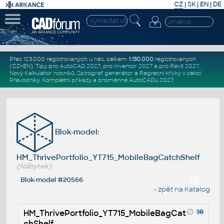
CZ
|
SK
|
EN
|
DE
Přes 123.000 registrovaných u nás, celkem
1.130.000
registrovaných
(CZ+EN)
. Tipy pro
AutoCAD 2027
, pro
Inventor 2027
a pro
Revit 2027
.
Nový
Kalkulátor nosníků
,
Spirograf generátor
a
Regresní křivky
v sekci
Převodníky
.
Kompletní
příkazy
a
proměnné AutoCADu 2027
.
Blok-model:
HM_ThrivePortfolio_YT715_MobileBagCatchShelf
(Nábytek)
Blok-model #20566
« zpět na Katalog
HM_ThrivePortfolio_YT715_MobileBagCat
chShelf