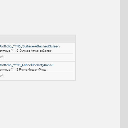
NÉ BLOKY
:
HM_ThrivePortfolio_Y1116_Surface-AttachedScreen
:
HM ThrivePortfolio Y1116 Surface-AttachedScreen
RFA
Nábytek
HM_ThrivePortfolio_Y1113_FabricModestyPanel
:
HM ThrivePortfolio Y1113 FabricModestyPanel