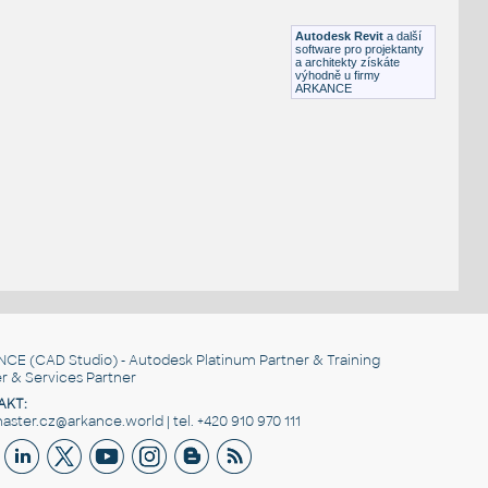
RFA
Nábytek
Autodesk Revit
a další
software pro projektanty
a architekty získáte
výhodně u firmy
ARKANCE
NCE
(CAD Studio) - Autodesk Platinum Partner & Training
r & Services Partner
AKT:
ster.cz@arkance.world | tel. +420 910 970 111