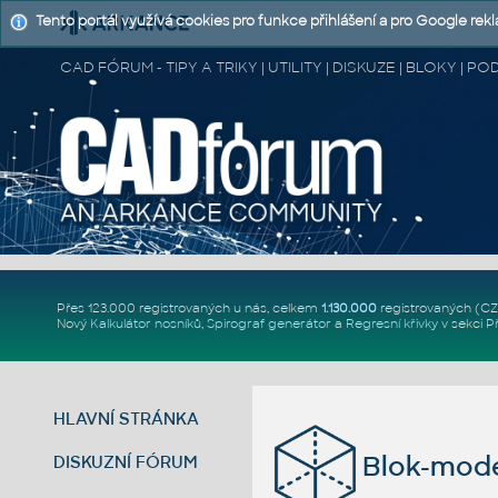
Tento portál využívá cookies pro funkce přihlášení a pro Google rek
CAD FÓRUM - TIPY A TRIKY | UTILITY | DISKUZE | BLOKY |
Přes 123.000 registrovaných u nás, celkem
1.130.000
registrovaných (C
Nový
Kalkulátor nosníků
,
Spirograf generátor
a
Regresní křivky
v sekci
P
HLAVNÍ STRÁNKA
Blok-mode
DISKUZNÍ FÓRUM