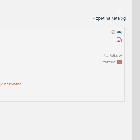
« zpět na Katalog
kat:
Nábytek
Staženo:
3
x
je bezplatná.