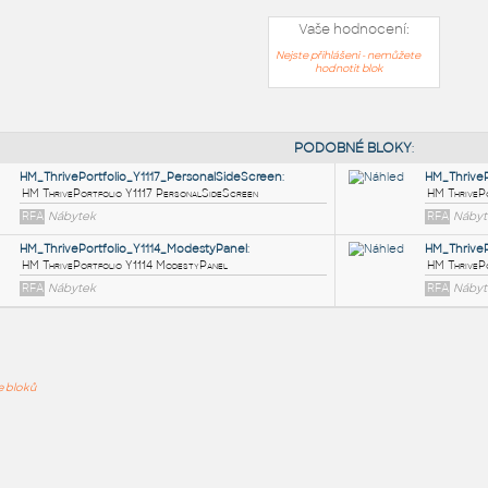
Vaše hodnocení:
Nejste přihlášeni - nemůžete
hodnotit blok
PODOB
HM_ThrivePortfolio_Y1117_PersonalSideScreen
:
ře bloků
HM ThrivePortfolio Y1117 PersonalSideScreen
RFA
Nábytek
HM_ThrivePortfolio_Y1114_ModestyPanel
:
HM ThrivePortfolio Y1114 ModestyPanel