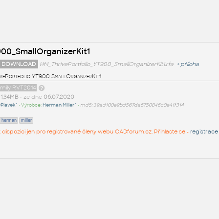
900_SmallOrganizerKit1
 DOWNLOAD
HM_ThrivePortfolio_YT900_SmallOrganizerKit1.rfa
+
příloha
vePortfolio YT900 SmallOrganizerKit1
amily RVT2014
t
1,34MB
• ze dne
06.07.2020
Plavek^
• Výrobce:
Herman Miller^
•
md5: 39ad100e9bd567da6750846c0e41f314
herman
miller
 k dispozici jen pro registrované členy webu CADforum.cz. Přihlaste se -
registrace