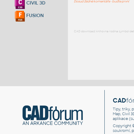
Dosud žádné komentáře - buďte první
CIVIL 3D
FUSION
CAD download: knihovna rodina symbol detai
CAD
fó
Tipy, triky
Map, Civil 
aplikace (
Copyright 
soukromí, 