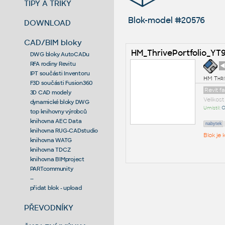
TIPY A TRIKY
Blok-model #20576
DOWNLOAD
CAD/BIM bloky
HM_ThrivePortfolio_YT
DWG bloky AutoCADu
RFA rodiny Revitu
◄
IPT součásti Inventoru
HM Thri
F3D součásti Fusion360
Revit f
3D CAD modely
Velikos
dynamické bloky DWG
Umístil:
O
top knihovny výrobců
knihovna AEC Data
nabytek
knihovna RUG-CADstudio
Blok je
knihovna WATG
knihovna TDCZ
knihovna BIMproject
PARTcommunity
--
přidat blok - upload
PŘEVODNÍKY