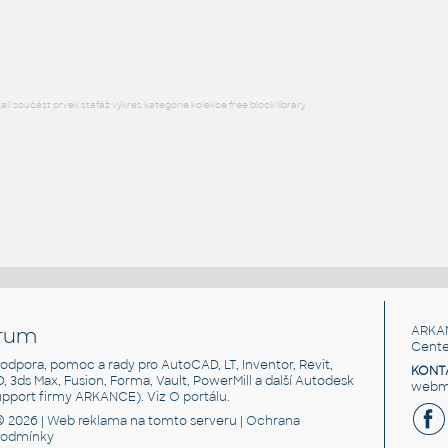
RFA
Nábytek
l součást prvek stafáž výkres kategorie kolekce free block library
rum
ARKA
Cente
, podpora, pomoc a rady pro AutoCAD, LT, Inventor, Revit,
KONT
3D, 3ds Max, Fusion, Forma, Vault, PowerMill a další Autodesk
webma
support firmy ARKANCE). Viz
O portálu
.
© 2026 |
Web reklama
na tomto serveru |
Ochrana
podmínky