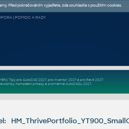
lamy. Před pokračováním vyjadřete, zda souhlasíte s použitím cookies.
 PODPORA | POMOC A RADY
Z+EN)
. Tipy pro
AutoCAD 2027
, pro
Inventor 2027
a pro
Revit 2027
.
řevodníky
.
Kompletní
příkazy
a
proměnné AutoCADu 2027
.
l: HM_ThrivePortfolio_YT900_SmallO