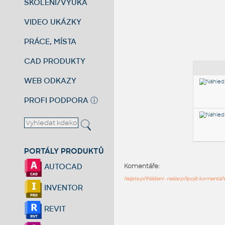
ŠKOLENÍ/VÝUKA
VIDEO UKÁZKY
PRÁCE, MÍSTA
CAD PRODUKTY
WEB ODKAZY
PROFI PODPORA
ⓘ
PORTÁLY PRODUKTŮ
AUTOCAD
Komentáře:
Nejste přihlášeni - nelze připojit komentá
INVENTOR
REVIT