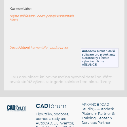
Komentáře:
Hille_SE_SM1 & SM2
:
Hille SE SM1 & SM2
Nejste přihlášeni - nelze připojit komentáře
bloků
RFA
Sezení
Hille_SE_SM3 & SM4
:
Hille SE SM3 & SM4
Dosud žádné komentáře - buďte první
Autodesk Revit
a další
RFA
Sezení
software pro projektanty
a architekty získáte
výhodně u firmy
ARKANCE
CAD download: knihovna rodina symbol detail součást
prvek stafáž výkres kategorie kolekce free block library
CAD
fórum
ARKANCE
(CAD
Studio) - Autodesk
Platinum Partner &
Tipy, triky, podpora,
Training Center &
pomoc a rady pro
Services Partner
AutoCAD, LT, Inventor,