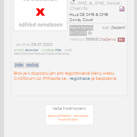
SE_SM5_&_SM6_Swivel_
Chair.rfa
Hille SE SM5 & SM6
Swivel Chair
Revit family
kat:
Sezení
RVT2013
Velikost
888kB
Staženo:
86
x
• ze dne
29.07.2020
Umístil:
Janovska^
• Výrobce:
Hille^
•
md5:
68b7138234e1780ce31fa665d38332ac
židle
otočná
Blok je k dispozici jen pro registrované členy webu
CADforum.cz. Přihlaste se -
registrace
je bezplatná.
Vaše hodnocení:
Nejste přihlášeni - nemůžete
hodnotit blok