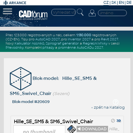
CZ
|
SK
|
EN
|
DE
Přes 123.000 registrovaných u nás, celkem
1.130.000
registrovaných
(CZ+EN)
. Tipy pro
AutoCAD 2027
, pro
Inventor 2027
a pro
Revit 2027
.
Nový
Kalkulátor nosníků
,
Spirograf generátor
a
Regresní křivky
v sekci
Převodníky
.
Kompletní
příkazy
a
proměnné AutoCADu 2027
.
Blok-model: Hille_SE_SM5 &
SM6_Swivel_Chair
(Sezení)
Blok-model #20609
« zpět na Katalog
Hille_SE_SM5 & SM6_Swivel_Chair
◄ DOWNLOAD
Hille_