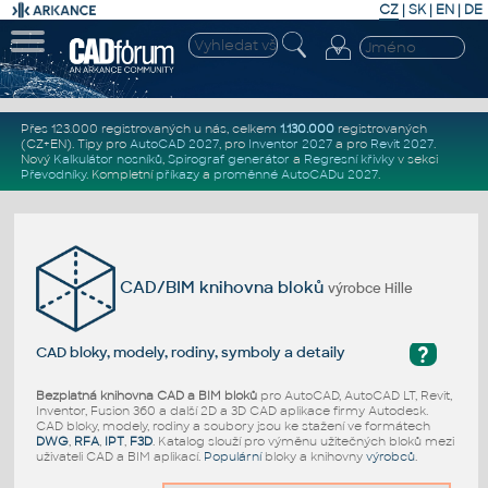
CZ
|
SK
|
EN
|
DE
Přes 123.000 registrovaných u nás, celkem
1.130.000
registrovaných
(CZ+EN)
. Tipy pro
AutoCAD 2027
, pro
Inventor 2027
a pro
Revit 2027
.
Nový
Kalkulátor nosníků
,
Spirograf generátor
a
Regresní křivky
v sekci
Převodníky
.
Kompletní
příkazy
a
proměnné AutoCADu 2027
.
CAD/BIM knihovna bloků
výrobce Hille
?
CAD bloky, modely, rodiny, symboly a detaily
Bezplatná knihovna CAD a BIM bloků
pro AutoCAD, AutoCAD LT, Revit,
Inventor, Fusion 360 a další 2D a 3D CAD aplikace firmy Autodesk.
CAD bloky, modely, rodiny a soubory jsou ke stažení ve formátech
DWG
,
RFA
,
IPT
,
F3D
. Katalog slouží pro výměnu užitečných bloků mezi
uživateli CAD a BIM aplikací.
Populární
bloky a knihovny
výrobců
.