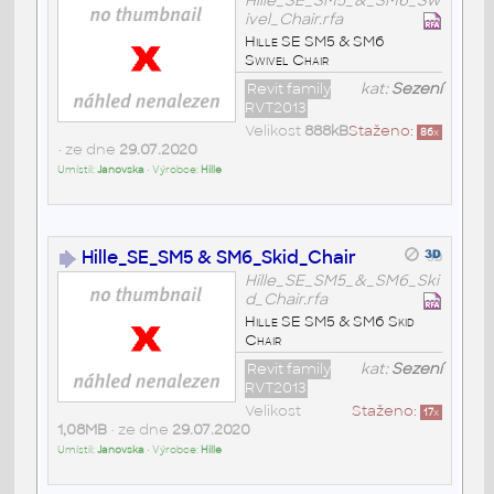
Hille_SE_SM5_&_SM6_Sw
ivel_Chair.rfa
Hille SE SM5 & SM6
Swivel Chair
Revit family
kat:
Sezení
RVT2013
Velikost
888kB
Staženo:
86
x
• ze dne
29.07.2020
Umístil:
Janovska
• Výrobce:
Hille
Hille_SE_SM5 & SM6_Skid_Chair
Hille_SE_SM5_&_SM6_Ski
d_Chair.rfa
Hille SE SM5 & SM6 Skid
Chair
Revit family
kat:
Sezení
RVT2013
Velikost
Staženo:
17
x
1,08MB
• ze dne
29.07.2020
Umístil:
Janovska
• Výrobce:
Hille