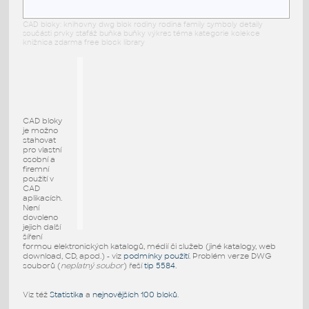
CAD bloky: knihovny dwg blok rodiny rodina family symboly detaily
součásti prvky stafáž buňka buňky výkres téma kategorie kolekce
knižnica zdarma free block library
CAD bloky
je možno
stahovat
pro vlastní
osobní a
firemní
použití v
CAD
aplikacích.
Není
dovoleno
jejich další
šíření
formou elektronických katalogů, médií či služeb (jiné katalogy, web
download, CD, apod.) - viz
podmínky použití
. Problém verze DWG
souborů (
neplatný soubor
) řeší
tip 5584
.
Viz též
Statistika
a
nejnovějších 100 bloků
.