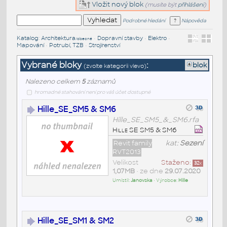
Vložit nový blok
(musíte být
přihlášeni
)
Podrobné hledání
Nápověda
Katalog
:
Architektura
•
Dopravní stavby
•
Elektro
•
/obecné
Mapování
•
Potrubí, TZB
•
Strojírenství
Vybrané bloky
:
blok
(zvolte kategorii vlevo)
Nalezeno celkem
5
záznamů
hromadné stahování není pro váš účet dostupné
Hille_SE_SM5 & SM6
Hille_SE_SM5_&_SM6.rfa
Hille SE SM5 & SM6
Revit family
kat:
Sezení
RVT2013
Velikost
Staženo:
32
x
1,07MB
• ze dne
29.07.2020
Umístil:
Janovska
• Výrobce:
Hille
Hille_SE_SM1 & SM2