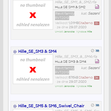
Hille_SE_SM1_&_SM2.rfa
Hille SE SM1 & SM2
Revit family
kat:
Sezení
RVT2013
Velikost
1,01MB
Staženo:
22
x
• ze dne
29.07.2020
Umístil:
Janovska
• Výrobce:
Hille
Hille_SE_SM3 & SM4
Hille_SE_SM3_&_SM4.rfa
Hille SE SM3 & SM4
Revit family
kat:
Sezení
RVT2013
Velikost
876kB
Staženo:
24
x
• ze dne
29.07.2020
Umístil:
Janovska
• Výrobce:
Hille
Hille_SE_SM5 & SM6_Swivel_Chair